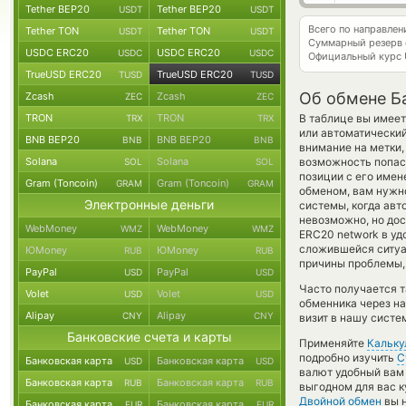
Tether BEP20
Tether BEP20
USDT
USDT
Всего по направле
Tether TON
Tether TON
USDT
USDT
Суммарный резерв
USDC ERC20
USDC ERC20
USDC
USDC
Официальный курс
TrueUSD ERC20
TrueUSD ERC20
TUSD
TUSD
Об обмене Б
Zcash
Zcash
ZEC
ZEC
TRON
TRON
В таблице вы имеет
TRX
TRX
или автоматически
BNB BEP20
BNB BEP20
BNB
BNB
внимание на метки,
Solana
Solana
возможность попас
SOL
SOL
позиции с его имен
Gram (Toncoin)
Gram (Toncoin)
GRAM
GRAM
обменом, вам нужно
Электронные деньги
системы, когда ав
невозможно, но дост
WebMoney
WebMoney
WMZ
WMZ
ERC20 network в уд
сложившейся ситуа
ЮMoney
ЮMoney
RUB
RUB
причины проблемы,
PayPal
PayPal
USD
USD
Часто получается т
Volet
Volet
USD
USD
обменника через на
Alipay
Alipay
CNY
CNY
визит в нашу систе
Банковские счета и карты
Применяйте
Кальку
подробно изучить
С
Банковская карта
Банковская карта
USD
USD
валют удобный вам 
Банковская карта
Банковская карта
RUB
RUB
выгодном для вас к
Двойной обмен
вы н
Банковская карта
Банковская карта
EUR
EUR