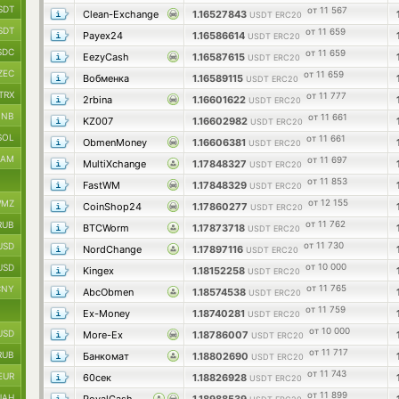
SDT
от 11 567
Clean-Exchange
1.16527843
USDT ERC20
SDT
от 11 659
Payex24
1.16586614
USDT ERC20
SDC
от 11 659
EezyCash
1.16587615
USDT ERC20
ZEC
от 11 659
Вобменка
1.16589115
USDT ERC20
TRX
от 11 777
2rbina
1.16601622
USDT ERC20
BNB
от 11 661
KZ007
1.16602982
USDT ERC20
SOL
от 11 661
ObmenMoney
1.16606381
USDT ERC20
RAM
от 11 697
MultiXchange
1.17848327
USDT ERC20
от 11 853
FastWM
1.17848329
USDT ERC20
от 12 155
MZ
CoinShop24
1.17860277
USDT ERC20
от 11 762
RUB
BTCWorm
1.17873718
USDT ERC20
от 11 730
USD
NordChange
1.17897116
USDT ERC20
от 10 000
USD
Kingex
1.18152258
USDT ERC20
от 11 765
CNY
AbcObmen
1.18574538
USDT ERC20
от 11 759
Ex-Money
1.18740281
USDT ERC20
от 10 000
USD
More-Ex
1.18786007
USDT ERC20
от 11 717
RUB
Банкомат
1.18802690
USDT ERC20
от 11 743
EUR
60сек
1.18826928
USDT ERC20
от 11 899
UAH