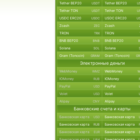
Tether BEP20
Tether BEP20
USDT
U
Tether TON
Tether TON
USDT
U
USDC ERC20
USDC ERC20
USDC
U
Zcash
Zcash
ZEC
TRON
TRON
TRX
BNB BEP20
BNB BEP20
BNB
Solana
Solana
SOL
Gram (Toncoin)
Gram (Toncoin)
GRAM
G
Электронные деньги
WebMoney
WebMoney
WMZ
W
ЮMoney
ЮMoney
RUB
PayPal
PayPal
USD
Volet
Volet
USD
Alipay
Alipay
CNY
Банковские счета и карты
Банковская карта
Банковская карта
USD
Банковская карта
Банковская карта
RUB
Банковская карта
Банковская карта
EUR
Банковская карта
Банковская карта
UAH