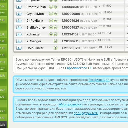
RoyalCash
1.18988539
USDT ERC20
от 11 900
BYN
ProstovCash
1.18998836
USDT ERC20
от 11 901
KZT
CrystalMoney
1.19000896
USDT ERC20
от 11 901
RUB
24PayBank
1.19001926
USDT ERC20
от 11 901
BlaBlaMoney
1.19001927
USDT ERC20
от 11 924
Xchange
1.19234152
RUB
USDT ERC20
от 11 816
YChanger
1.20199711
RUB
USDT ERC20
от 11 809
CoinBlinker
1.21929029
RUB
USDT ERC20
RUB
Всего по направлению Tether ERC20 (USDT)
Наличные EUR в Познани 
→
UAH
Суммарный резерв обменников:
128 326 912
EUR Наличными.
Средневз
Официальный курс
EUR/USD
от
Европейского ЦБ
на текущее время сос
KZT
EUR
Обмены наличных средств обычно проводятся
без фиксации
курса обмен
фиксирования курса смотрите на сайте обменного пункта. Также эта 
сервисом в электронном письме.
USD
RUB
В целях противодействия легализации доходов, полученных преступны
обменные пункты проводят
AML-проверки
поступающих от клиентов тр
В случае если транзакция будет идентифицирована как высокорискова
USD
обменную операцию для проведения
процедуры KYC
. Информация по K
соблюдения требований AML/KYC для последующего разблокирования с
RUB
EUR