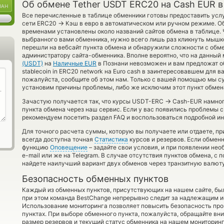
Об обмене Tether USDT ERC20 на Cash EUR в
UAH
Все перечисленные в таблице обменники готовы предоставить услу
→
сети ERC20
Кэш в евро в автоматическом или ручном режиме. Об
временами установлены около названий сайтов обмена в таблице. 
выбранного вами обменника, нужно всего лишь раз кликнуть мышко
перешли на вебсайт пункта обмена и обнаружили сложности с обме
администратору сайта-обменника. Вполне вероятно, что на данны
(USDT)
на
Наличные EUR
в Познани невозможен и вам предложат о
stablecoin in ERC20 network на Euro cash в заинтересовавшем для в
пожалуйста, сообщите об этом нам. Только с вашей помощью мы 
установим причины проблемы, либо же исключим этот пункт обмен
→
Зачастую получается так, что курсы USDT-ERC
Cash-EUR намного
пункта обмена через наш сервис. Если у вас появились проблемы 
рекомендуем посетить раздел FAQ и воспользоваться подробной ин
Для точного расчета суммы, которую вы получаете или отдаете, п
всегда доступна точная
Статистика
курсов и резервов. Если обмен
функцию
Оповещение
– задайте свои условия, и при появлении не
e-mail или же на Telegram. В случае отсутствия пунктов обмена, 
найдете наилучший вариант двух обменов через транзитную валюту
Безопасность обменных пунктов
Каждый из обменных пунктов, присутствующих на нашем сайте, бы
при этом команда BestChange непрерывно следит за надлежащим и
Использование мониторинга позволяет повысить безопасность пр
пунктах. При выборе обменного пункта, пожалуйста, обращайте вн
размер резервов и текущий статус обменника на нашем мониторинг