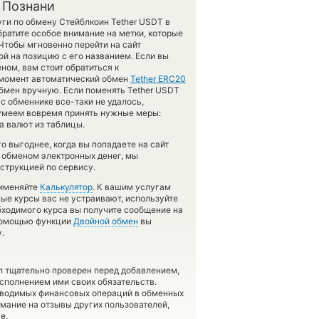
 Познани
ги по обмену Стейблкоин Tether USDT в
ратите особое внимание на метки, которые
Чтобы мгновенно перейти на сайт
й на позицию с его названием. Если вы
ном, вам стоит обратиться к
й момент автоматический обмен
Tether ERC20
бмен вручную. Если поменять Tether USDT
ас обменнике все-таки не удалось,
сумеем вовремя принять нужные меры:
а валют из таблицы.
 выгоднее, когда вы попадаете на сайт
с обменом электронных денег, мы
струкцией по сервису.
рименяйте
Калькулятор
. К вашим услугам
ные курсы вас не устраивают, используйте
обходимого курса вы получите сообщение на
с помощью функции
Двойной обмен
вы
.
л тщательно проверен перед добавлением,
сполнением ими своих обязательств.
оводимых финансовых операций в обменных
имание на отзывы других пользователей,
е.