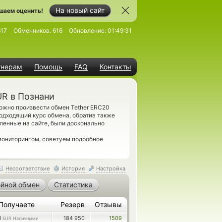
На новый сайт
шаем оценить!
617
Обменников:
616
Обновление:
01:49:31
тнерам
Помощь
FAQ
Контакты
UR в Познани
ожно произвести обмен Tether ERC20
одходящий курс обмена, обратив также
ленные на сайте, были досконально
мониторингом, советуем подробное
Несоответствие
История
Настройка
йной обмен
Статистика
Получаете
Резерв
Отзывы
1
184 950
1509
EUR Наличными