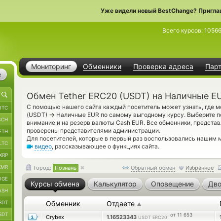
Уже видели новый BestChange? Пригла
Всего курсов:
1056
Мониторинг
Обменники
Проверка адреса
Пар
е
Обмен Tether ERC20 (USDT) на Наличные E
С помощью нашего сайта каждый посетитель может узнать, где м
BTC
→
(USDT)
Наличные EUR по самому выгодному курсу. Выберите п
BCH
внимание и на резерв валюты Cash EUR. Все обменники, представ
проверены представителями администрации.
ETH
Для посетителей, которые в первый раз воспользовались нашим 
LTC
видео
, рассказывающее о функциях сайта.
XRP
XMR
Город:
Познань
Обратный обмен
Избранное
OGE
Курсы обмена
Калькулятор
Оповещение
Дво
ASH
SDT
Обменник
Отдаете
▲
SDT
от 11 653
Crybex
1.16523343
USDT ERC20