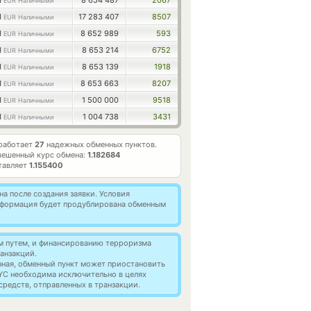
1
8 654 487
2067
EUR Наличными
1
17 283 407
8507
EUR Наличными
1
8 652 989
593
EUR Наличными
1
8 653 214
6752
EUR Наличными
1
8 653 139
1918
EUR Наличными
1
8 653 663
8207
EUR Наличными
1
1 500 000
9518
EUR Наличными
1
1 004 738
3431
EUR Наличными
работает
27
надежных обменных пунктов.
вешенный курс обмена:
1.182684
тавляет
1.155400
а после создания заявки. Условия
информация будет продублирована обменным
м путем, и финансированию терроризма
анзакций.
нная, обменный пункт может приостановить
YC необходима исключительно в целях
редств, отправленных в транзакции.