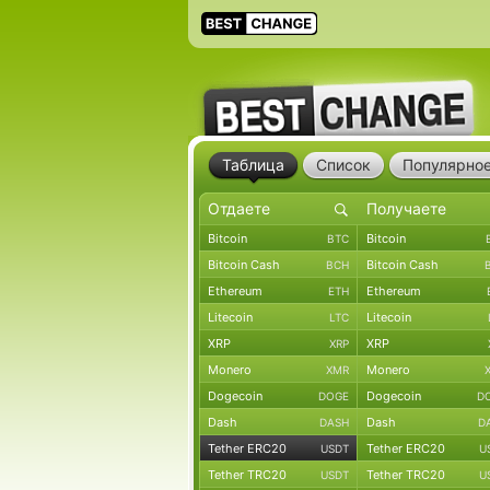
Таблица
Список
Популярно
Bitcoin
Bitcoin
BTC
Bitcoin Cash
Bitcoin Cash
BCH
Ethereum
Ethereum
ETH
Litecoin
Litecoin
LTC
XRP
XRP
XRP
Monero
Monero
XMR
Dogecoin
Dogecoin
DOGE
D
Dash
Dash
DASH
D
Tether ERC20
Tether ERC20
USDT
U
Tether TRC20
Tether TRC20
USDT
U