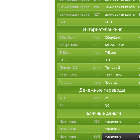
Банковская карта
Банковская карта
BYN
Банковская карта
Банковская карта
KZT
СБП
СБП
RUB
Интернет-банкинг
Сбербанк
Сбербанк
RUB
Альфа-Банк
Альфа-Банк
RUB
Т-Банк
Т-Банк
RUB
ВТБ
ВТБ
RUB
Приват 24
Приват 24
UAH
Kaspi Bank
Kaspi Bank
KZT
Revolut
Revolut
EUR
Денежные переводы
WU
WU
USD
ЗК
ЗК
RUB
Наличные деньги
Наличные
Наличные
USD
Наличные
Наличные
RUB
Наличные
Наличные
EUR