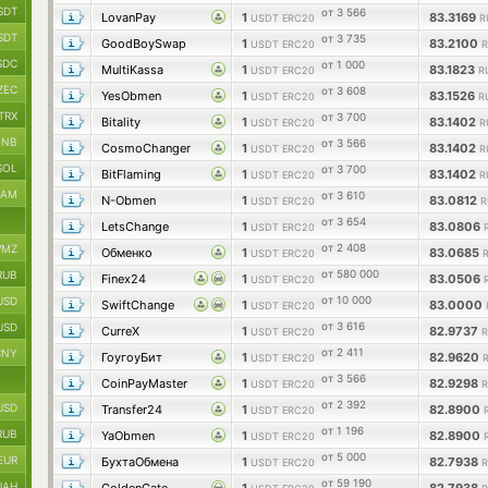
SDT
от 3 566
LovanPay
1
83.3169
USDT ERC20
R
SDT
от 3 735
GoodBoySwap
1
83.2100
USDT ERC20
R
SDC
от 1 000
MultiKassa
1
83.1823
USDT ERC20
R
ZEC
от 3 608
YesObmen
1
83.1526
USDT ERC20
R
TRX
от 3 700
Bitality
1
83.1402
USDT ERC20
R
BNB
от 3 566
CosmoChanger
1
83.1402
USDT ERC20
R
SOL
от 3 700
BitFlaming
1
83.1402
USDT ERC20
R
RAM
от 3 610
N-Obmen
1
83.0812
USDT ERC20
R
от 3 654
LetsChange
1
83.0806
USDT ERC20
от 2 408
MZ
Обменко
1
83.0685
USDT ERC20
от 580 000
RUB
Finex24
1
83.0506
USDT ERC20
от 10 000
USD
SwiftChange
1
83.0000
USDT ERC20
от 3 616
USD
CurreX
1
82.9737
USDT ERC20
R
от 2 411
CNY
ГоугоуБит
1
82.9620
USDT ERC20
от 3 566
CoinPayMaster
1
82.9298
USDT ERC20
R
от 2 392
USD
Transfer24
1
82.8900
USDT ERC20
от 1 196
RUB
YaObmen
1
82.8900
USDT ERC20
от 5 000
EUR
БухтаОбмена
1
82.7938
USDT ERC20
R
от 59 190
UAH