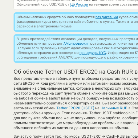
Официальный курс
USD/RUB
от
ЦБ России
на текущее время составляе
Обмены наличных средств обычно проводятся
без фиксации
курса обмен
фиксирования курса смотрите на сайте обменного пункта. Также эта 
сервисом в электронном письме.
В целях противодействия легализации доходов, полученных преступны
обменные пункты проводят
AML-проверки
поступающих от клиентов тр
В случае если транзакция будет идентифицирована как высокорискова
обменную операцию для проведения
процедуры KYC
. Информация по K
соблюдения требований AML/KYC для последующего разблокирования с
Об обмене Tether USDT ERC20 на Cash RUR 
Все представленные в таблице пункты обмена предоставляют услу
→
сети ERC20
Кэш рублями в ручном или автоматическом режиме. 
внимание на специальные метки, которые в некоторых случаях ука
быстрого перехода на сайт пункта обмена кликните один раз мышью
на вебсайт обмена валют вами не была обнаружена возможность о
незамедлительно обратиться к оператору сайта. Бывают разнообраз
автоматический обмен
Tether ERC20 (USDT)
на
Наличные RUB
в Ста
доступен обмен вручную. Если поменять Tether USDT stablecoin in 
для вас пункте обмена все же не получилось, пожалуйста, сообщит
примем соответствующие меры: обсуждение проблемы с владельца
обменного вебсайта из листинга данного направления обмена.
→
Зачастую получается так, что курсы USDT-ERC
Cash-RUB выгодне