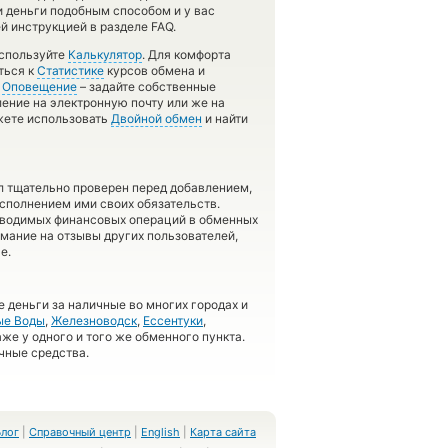
и деньги подобным способом и у вас
й инструкцией в разделе FAQ.
используйте
Калькулятор
. Для комфорта
ться к
Статистике
курсов обмена и
й
Оповещение
– задайте собственные
ление на электронную почту или же на
ожете использовать
Двойной обмен
и найти
л тщательно проверен перед добавлением,
сполнением ими своих обязательств.
оводимых финансовых операций в обменных
имание на отзывы других пользователей,
е.
 деньги за наличные во многих городах и
ые Воды
,
Железноводск
,
Ессентуки
,
аже у одного и того же обменного пункта.
чные средства.
Блог
|
Справочный центр
|
English
|
Карта сайта