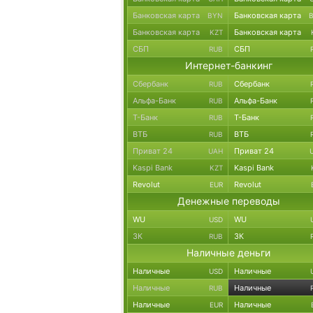
Банковская карта
Банковская карта
BYN
Банковская карта
Банковская карта
KZT
СБП
СБП
RUB
Интернет-банкинг
Сбербанк
Сбербанк
RUB
Альфа-Банк
Альфа-Банк
RUB
Т-Банк
Т-Банк
RUB
ВТБ
ВТБ
RUB
Приват 24
Приват 24
UAH
Kaspi Bank
Kaspi Bank
KZT
Revolut
Revolut
EUR
Денежные переводы
WU
WU
USD
ЗК
ЗК
RUB
Наличные деньги
Наличные
Наличные
USD
Наличные
Наличные
RUB
Наличные
Наличные
EUR