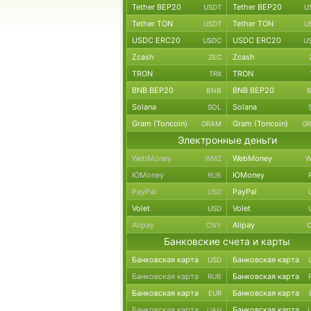
Tether BEP20
Tether BEP20
USDT
U
Tether TON
Tether TON
USDT
U
USDC ERC20
USDC ERC20
USDC
U
Zcash
Zcash
ZEC
TRON
TRON
TRX
BNB BEP20
BNB BEP20
BNB
Solana
Solana
SOL
Gram (Toncoin)
Gram (Toncoin)
GRAM
G
Электронные деньги
WebMoney
WebMoney
WMZ
W
ЮMoney
ЮMoney
RUB
PayPal
PayPal
USD
Volet
Volet
USD
Alipay
Alipay
CNY
Банковские счета и карты
Банковская карта
Банковская карта
USD
Банковская карта
Банковская карта
RUB
Банковская карта
Банковская карта
EUR
Банковская карта
Банковская карта
UAH