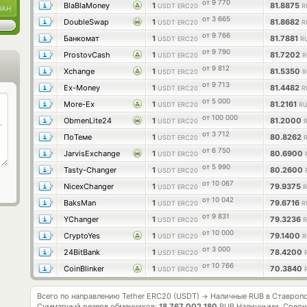
от 9 770
BlaBlaMoney
1
81.8875
USDT ERC20
R
UAH
от 3 665
DoubleSwap
1
81.8682
USDT ERC20
R
от 9 766
Банкомат
1
81.7881
USDT ERC20
R
от 9 790
ProstovCash
1
81.7202
USDT ERC20
R
от 9 812
Xchange
1
81.5350
USDT ERC20
R
от 9 713
Ex-Money
1
81.4482
USDT ERC20
R
от 5 000
More-Ex
1
81.2161
USDT ERC20
RU
от 100 000
ObmenLite24
1
81.2000
USDT ERC20
от 3 712
ПоТеме
1
80.8262
USDT ERC20
от 6 750
JarvisExchange
1
80.6900
USDT ERC20
от 5 990
Tasty-Changer
1
80.2600
USDT ERC20
от 10 067
NicexChanger
1
79.9375
USDT ERC20
R
от 10 042
BaksMan
1
79.6716
USDT ERC20
R
от 9 831
YChanger
1
79.3236
USDT ERC20
R
от 10 000
CryptoYes
1
79.1400
USDT ERC20
R
от 3 000
24BitBank
1
78.4200
USDT ERC20
от 10 766
CoinBlinker
1
70.3840
USDT ERC20
Всего по направлению Tether ERC20 (USDT)
Наличные RUB в Ставроп
→
Суммарный резерв обменников:
18 767 002 180
RUB Наличными.
Средн