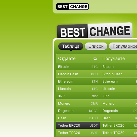
Таблица
Список
Популярно
Bitcoin
Bitcoin
BTC
Bitcoin Cash
Bitcoin Cash
BCH
Ethereum
Ethereum
ETH
Litecoin
Litecoin
LTC
XRP
XRP
XRP
Monero
Monero
XMR
Dogecoin
Dogecoin
DOGE
D
Dash
Dash
DASH
D
Tether ERC20
Tether ERC20
USDT
U
Tether TRC20
Tether TRC20
USDT
U