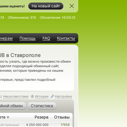
На новый сайт
шаем оценить!
874
Обменников:
616
Обновление:
16:06:25
тнерам
Помощь
FAQ
Контакты
UB в Ставрополе
сть узнать, где можно произвести обмен
еделяя подходящий обменный сайт,
енники, которые приведены на нашем
впервые, представлен подробный
Несоответствие
История
Настройка
йной обмен
Статистика
ете
Резерв
Отзывы
▼
4 250 000 000
17656
UB Наличными