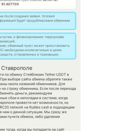
т
81.407700
а после создания заявки. Условия
информация будет продублирована обменным
м путем, и финансированию терроризма
анзакций.
нная, обменный пункт может приостановить
YC необходима исключительно в целях
редств, отправленных в транзакции.
в Ставрополе
ги по обмену Стейблкоин Tether USDT в
При выборе сайта обмена обратите также
заны около названий обменников. Для
 на строку обменника. Если после перехода
бменять деньги, рекомендуем
ные сбои и неполадки в системе, когда
врополе провести нет возможности, но
ERC20 network на Rubles cash в подходящем
е нам о данной ситуации. Мы сразу же
ми пункта обмена, либо удаление
е тогда, когда вы попадаете на сайт