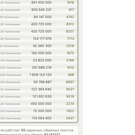
841 450 000
1918
UB Наличными
900 645 231
917
UB Наличными
84 147 500
4742
UB Наличными
420 725 000
8512
UB Наличными
420 725 000
8207
UB Наличными
154 177 976
1713
UB Наличными
42 385 300
2518
B Наличными
100 000 000
1875
RUB Наличными
23 825 000
2196
RUB Наличными
261 986 274
1012
RUB Наличными
1 858 124 133
488
RUB Наличными
59 788 887
6697
UB Наличными
122 394 645
8021
UB Наличными
121 651 639
9519
UB Наличными
450 000 000
2214
UB Наличными
75 000 000
1452
RUB Наличными
114 094 405
3437
RUB Наличными
оле работает
55
надежных обменных пунктов.
евзвешенный курс обмена:
82.147127