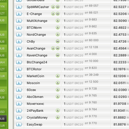
GoldenGate
1
82.7938
USDT ERC20
R
от 69 057
BYN
SpbWMCasher
1
82.5227
USDT ERC20
R
от 66 021
KZT
E-Change
1
82.5206
USDT ERC20
от 9 683
RUB
MultiXchange
1
82.5090
USDT ERC20
от 9 662
BTCWorm
1
82.4922
USDT ERC20
R
от 9 635
NordChange
1
82.4753
RUB
USDT ERC20
R
от 60 000
ChBy
1
82.4726
RUB
USDT ERC20
R
от 12 128
AvanChange
1
82.4564
RUB
USDT ERC20
R
от 4 000
RavenChange
1
82.2889
RUB
USDT ERC20
R
от 10 000
BtcChange24
1
82.2233
UAH
USDT ERC20
R
от 9 820
BTCRotor
1
82.1976
KZT
USDT ERC20
R
от 39 249
MarketCoin
1
82.1206
EUR
USDT ERC20
R
от 12 500
Moscoin
1
82.0511
USDT ERC20
R
от 9 728
60сек
1
82.0390
USDT ERC20
USD
от 9 765
AbcObmen
1
82.0293
USDT ERC20
RUB
от 9 760
Монеткинс
1
81.9708
USDT ERC20
R
от 9 764
24PayBank
1
81.9341
USDT ERC20
R
USD
от 9 770
CrystalMoney
1
81.8882
USDT ERC20
R
RUB
от 9 770
EasySwap
1
81.8876
USDT ERC20
R
EUR