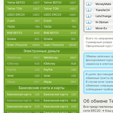
Tether BEP20
Tether BEP20
USDT
USDT
MoneyMate
Tether TON
Tether TON
USDT
USDT
Transfer24
USDC ERC20
USDC ERC20
USDC
USDC
LetsChange
Zcash
Zcash
ZEC
ZEC
N-Obmen
TRON
TRON
TRX
TRX
More-Ex
BNB BEP20
BNB BEP20
BNB
BNB
Всего по направлен
Solana
Solana
SOL
SOL
Суммарный резерв
Gram (Toncoin)
Gram (Toncoin)
GRAM
GRAM
Официальный курс
Электронные деньги
Обмены наличных с
WebMoney
WebMoney
WMZ
WMZ
фиксирования курс
ЮMoney
ЮMoney
RUB
RUB
сервисом в электр
PayPal
PayPal
USD
USD
В целях противоде
Volet
Volet
USD
USD
обменные пункты п
Alipay
Alipay
В случае если тра
CNY
CNY
обменную операци
Банковские счета и карты
соблюдения требов
Банковская карта
Банковская карта
USD
USD
Об обмене T
Банковская карта
Банковская карта
RUB
RUB
Банковская карта
Банковская карта
Все представленные
EUR
EUR
→
сети ERC20
Кэш р
Банковская карта
Банковская карта
UAH
UAH