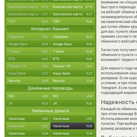
внимание на специа
Банковская карта
Банковская карта
быстрого перехода 
BYN
BYN
на вебсайт обмена
Банковская карта
Банковская карта
KZT
KZT
незамедлительно об
СБП
СБП
автоматический о
RUB
RUB
доступен обмен вру
Интернет-банкинг
для вас пункте обм
примем соответств
Сбербанк
Сбербанк
RUB
RUB
обменного вебсайта
Альфа-Банк
Альфа-Банк
RUB
RUB
Зачастую получает
Т-Банк
Т-Банк
RUB
RUB
обменного пункта ч
ВТБ
ВТБ
RUB
RUB
возникают трудност
Приват 24
Приват 24
UAH
UAH
Для верного подсче
использования наше
Kaspi Bank
Kaspi Bank
KZT
KZT
резервов. Если кур
Revolut
Revolut
EUR
EUR
условия, и при поя
Денежные переводы
Telegram. Если пун
подходящий вариан
WU
WU
USD
USD
Надежность 
ЗК
ЗК
RUB
RUB
Каждый из обменны
Наличные деньги
при этом команда 
Использование мон
Наличные
Наличные
USD
USD
пунктах. При выбор
Наличные
Наличные
RUB
RUB
размер резервов и 
Наличные
Наличные
EUR
EUR