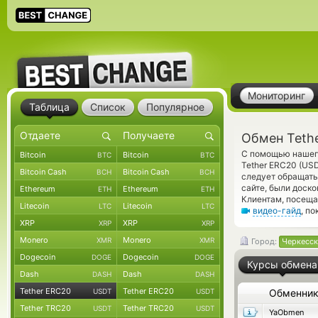
Мониторинг
Таблица
Список
Популярное
Обмен Teth
С помощью нашего
Bitcoin
Bitcoin
BTC
BTC
Tether ERC20 (US
Bitcoin Cash
Bitcoin Cash
BCH
BCH
следует обращать
сайте, были доск
Ethereum
Ethereum
ETH
ETH
Клиентам, посеща
Litecoin
Litecoin
LTC
LTC
видео-гайд
, п
XRP
XRP
XRP
XRP
Monero
Monero
XMR
XMR
Город:
Черкесск
Dogecoin
Dogecoin
DOGE
DOGE
Курсы обмена
Dash
Dash
DASH
DASH
Tether ERC20
Tether ERC20
USDT
USDT
Обменни
Tether TRC20
Tether TRC20
USDT
USDT
YaObmen