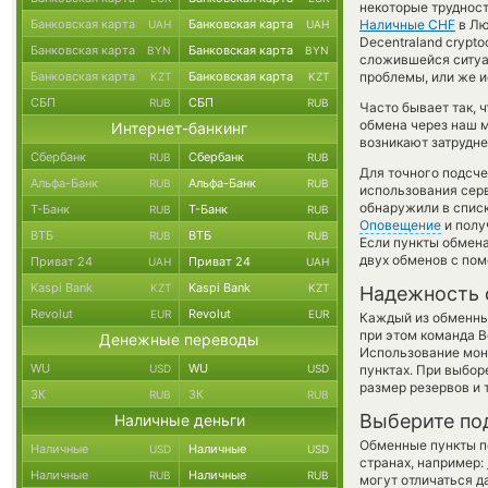
некоторые трудност
Банковская карта
Банковская карта
Наличные CHF
в Лю
UAH
UAH
Decentraland crypto
Банковская карта
Банковская карта
BYN
BYN
сложившейся ситуа
Банковская карта
Банковская карта
проблемы, или же и
KZT
KZT
СБП
СБП
RUB
RUB
Часто бывает так, 
обмена через наш м
Интернет-банкинг
возникают затрудне
Сбербанк
Сбербанк
RUB
RUB
Для точного подсче
Альфа-Банк
Альфа-Банк
RUB
RUB
использования серв
обнаружили в списк
Т-Банк
Т-Банк
RUB
RUB
Оповещение
и полу
ВТБ
ВТБ
RUB
RUB
Если пункты обмена
двух обменов с по
Приват 24
Приват 24
UAH
UAH
Kaspi Bank
Kaspi Bank
KZT
KZT
Надежность 
Revolut
Revolut
EUR
EUR
Каждый из обменны
при этом команда 
Денежные переводы
Использование мон
WU
WU
USD
USD
пунктах. При выбор
размер резервов и 
ЗК
ЗК
RUB
RUB
Выберите по
Наличные деньги
Обменные пункты по
Наличные
Наличные
USD
USD
странах, например:
Наличные
Наличные
RUB
RUB
могут отличаться д