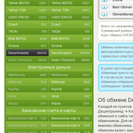
2rbina
Tether BEP20
Tether BEP20
USDT
USDT
Best-Obmen
Tether TON
Tether TON
USDT
USDT
ObmenMone
USDC ERC20
USDC ERC20
USDC
USDC
Zcash
Zcash
ZEC
ZEC
Всего по направлен
Суммарный резерв
TRON
TRON
TRX
TRX
Курс обмена
CHF/M
BNB BEP20
BNB BEP20
BNB
BNB
Solana
Solana
SOL
SOL
Обмены наличных с
фиксирования курс
Decentraland
Decentraland
MANA
MANA
сервисом в электр
Gram (Toncoin)
Gram (Toncoin)
GRAM
GRAM
Электронные деньги
В целях противоде
обменные пункты п
WebMoney
WebMoney
WMZ
WMZ
В случае если тра
обменную операци
ЮMoney
ЮMoney
RUB
RUB
соблюдения требов
PayPal
PayPal
USD
USD
Volet
Volet
USD
USD
Об обмене De
Alipay
Alipay
CNY
CNY
Каждый из пунктов 
Банковские счета и карты
→
Децентраленд
Кэ
обменного сайта та
Банковская карта
Банковская карта
USD
USD
обменников. Для мг
Банковская карта
Банковская карта
именем обменника. 
RUB
RUB
обменом валют, вам
Банковская карта
Банковская карта
EUR
EUR