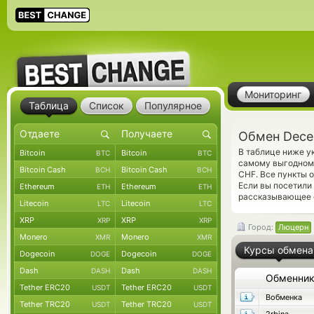
Мониторинг
Таблица
Список
Популярное
Обмен Dece
В таблице ниже у
Bitcoin
Bitcoin
BTC
BTC
самому выгодному
Bitcoin Cash
Bitcoin Cash
BCH
BCH
CHF. Все пункты 
Если вы посетили
Ethereum
Ethereum
ETH
ETH
рассказывающее о
Litecoin
Litecoin
LTC
LTC
XRP
XRP
XRP
XRP
Город:
Люцерн
Monero
Monero
XMR
XMR
Курсы обмена
Dogecoin
Dogecoin
DOGE
DOGE
Dash
Dash
DASH
DASH
Обменни
Tether ERC20
Tether ERC20
USDT
USDT
Вобменка
Tether TRC20
Tether TRC20
USDT
USDT