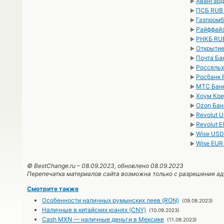
Авангард
►
ПСБ RUB
►
Газпромб
►
Райффайз
►
РНКБ RU
►
Открытие
►
Почта Ба
►
Россельх
►
Росбанк 
►
МТС Банк
►
Хоум Кре
►
Ozon Бан
►
Revolut 
►
Revolut 
►
Wise USD
►
Wise EUR
►
© BestChange.ru –
08.09.2023
, обновлено 08.09.2023
Перепечатка материалов сайта возможна только с разрешения а
Смотрите также
Особенности наличных румынских леев (RON)
(09.09.2023)
Наличные в китайских юанях (CNY)
(10.09.2023)
Cash MXN — наличные деньги в Мексике
(11.09.2023)