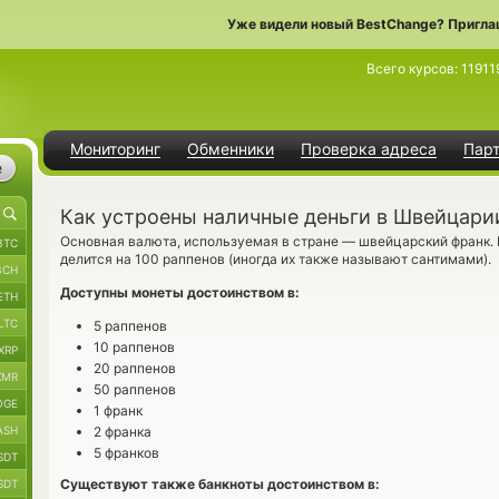
Уже видели новый BestChange? Пригла
Всего курсов:
11911
Мониторинг
Обменники
Проверка адреса
Пар
е
Как устроены наличные деньги в Швейцари
Основная валюта, используемая в стране — швейцарский франк.
BTC
делится на 100 раппенов (иногда их также называют сантимами).
BCH
Доступны монеты достоинством в:
ETH
LTC
5 раппенов
10 раппенов
XRP
20 раппенов
XMR
50 раппенов
OGE
1 франк
ASH
2 франка
5 франков
SDT
Существуют также банкноты достоинством в:
SDT