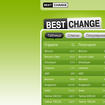
Таблица
Список
Популярно
Bitcoin
Bitcoin
BTC
Bitcoin Cash
Bitcoin Cash
BCH
Ethereum
Ethereum
ETH
Litecoin
Litecoin
LTC
XRP
XRP
XRP
Monero
Monero
XMR
Dogecoin
Dogecoin
DOGE
D
Dash
Dash
DASH
D
Tether ERC20
Tether ERC20
USDT
U
Tether TRC20
Tether TRC20
USDT
U