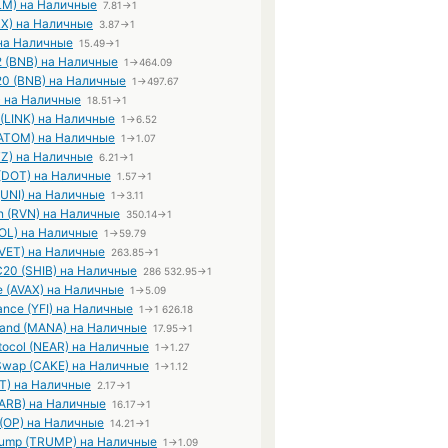
XLM) на Наличные
7.81→1
X) на Наличные
3.87→1
 на Наличные
15.49→1
 (BNB) на Наличные
1→464.09
0 (BNB) на Наличные
1→497.67
) на Наличные
18.51→1
 (LINK) на Наличные
1→6.52
ATOM) на Наличные
1→1.07
TZ) на Наличные
6.21→1
 (DOT) на Наличные
1.57→1
(UNI) на Наличные
1→3.11
n (RVN) на Наличные
350.14→1
SOL) на Наличные
1→59.79
(VET) на Наличные
263.85→1
C20 (SHIB) на Наличные
286 532.95→1
e (AVAX) на Наличные
1→5.09
ance (YFI) на Наличные
1→1 626.18
land (MANA) на Наличные
17.95→1
tocol (NEAR) на Наличные
1→1.27
wap (CAKE) на Наличные
1→1.12
PT) на Наличные
2.17→1
 (ARB) на Наличные
16.17→1
 (OP) на Наличные
14.21→1
 Trump (TRUMP) на Наличные
1→1.09