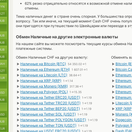
62% резко отрицательно относятся к возможной отмене налич
BYN
отмены.
KZT
Тема наличных денег в стране очень спорная. У большинства опр
RUB
вопросу. Так или иначе, на текущий момент Cash CHF очень популя
они пригодятся при путешествии по Швейцарии или переезде в эт
RUB
Обмен Наличные на другие электронные валюты
RUB
На нашем сайте вы можете посмотреть текущие курсы обмена На
платежные системы.
RUB
RUB
Обмен Наличные CHF на другую валюту:
Обменять в
Наличные на Bitcoin (BTC)
Bitcoin (
UAH
►
54 350.02→1
►
Наличные на Ethereum (ETH)
Bitcoin 
►
1 607.01→1
►
KZT
Наличные на Litecoin (LTC)
Ethereum
►
38.64→1
►
EUR
Наличные на XRP (XRP)
Ethereum
►
1→1.14
►
Наличные на Monero (XMR)
Ethereum
►
317.36→1
►
Наличные на Polygon (POL)
Ethereum
►
1→15.35
►
USD
Наличные на Tether ERC20 (USDT)
Ethereum
►
1→1.19
►
RUB
Наличные на Tether TRC20 (USDT)
Litecoin 
►
1→1.19
►
Наличные на Tether BEP20 (USDT)
XRP (XRP
►
1→1.19
►
Наличные на Tether SOL (USDT)
Monero (
USD
►
1→1.19
►
Наличные на Tether POLYGON (USDT)
Dogecoin
►
1→1.19
►
RUB
Наличные на Tether TON (USDT)
Polygon 
►
1→1.19
►
EUR
Наличные на USDC ERC20 (USDC)
Dash (DA
►
1→1.19
►