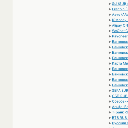
Sui (SUI)
►
Filecoin 
►
Aave (AA
►
ЮMoney 
►
Alipay C
►
WeChat C
►
Payoneer
►
Банковск
►
Банковск
►
Банковск
►
Банковск
►
Карта Ми
►
Банковск
►
Банковск
►
Банковск
►
Банковск
►
SEPA EUR
►
СБП RUB
►
Сбербанк
►
Альфа-Ба
►
Т-Банк R
►
ВТБ RUB 
►
Русский 
►