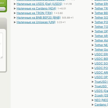
UAH
Наличные на USDS (Dai) (USDS)
Tether E
►
1→1.19
►
Наличные на Cardano (ADA)
Tether T
►
1→6.01
►
Наличные на TRON (TRX)
Tether B
►
1→3.60
►
Наличные на BNB BEP20 (BNB)
Tether S
►
505.88→1
►
Наличные на Uniswap (UNI)
Tether P
►
3.23→1
►
Tether T
►
Tether O
►
Tether A
►
Tether A
►
Tether N
►
Tether G
►
USDC ERC
►
USDC BEP
►
USDC SOL
►
USDC PO
►
USDC AR
►
USDC OP
►
TrueUSD 
►
TrueUSD 
►
USDS (Da
►
Zcash (Z
►
NEO (NEO
►
Cardano 
►