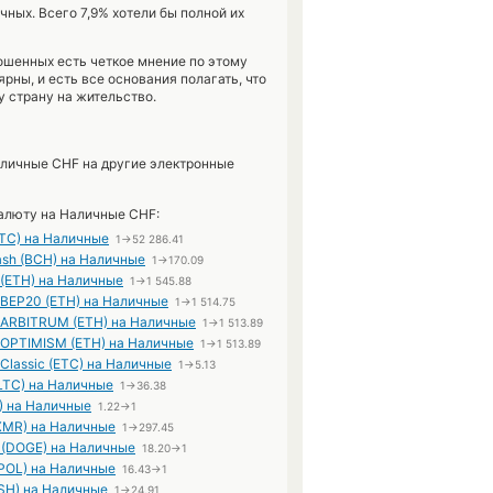
ных. Всего 7,9% хотели бы полной их
ошенных есть четкое мнение по этому
рны, и есть все основания полагать, что
у страну на жительство.
личные CHF на другие электронные
алюту на Наличные CHF:
BTC) на Наличные
1→52 286.41
Cash (BCH) на Наличные
1→170.09
 (ETH) на Наличные
1→1 545.88
 BEP20 (ETH) на Наличные
1→1 514.75
 ARBITRUM (ETH) на Наличные
1→1 513.89
 OPTIMISM (ETH) на Наличные
1→1 513.89
 Classic (ETC) на Наличные
1→5.13
(LTC) на Наличные
1→36.38
) на Наличные
1.22→1
XMR) на Наличные
1→297.45
 (DOGE) на Наличные
18.20→1
(POL) на Наличные
16.43→1
SH) на Наличные
1→24.91