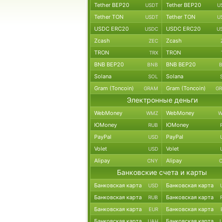
Tether BEP20
Tether BEP20
USDT
U
Tether TON
Tether TON
USDT
U
USDC ERC20
USDC ERC20
USDC
U
Zcash
Zcash
ZEC
TRON
TRON
TRX
BNB BEP20
BNB BEP20
BNB
Solana
Solana
SOL
Gram (Toncoin)
Gram (Toncoin)
GRAM
G
Электронные деньги
WebMoney
WebMoney
WMZ
W
ЮMoney
ЮMoney
RUB
PayPal
PayPal
USD
Volet
Volet
USD
Alipay
Alipay
CNY
Банковские счета и карты
Банковская карта
Банковская карта
USD
Банковская карта
Банковская карта
RUB
Банковская карта
Банковская карта
EUR
Банковская карта
Банковская карта
UAH