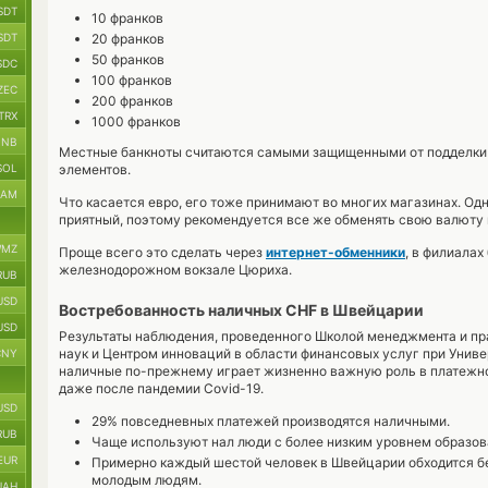
SDT
10 франков
SDT
20 франков
50 франков
SDC
100 франков
ZEC
200 франков
TRX
1000 франков
BNB
Местные банкноты считаются самыми защищенными от подделки в
SOL
элементов.
RAM
Что касается евро, его тоже принимают во многих магазинах. Одн
приятный, поэтому рекомендуется все же обменять свою валюту
MZ
Проще всего это сделать через
интернет-обменники
, в филиалах
железнодорожном вокзале Цюриха.
RUB
USD
Востребованность наличных CHF в Швейцарии
USD
Результаты наблюдения, проведенного Школой менеджмента и пр
наук и Центром инноваций в области финансовых услуг при Униве
CNY
наличные по-прежнему играет жизненно важную роль в платежн
даже после пандемии Covid-19.
USD
29% повседневных платежей производятся наличными.
RUB
Чаще используют нал люди с более низким уровнем образов
EUR
Примерно каждый шестой человек в Швейцарии обходится бе
молодым людям.
UAH