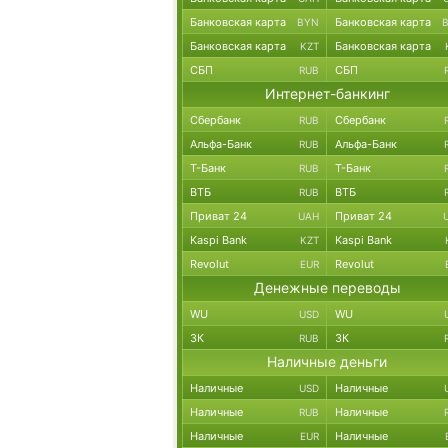
Банковская карта
Банковская карта
BYN
Банковская карта
Банковская карта
KZT
СБП
СБП
RUB
Интернет-банкинг
Сбербанк
Сбербанк
RUB
Альфа-Банк
Альфа-Банк
RUB
Т-Банк
Т-Банк
RUB
ВТБ
ВТБ
RUB
Приват 24
Приват 24
UAH
Kaspi Bank
Kaspi Bank
KZT
Revolut
Revolut
EUR
Денежные переводы
WU
WU
USD
ЗК
ЗК
RUB
Наличные деньги
Наличные
Наличные
USD
Наличные
Наличные
RUB
Наличные
Наличные
EUR