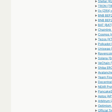
Stellar (
►
TRON (TR
►
0x (ZRX)
►
BNB BEP2
►
BNB BEP2
►
BAT (BAT
►
Chainlink
►
Cosmos (
►
Tezos (X
►
Polkadot
►
Uniswap 
►
Ravencoi
►
Solana (
►
VeChain 
►
Shiba ER
►
Avalanch
►
Yearn Fin
►
Decentra
►
NEAR Pro
►
PancakeS
►
Aptos (A
►
Arbitrum
►
Optimism
►
Official
►