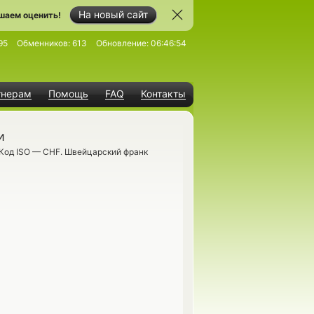
На новый сайт
шаем оценить!
95
Обменников:
613
Обновление:
06:46:54
тнерам
Помощь
FAQ
Контакты
и
 Код ISO — CHF. Швейцарский франк