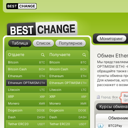
Мониторинг
Таблица
Список
Популярное
Обмен Ethe
Мы представляем 
Bitcoin
Bitcoin
BTC
BTC
OPTIMISM (ETH)
Bitcoin Cash
Bitcoin Cash
BCH
BCH
обращайте также 
пункты обмена пр
Ethereum
Ethereum
ETH
ETH
Для клиентов, ко
Ethereum OPTIMISM
Ethereum OPTIMISM
ETH
ETH
расскажет о возм
Litecoin
Litecoin
LTC
LTC
Вы
XRP
XRP
XRP
XRP
Город:
Все
Цю
Monero
Monero
XMR
XMR
Курсы обмена
Dogecoin
Dogecoin
DOGE
DOGE
Dash
Dash
DASH
DASH
Обменни
Tether ERC20
Tether ERC20
USDT
USDT
BTC2Pay