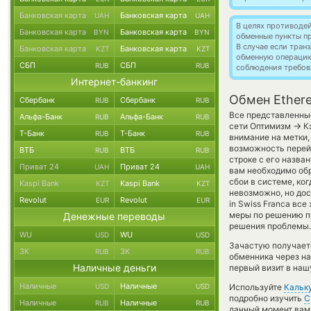
Банковская карта
Банковская карта
UAH
UAH
В целях противоде
Банковская карта
Банковская карта
BYN
BYN
обменные пункты п
В случае если тра
Банковская карта
Банковская карта
KZT
KZT
обменную операци
СБП
СБП
RUB
RUB
соблюдения требов
Интернет-банкинг
Обмен Ether
Сбербанк
Сбербанк
RUB
RUB
Все представленны
Альфа-Банк
Альфа-Банк
RUB
RUB
→
сети Оптимизм
Кэ
Т-Банк
Т-Банк
RUB
RUB
внимание на метки,
возможность перей
ВТБ
ВТБ
RUB
RUB
строке с его назва
Приват 24
Приват 24
UAH
UAH
вам необходимо обр
сбои в системе, ко
Kaspi Bank
Kaspi Bank
KZT
KZT
невозможно, но дос
Revolut
Revolut
EUR
EUR
in Swiss Franca вс
меры по решению пр
Денежные переводы
решения проблемы.
WU
WU
USD
USD
Зачастую получает
ЗК
ЗК
RUB
RUB
обменника через на
Наличные деньги
первый визит в наш
Наличные
Наличные
USD
USD
Используйте
Кальк
подробно изучить
С
Наличные
Наличные
RUB
RUB
данный момент вам 