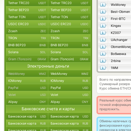
Tether TRC20
Tether TRC20
USDT
USDT
WxMoney
Tether BEP20
Tether BEP20
USDT
USDT
Best-Obmen
Tether TON
Tether TON
USDT
USDT
First-BTC
USDC ERC20
USDC ERC20
USDC
USDC
Kingex
Zcash
Zcash
ZEC
ZEC
KZ007
TRON
TRON
TRX
TRX
UAchanger
BNB BEP20
BNB BEP20
BNB
BNB
ObmenMone
Solana
Solana
SOL
SOL
Вобменка
Gram (Toncoin)
Gram (Toncoin)
GRAM
GRAM
2rbina
Электронные деньги
1WM
WebMoney
WebMoney
WMZ
WMZ
Всего по направле
ЮMoney
ЮMoney
RUB
RUB
Суммарный резерв
PayPal
PayPal
USD
USD
Курс обмена
ETH/C
Volet
Volet
USD
USD
Реальный курс обме
Alipay
Alipay
CNY
CNY
точной информации
Банковские счета и карты
предложить.
Банковская карта
Банковская карта
USD
USD
Обмены наличных с
Банковская карта
Банковская карта
RUB
RUB
фиксирования курс
сервисом в электр
Банковская карта
Банковская карта
EUR
EUR