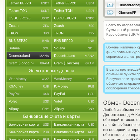
Tether BEP20
Tether BEP20
USDT
USDT
ObmenMone
Tether TON
Tether TON
USDT
USDT
ObmenoFF
USDC ERC20
USDC ERC20
USDC
USDC
Всего по направлен
Zcash
Zcash
ZEC
ZEC
Суммарный резерв
TRON
TRON
TRX
TRX
Курс обмена
EUR/M
BNB BEP20
BNB BEP20
BNB
BNB
Обмены наличных с
Solana
Solana
SOL
SOL
фиксирования курс
Decentraland
Decentraland
MANA
MANA
сервисом в электр
Gram (Toncoin)
Gram (Toncoin)
GRAM
GRAM
В целях противоде
Электронные деньги
обменные пункты п
WebMoney
WebMoney
В случае если тра
WMZ
WMZ
обменную операци
ЮMoney
ЮMoney
RUB
RUB
соблюдения требов
PayPal
PayPal
USD
USD
Volet
Volet
USD
USD
Обмен Decent
Alipay
Alipay
CNY
CNY
Любой из обменнико
→
Децентраленд
Кэ
Банковские счета и карты
обращайте также св
Банковская карта
Банковская карта
на сайт выбранного
USD
USD
вы совершили перех
Банковская карта
Банковская карта
RUB
RUB
обратиться к опера
Банковская карта
Банковская карта
автоматический о
EUR
EUR