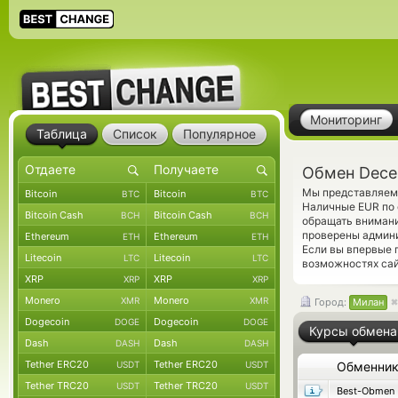
Мониторинг
Таблица
Список
Популярное
Обмен Dece
Мы представляем 
Bitcoin
Bitcoin
BTC
BTC
Наличные EUR по 
Bitcoin Cash
Bitcoin Cash
BCH
BCH
обращать внимани
проверены админ
Ethereum
Ethereum
ETH
ETH
Если вы впервые 
Litecoin
Litecoin
LTC
LTC
возможностях сай
XRP
XRP
XRP
XRP
Monero
Monero
XMR
XMR
Город:
Милан
Dogecoin
Dogecoin
DOGE
DOGE
Курсы обмена
Dash
Dash
DASH
DASH
Tether ERC20
Tether ERC20
USDT
USDT
Обменни
Tether TRC20
Tether TRC20
USDT
USDT
Best-Obmen