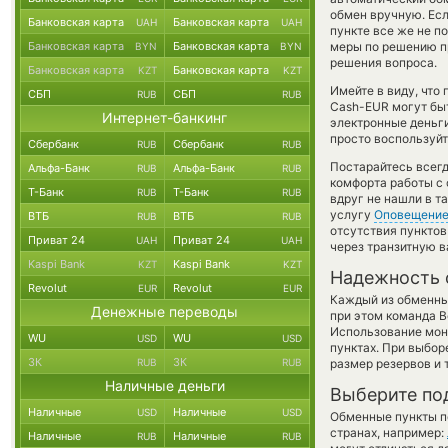
обмен вручную. Есл
Банковская карта
Банковская карта
UAH
UAH
пункте все же не п
Банковская карта
Банковская карта
меры по решению пр
BYN
BYN
решения вопроса.
Банковская карта
Банковская карта
KZT
KZT
Имейте в виду, что
СБП
СБП
RUB
RUB
Cash-EUR могут быт
Интернет-банкинг
электронные деньг
просто воспользуйт
Сбербанк
Сбербанк
RUB
RUB
Постарайтесь всег
Альфа-Банк
Альфа-Банк
RUB
RUB
комфорта работы с 
Т-Банк
Т-Банк
RUB
RUB
вдруг не нашли в т
услугу
Оповещени
ВТБ
ВТБ
RUB
RUB
отсутствия пункто
Приват 24
Приват 24
UAH
UAH
через транзитную в
Kaspi Bank
Kaspi Bank
KZT
KZT
Надежность 
Revolut
Revolut
EUR
EUR
Каждый из обменны
Денежные переводы
при этом команда 
Использование мон
WU
WU
USD
USD
пунктах. При выбор
ЗК
ЗК
RUB
RUB
размер резервов и 
Наличные деньги
Выберите по
Наличные
Наличные
USD
USD
Обменные пункты по
странах, например:
Наличные
Наличные
RUB
RUB