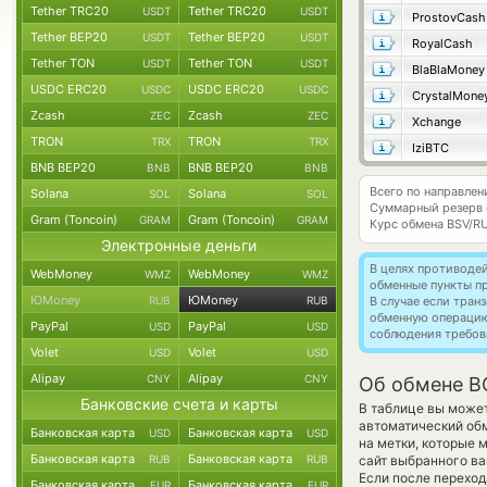
Tether TRC20
Tether TRC20
USDT
USDT
ProstovCash
Tether BEP20
Tether BEP20
USDT
USDT
RoyalCash
Tether TON
Tether TON
USDT
USDT
BlaBlaMoney
USDC ERC20
USDC ERC20
USDC
USDC
CrystalMone
Zcash
Zcash
ZEC
ZEC
Xchange
TRON
TRON
TRX
TRX
IziBTC
BNB BEP20
BNB BEP20
BNB
BNB
Всего по направлен
Solana
Solana
SOL
SOL
Суммарный резерв
Gram (Toncoin)
Gram (Toncoin)
GRAM
GRAM
Курс обмена
BSV/R
Электронные деньги
В целях противоде
WebMoney
WebMoney
WMZ
WMZ
обменные пункты п
ЮMoney
ЮMoney
RUB
RUB
В случае если тра
обменную операци
PayPal
PayPal
USD
USD
соблюдения требов
Volet
Volet
USD
USD
Alipay
Alipay
CNY
CNY
Об обмене B
Банковские счета и карты
В таблице вы может
автоматический об
Банковская карта
Банковская карта
USD
USD
на метки, которые 
Банковская карта
Банковская карта
RUB
RUB
сайт выбранного ва
Если после переход
Банковская карта
Банковская карта
EUR
EUR