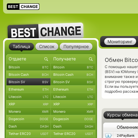
Мониторинг
Таблица
Список
Популярное
Обмен Bitco
С помощью нашего
Bitcoin
Bitcoin
BTC
BTC
(BSV) на ЮMoney 
Bitcoin Cash
Bitcoin Cash
BCH
BCH
внимание также и
строгую проверку
Bitcoin SV
Bitcoin SV
BSV
BSV
Если вы пользует
Ethereum
Ethereum
ETH
ETH
подробно расскаж
Litecoin
Litecoin
LTC
LTC
XRP
XRP
XRP
XRP
Monero
Monero
XMR
XMR
Курсы обмена
Dogecoin
Dogecoin
DOGE
DOGE
Dash
Dash
DASH
DASH
Обменни
Tether ERC20
Tether ERC20
USDT
USDT
24PayBank