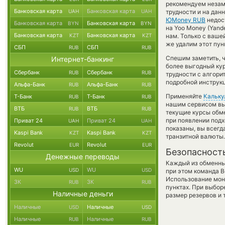
рекомендуем незаме
Банковская карта
Банковская карта
UAH
UAH
трудности и на да
ЮMoney RUB
недост
Банковская карта
Банковская карта
BYN
BYN
на Yoo Money (Yand
Банковская карта
Банковская карта
KZT
KZT
нам. Только с ваш
же удалим этот пун
СБП
СБП
RUB
RUB
Спешим заметить, 
Интернет-банкинг
более выгодный ку
Сбербанк
Сбербанк
RUB
RUB
трудности с алгори
подробной инструкц
Альфа-Банк
Альфа-Банк
RUB
RUB
Применяйте
Кальку
Т-Банк
Т-Банк
RUB
RUB
нашим сервисом вы,
ВТБ
ВТБ
RUB
RUB
текущие курсы обм
при появлении подх
Приват 24
Приват 24
UAH
UAH
показаны, вы всег
Kaspi Bank
Kaspi Bank
KZT
KZT
транзитной валюты.
Revolut
Revolut
EUR
EUR
Безопасност
Денежные переводы
Каждый из обменны
WU
WU
USD
USD
при этом команда 
Использование мон
ЗК
ЗК
RUB
RUB
пунктах. При выбор
Наличные деньги
размер резервов и 
Наличные
Наличные
USD
USD
Наличные
Наличные
RUB
RUB