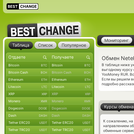
Мониторинг
Таблица
Список
Популярное
Обмен Nete
В таблице ниже у
Bitcoin
Bitcoin
BTC
BTC
выгодному курсу 
Bitcoin Cash
Bitcoin Cash
BCH
BCH
YooMoney RUR. Вс
Если вы решили в
Ethereum
Ethereum
ETH
ETH
подробно рассказ
Litecoin
Litecoin
LTC
LTC
XRP
XRP
XRP
XRP
Monero
Monero
XMR
XMR
Курсы обмена
Dogecoin
Dogecoin
DOGE
DOGE
Dash
Dash
DASH
DASH
К сожалению, на
Tether ERC20
Tether ERC20
USDT
USDT
направлением об
Tether TRC20
Tether TRC20
USDT
USDT
обменные сервис