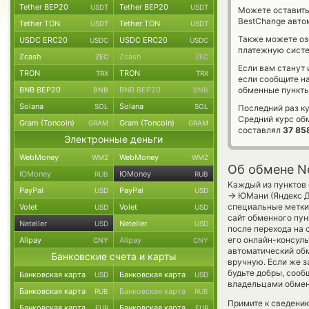
Tether BEP20
Tether BEP20
USDT
USDT
Можете оставит
BestChange авто
Tether TON
Tether TON
USDT
USDT
Также можете о
USDC ERC20
USDC ERC20
USDC
USDC
платежную систе
Zcash
Zcash
ZEC
ZEC
Если вам станут
TRON
TRON
TRX
TRX
если сообщите н
BNB BEP20
BNB BEP20
обменные пункты
BNB
BNB
Solana
Solana
SOL
SOL
Последний раз к
Средний курс об
Gram (Toncoin)
Gram (Toncoin)
GRAM
GRAM
составлял
37 85
Электронные деньги
WebMoney
WebMoney
WMZ
WMZ
Об обмене Ne
ЮMoney
ЮMoney
RUB
RUB
Каждый из пунктов 
PayPal
PayPal
USD
USD
→
ЮМани (Яндекс Де
специальные метки,
Volet
Volet
USD
USD
сайт обменного пун
Neteller
Neteller
USD
USD
после перехода на 
его онлайн-консуль
Alipay
Alipay
CNY
CNY
автоматический о
Банковские счета и карты
вручную. Если же з
будьте добры, сооб
Банковская карта
Банковская карта
USD
USD
владельцами обменн
Банковская карта
Банковская карта
RUB
RUB
Примите к сведению
Банковская карта
Банковская карта
EUR
EUR