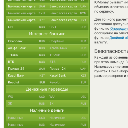
ЮMoney бывают инте
Банковская карта
Банковская карта
UAH
UAH
обменом электронны
по сервису.
Банковская карта
Банковская карта
BYN
BYN
Для точного расчет
Банковская карта
Банковская карта
KZT
KZT
постоянно доступн
СБП
СБП
RUB
RUB
функцию
Оповещен
сообщение на элект
Интернет-банкинг
функции
Двойной о
Сбербанк
Сбербанк
RUB
RUB
валюту.
Альфа-Банк
Альфа-Банк
RUB
RUB
Безопасност
Т-Банк
Т-Банк
RUB
RUB
Каждый из обменны
ВТБ
ВТБ
при этом команда 
RUB
RUB
Использование мон
Приват 24
Приват 24
UAH
UAH
пунктах. При выбор
Kaspi Bank
Kaspi Bank
размер резервов и 
KZT
KZT
Revolut
Revolut
EUR
EUR
Денежные переводы
WU
WU
USD
USD
ЗК
ЗК
RUB
RUB
Наличные деньги
Наличные
Наличные
USD
USD
Наличные
Наличные
RUB
RUB