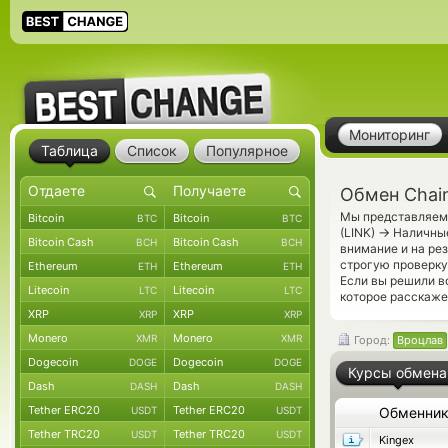
Мониторинг
Таблица
Список
Популярное
Обмен Chain
Мы представляем 
Bitcoin
Bitcoin
BTC
BTC
→
(LINK)
Наличные
Bitcoin Cash
Bitcoin Cash
BCH
BCH
внимание и на ре
строгую проверку
Ethereum
Ethereum
ETH
ETH
Если вы решили в
Litecoin
Litecoin
LTC
LTC
которое расскаже
XRP
XRP
XRP
XRP
Monero
Monero
XMR
XMR
Город:
Вроцлав
Dogecoin
Dogecoin
DOGE
DOGE
Курсы обмена
Dash
Dash
DASH
DASH
Tether ERC20
Tether ERC20
USDT
USDT
Обменни
Tether TRC20
Tether TRC20
USDT
USDT
Kingex