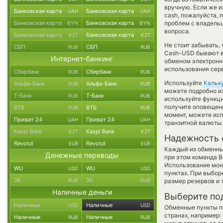
вручную. Если же из
Банковская карта
Банковская карта
UAH
UAH
cash, пожалуйста, 
Банковская карта
Банковская карта
проблем с владельц
BYN
BYN
вопроса.
Банковская карта
Банковская карта
KZT
KZT
Не стоит забывать,
СБП
СБП
RUB
RUB
Cash-USD бывают вы
Интернет-банкинг
обменом электронны
использования сер
Сбербанк
Сбербанк
RUB
RUB
Используйте
Кальк
Альфа-Банк
Альфа-Банк
RUB
RUB
можете подробно и
Т-Банк
Т-Банк
RUB
RUB
используйте функ
получите оповещени
ВТБ
ВТБ
RUB
RUB
момент, можете ис
Приват 24
Приват 24
UAH
UAH
транзитной валюты.
Kaspi Bank
Kaspi Bank
KZT
KZT
Надежность 
Revolut
Revolut
EUR
EUR
Каждый из обменны
Денежные переводы
при этом команда 
Использование мон
WU
WU
USD
USD
пунктах. При выбор
ЗК
ЗК
RUB
RUB
размер резервов и 
Наличные деньги
Выберите по
Наличные
Наличные
USD
USD
Обменные пункты по
странах, например:
Наличные
Наличные
RUB
RUB