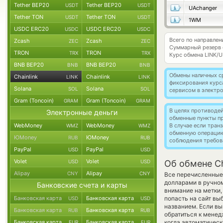
Tether BEP20
Tether BEP20
USDT
USDT
UAchanger
Tether TON
Tether TON
USDT
USDT
1WM
USDC ERC20
USDC ERC20
USDC
USDC
Всего по направлени
Zcash
Zcash
ZEC
ZEC
Суммарный резерв
TRON
TRON
TRX
TRX
Курс обмена
LINK/
BNB BEP20
BNB BEP20
BNB
BNB
Обмены наличных с
Chainlink
Chainlink
LINK
LINK
фиксирования курс
Solana
Solana
SOL
SOL
сервисом в электр
Gram (Toncoin)
Gram (Toncoin)
GRAM
GRAM
В целях противоде
Электронные деньги
обменные пункты п
WebMoney
WebMoney
В случае если тра
WMZ
WMZ
обменную операци
ЮMoney
ЮMoney
RUB
RUB
соблюдения требов
PayPal
PayPal
USD
USD
Volet
Volet
USD
USD
Об обмене Ch
Alipay
Alipay
CNY
CNY
Все перечисленные
долларами в ручном
Банковские счета и карты
внимание на метки,
Банковская карта
Банковская карта
попасть на сайт вы
USD
USD
названием. Если вы
Банковская карта
Банковская карта
RUB
RUB
обратиться к менед
Банковская карта
Банковская карта
когда автоматичес
EUR
EUR