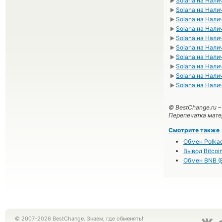
Solana на Нал
►
Solana на Нал
►
Solana на Нал
►
Solana на Нали
►
Solana на Нали
►
Solana на Нали
►
Solana на Нали
►
Solana на Нал
►
Solana на Нали
►
Solana на Нал
►
© BestChange.ru 
Перепечатка мате
Смотрите также
Обмен Polkad
Вывод Bitcoi
Обмен BNB (
© 2007-2026 BestChange. Знаем, где обменять!