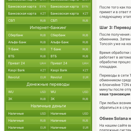
Банковская карта
Банковская карта
BYN
BYN
После того как по
примет и в ответ
Банковская карта
Банковская карта
KZT
KZT
следующему этапу
СБП
СБП
RUB
RUB
Интернет-банкинг
Шаг 3: Перево
После получения 
Сбербанк
Сбербанк
RUB
RUB
обменника. Затем
Альфа-Банк
Альфа-Банк
RUB
RUB
Toncoin уже на к
Т-Банк
Т-Банк
RUB
RUB
Время обработки 
ВТБ
ВТБ
RUB
RUB
работает в автом
обработке процес
Приват 24
Приват 24
UAH
UAH
площадки.
Kaspi Bank
Kaspi Bank
KZT
KZT
Переводы в сети 
Revolut
Revolut
EUR
EUR
обменником средс
Денежные переводы
в блокчейне TON 
минуты после отп
WU
WU
USD
USD
хеша транзакции
ЗК
ЗК
RUB
RUB
При любых возник
Наличные деньги
обратиться в слу
Наличные
Наличные
USD
USD
Обмен Solana 
Наличные
Наличные
RUB
RUB
На нашем сайте в
Наличные
Наличные
EUR
EUR
платежные систе