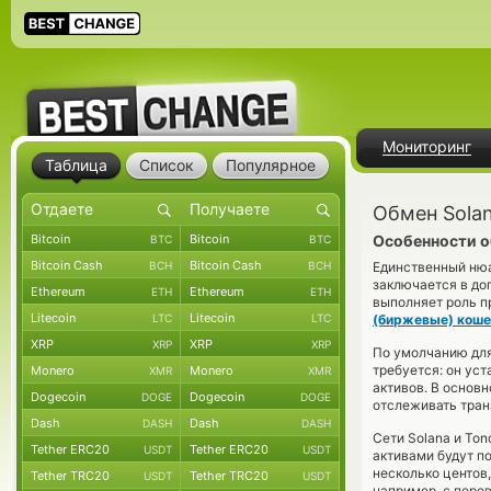
Мониторинг
Таблица
Список
Популярное
Обмен Solan
Bitcoin
Bitcoin
Особенности о
BTC
BTC
Bitcoin Cash
Bitcoin Cash
BCH
BCH
Единственный нюа
заключается в до
Ethereum
Ethereum
ETH
ETH
выполняет роль п
Litecoin
Litecoin
LTC
LTC
(биржевые) коше
XRP
XRP
XRP
XRP
По умолчанию для
требуется: он ус
Monero
Monero
XMR
XMR
активов. В основ
Dogecoin
Dogecoin
DOGE
DOGE
отслеживать тран
Dash
Dash
DASH
DASH
Сети Solana и To
Tether ERC20
Tether ERC20
USDT
USDT
активами будут по
несколько центов
Tether TRC20
Tether TRC20
USDT
USDT
например, с пере