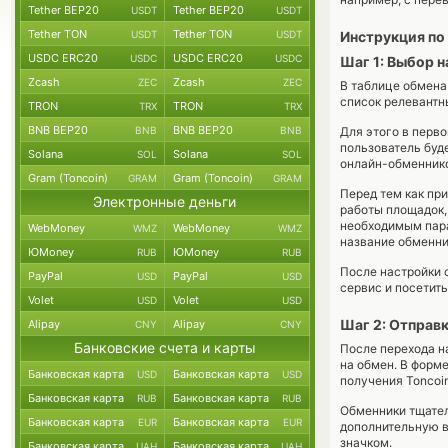
Tether BEP20
Tether BEP20
USDT
USDT
Tether TON
Tether TON
USDT
USDT
Инструкция по
USDC ERC20
USDC ERC20
USDC
USDC
Шаг 1: Выбор 
Zcash
Zcash
ZEC
ZEC
В таблице обмена
список релевантн
TRON
TRON
TRX
TRX
BNB BEP20
BNB BEP20
BNB
BNB
Для этого в перво
пользователь буде
Solana
Solana
SOL
SOL
онлайн-обменник
Gram (Toncoin)
Gram (Toncoin)
GRAM
GRAM
Перед тем как пр
Электронные деньги
работы площадок,
необходимым пара
WebMoney
WebMoney
WMZ
WMZ
название обменни
ЮMoney
ЮMoney
RUB
RUB
После настройки 
PayPal
PayPal
USD
USD
сервис и посетить
Volet
Volet
USD
USD
Шаг 2: Отправк
Alipay
Alipay
CNY
CNY
Банковские счета и карты
После перехода н
на обмен. В форм
Банковская карта
Банковская карта
USD
USD
получения Toncoin
Банковская карта
Банковская карта
RUB
RUB
Обменники тщател
Банковская карта
Банковская карта
EUR
EUR
дополнительную в
значком.
Банковская карта
Банковская карта
UAH
UAH