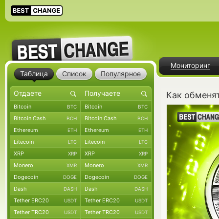
Мониторинг
Таблица
Список
Популярное
Как обменят
Bitcoin
Bitcoin
BTC
BTC
Bitcoin Cash
Bitcoin Cash
BCH
BCH
Ethereum
Ethereum
ETH
ETH
Litecoin
Litecoin
LTC
LTC
XRP
XRP
XRP
XRP
Monero
Monero
XMR
XMR
Dogecoin
Dogecoin
DOGE
DOGE
Dash
Dash
DASH
DASH
Tether ERC20
Tether ERC20
USDT
USDT
Tether TRC20
Tether TRC20
USDT
USDT