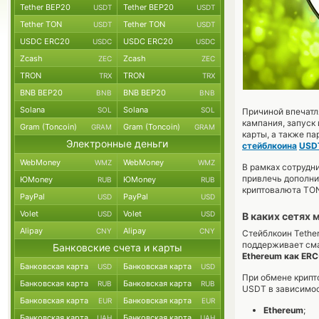
Tether BEP20
Tether BEP20
USDT
USDT
Tether TON
Tether TON
USDT
USDT
USDC ERC20
USDC ERC20
USDC
USDC
Zcash
Zcash
ZEC
ZEC
TRON
TRON
TRX
TRX
BNB BEP20
BNB BEP20
BNB
BNB
Solana
Solana
SOL
SOL
Причиной впечат
кампания, запуск
Gram (Toncoin)
Gram (Toncoin)
GRAM
GRAM
карты, а также п
Электронные деньги
стейблкоина
USD
WebMoney
WebMoney
WMZ
WMZ
В рамках сотрудн
привлечь дополни
ЮMoney
ЮMoney
RUB
RUB
криптовалюта TON
PayPal
PayPal
USD
USD
Volet
Volet
USD
USD
В каких сетях
Alipay
Alipay
CNY
CNY
Стейблкоин Tether
поддерживает сма
Банковские счета и карты
Ethereum как ERC
Банковская карта
Банковская карта
USD
USD
При обмене крипт
Банковская карта
Банковская карта
RUB
RUB
USDT в зависимос
Банковская карта
Банковская карта
EUR
EUR
Ethereum
;
Банковская карта
Банковская карта
UAH
UAH