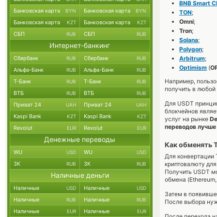
BNB Smart C
Банковская карта
Банковская карта
BYN
BYN
TON
;
Omni
;
Банковская карта
Банковская карта
KZT
KZT
Tron
;
СБП
СБП
RUB
RUB
Solana
;
Интернет-банкинг
Polygon
;
Сбербанк
Сбербанк
Arbitrum
;
RUB
RUB
Optimism
(
OP
Альфа-Банк
Альфа-Банк
RUB
RUB
Например, пользо
Т-Банк
Т-Банк
RUB
RUB
получить в любой 
ВТБ
ВТБ
RUB
RUB
Для USDT принципи
Приват 24
Приват 24
UAH
UAH
блокчейнов являе
Kaspi Bank
Kaspi Bank
KZT
KZT
услуг на рынке
De
переводов лучше 
Revolut
Revolut
EUR
EUR
Денежные переводы
Как обменять 
WU
WU
USD
USD
Для конвертации 
ЗК
ЗК
криптовалюту для 
RUB
RUB
Получить USDT мож
Наличные деньги
обмена (Ethereum, 
Наличные
Наличные
USD
USD
Затем в появивше
Наличные
Наличные
RUB
RUB
После выбора нуж
Наличные
Наличные
EUR
EUR
После перехода н