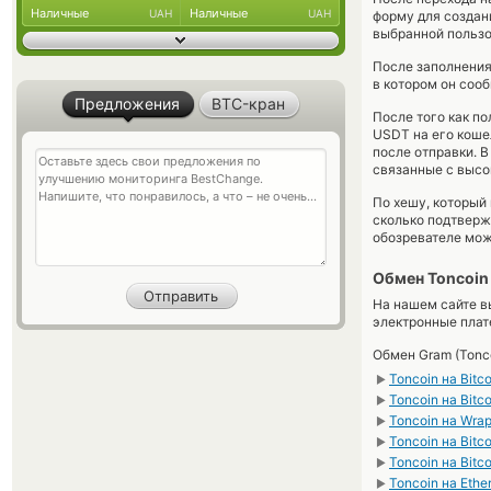
Наличные
Наличные
UAH
UAH
форму для создан
выбранной пользо
После заполнения
в котором он соо
Предложения
BTC-кран
После того как п
USDT на его коше
после отправки. В
связанные с высо
По хешу, который
сколько подтверж
обозревателе мож
Обмен Toncoin
На нашем сайте в
электронные пла
Обмен Gram (Tonc
Toncoin на Bitc
►
Toncoin на Bitc
►
Toncoin на Wra
►
Toncoin на Bitc
►
Toncoin на Bitc
►
Toncoin на Ethe
►