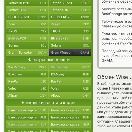
обменные сервис
Tether BEP20
Tether BEP20
USDT
USDT
Можете оставит
Tether TON
Tether TON
USDT
USDT
BestChange авто
USDC ERC20
USDC ERC20
USDC
USDC
Также можете о
Zcash
Zcash
ZEC
ZEC
платежную систе
TRON
TRON
TRX
TRX
Если вам станут
BNB BEP20
BNB BEP20
рады, если сооб
BNB
BNB
обменные пункты
Solana
Solana
SOL
SOL
Последний раз к
Gram (Toncoin)
Gram (Toncoin)
GRAM
GRAM
курс обмена сос
Электронные деньги
GRAM.
WebMoney
WebMoney
WMZ
WMZ
ЮMoney
ЮMoney
RUB
RUB
Обмен Wise U
PayPal
PayPal
USD
USD
В таблице вы может
обмен Платежный с
Volet
Volet
USD
USD
бывают установлены
Alipay
Alipay
CNY
CNY
один раз мышкой по
Банковские счета и карты
проведения обмена 
данном этапе рабо
Банковская карта
Банковская карта
USD
USD
могут предложить ру
заинтересовавшем д
Банковская карта
Банковская карта
RUB
RUB
ситуации. С вашей
Банковская карта
Банковская карта
EUR
EUR
либо же исключим 
Банковская карта
Банковская карта
UAH
UAH