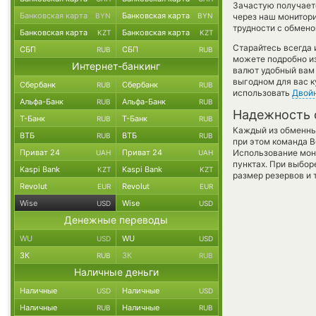
Зачастую получаетс
Банковская карта
Банковская карта
BYN
BYN
через наш монитори
трудности с обмено
Банковская карта
Банковская карта
KZT
KZT
Старайтесь всегда
СБП
СБП
RUB
RUB
можете подробно и
Интернет-банкинг
валют удобный вам 
выгодном для вас к
Сбербанк
Сбербанк
RUB
RUB
использовать
Двой
Альфа-Банк
Альфа-Банк
RUB
RUB
Надежность 
Т-Банк
Т-Банк
RUB
RUB
Каждый из обменны
ВТБ
ВТБ
RUB
RUB
при этом команда 
Приват 24
Приват 24
Использование мон
UAH
UAH
пунктах. При выбор
Kaspi Bank
Kaspi Bank
KZT
KZT
размер резервов и 
Revolut
Revolut
EUR
EUR
Wise
Wise
USD
USD
Денежные переводы
WU
WU
USD
USD
ЗК
ЗК
RUB
RUB
Наличные деньги
Наличные
Наличные
USD
USD
Наличные
Наличные
RUB
RUB