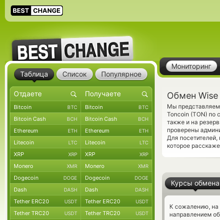
Мониторинг
Таблица
Список
Популярное
Обмен Wise 
Мы представляем 
Bitcoin
Bitcoin
BTC
BTC
Toncoin (TON) по
Bitcoin Cash
Bitcoin Cash
BCH
BCH
также и на резер
проверены админ
Ethereum
Ethereum
ETH
ETH
Для посетителей,
Litecoin
Litecoin
LTC
LTC
которое расскаже
XRP
XRP
XRP
XRP
Monero
Monero
XMR
XMR
Dogecoin
Dogecoin
DOGE
DOGE
Курсы обмена
Dash
Dash
DASH
DASH
Tether ERC20
Tether ERC20
USDT
USDT
К сожалению, на
Tether TRC20
Tether TRC20
USDT
USDT
направлением о