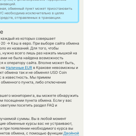
анзакций.
нная, обменный пункт может приостановить
YC необходима исключительно в целях
редств, отправленных в транзакции.
ве
, каждый из которых совершает
→
P-20
Кэш в евро. При выборе сайта обмена
ло их названий. Для того, чтобы
, нужно всего лишь раз нажать мышкой на
 вами не была найдена возможность
 к оператору сайта. Вполне может быть,
на
Наличные EUR
в Кракове невозможны и
т обмена так и не обменял USD Coin
нас в известность. Мы примем
обменного пункта, либо отключение
нашего мониторинга, вы можете обнаружить
м посещении пункта обмена. Если у вас
советуем посетить раздел FAQ и
олучаемой суммы. Вы в любой момент
ущие обменные курсы вас не устраивают,
 и при появлении необходимого курса вы
пунктов обмена, с помощью функции
Двойной