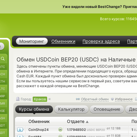
Уже видели новый BestChange? Пригла
Всего курсов:
11645
Мониторинг
Обменники
Проверка адреса
Пар
е
Обмен USDCoin BEP20 (USDC) на Наличные 
Здесь отмечены пункты обмена, меняющие USDCoin BEP20 (USD
BTC
обмена в Интернете. При определении подходящего курса, обращ
BCH
Cash EUR. Каждый пункт обмена был досконально проверен адми
Если вы пользуетесь нашим сервисом в первый раз, советуем ва
ETH
расскажет о каждой операции на BestChange.
LTC
XRP
Город:
Краков
Обратный обмен
Избранное
XMR
Курсы обмена
Калькулятор
Оповещение
Дво
OGE
ASH
Обменник
Отдаете
По
▲
SDT
от 12 188
CoinShop24
1.17948502
1
USDC BEP20
E
SDT
от 11 838