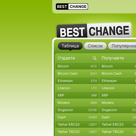
Таблица
Список
Популярно
Bitcoin
Bitcoin
BTC
Bitcoin Cash
Bitcoin Cash
BCH
Ethereum
Ethereum
ETH
Litecoin
Litecoin
LTC
XRP
XRP
XRP
Monero
Monero
XMR
Dogecoin
Dogecoin
DOGE
D
Dash
Dash
DASH
D
Tether ERC20
Tether ERC20
USDT
U
Tether TRC20
Tether TRC20
USDT
U