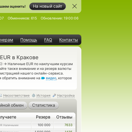
На новый сайт
шаем оценить!
07
Обменников:
615
Обновление:
19:00:06
тнерам
Помощь
FAQ
Контакты
EUR в Кракове
→
C)
Наличные EUR по наилучшим курсам
айте также внимание и на резерв валюты
нистрацией нашего онлайн-сервиса.
м обратить внимание на
видео
, которое
Несоответствие
История
Настройка
йной обмен
Статистика
лучаете
Резерв
Отзывы
100 000
7633
UR Наличными