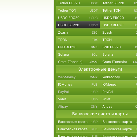
Tether BEP20
Tether BEP20
USDT
U
Tether TON
Tether TON
USDT
U
USDC ERC20
USDC ERC20
USDC
U
USDC BEP20
USDC BEP20
USDC
U
Zcash
Zcash
ZEC
TRON
TRON
TRX
BNB BEP20
BNB BEP20
BNB
Solana
Solana
SOL
Gram (Toncoin)
Gram (Toncoin)
GRAM
G
Электронные деньги
WebMoney
WebMoney
WMZ
W
ЮMoney
ЮMoney
RUB
PayPal
PayPal
USD
Volet
Volet
USD
Alipay
Alipay
CNY
Банковские счета и карты
Банковская карта
Банковская карта
USD
Банковская карта
Банковская карта
RUB
Банковская карта
Банковская карта
EUR