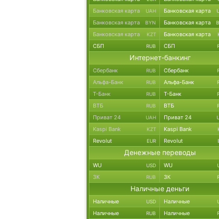
Банковская карта
Банковская карта
UAH
Банковская карта
Банковская карта
BYN
Банковская карта
Банковская карта
KZT
СБП
СБП
RUB
Интернет-банкинг
Сбербанк
Сбербанк
RUB
Альфа-Банк
Альфа-Банк
RUB
Т-Банк
Т-Банк
RUB
ВТБ
ВТБ
RUB
Приват 24
Приват 24
UAH
Kaspi Bank
Kaspi Bank
KZT
Revolut
Revolut
EUR
Денежные переводы
WU
WU
USD
ЗК
ЗК
RUB
Наличные деньги
Наличные
Наличные
USD
Наличные
Наличные
RUB