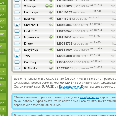
FastWM
1.17948509
1
USDC BEP20
E
SDT
от 11 796
Xchange
1.17955027
1
USDC BEP20
E
SDT
от 11 842
UAchanger
1.18410757
1
USDC BEP20
E
SDC
от 11 842
BaksMan
1.18415218
1
USDC BEP20
E
SDC
от 10 067
ObmenoFF
1.18425883
1
USDC BEP20
E
ZEC
от 13 264
First-BTC
1.18428548
1
USDC BEP20
E
TRX
от 11 892
Монеткинс
1.18911016
1
USDC BEP20
E
BNB
от 2 499
Kingex
1.19283738
1
USDC BEP20
E
SOL
от 11 939
EasySwap
1.19384604
1
USDC BEP20
E
RAM
от 7 755
1WM
1.19625810
1
USDC BEP20
E
от 12 500
CoinDrop
1.19840000
1
USDC BEP20
E
MZ
от 11 059
BitFlaming
1.26728241
1
USDC BEP20
E
RUB
USD
Всего по направлению USDC BEP20 (USDC)
Наличные EUR в Кракове 
→
Суммарный резерв обменников:
60 120 844
EUR Наличными.
Средневзв
USD
Официальный курс
EUR/USD
от
Европейского ЦБ
на текущее время сос
CNY
Обмены наличных средств обычно проводятся
без фиксации
курса обмен
фиксирования курса смотрите на сайте обменного пункта. Также эта 
USD
сервисом в электронном письме.
RUB
В целях противодействия легализации доходов, полученных преступны
EUR