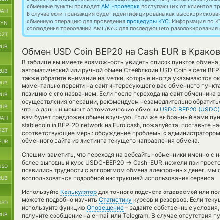
обменные пункты проводят
AML-проверки
поступающих от клиентов тр
UAH
В случае если транзакция будет идентифицирована как высокорискова
обменную операцию для проведения
процедуры KYC
. Информация по K
BYN
соблюдения требований AML/KYC для последующего разблокирования с
KZT
RUB
Обмен USD Coin BEP20 на Cash EUR в Крако
В таблице вы имеете возможность увидеть список пунктов обмена
автоматический или ручной обмен Стейблкоин USD Coin в сети BE
RUB
также обратите внимание на метки, которые иногда указываются око
RUB
моментально перейти на сайт интересующего вас обменного пункта
позицию с его названием. Если после перехода на сайт обменника
RUB
осуществления операции, рекомендуем незамедлительно обратиться
RUB
что на данный момент автоматические обмены
USDC BEP20 (USDC)
вам будет предложен обмен вручную. Если же выбранный вами пунк
UAH
stablecoin in BEP-20 network на Euro cash, пожалуйста, поставьте 
KZT
соответствующие меры: обсуждение проблемы с администратором 
обменного сайта из листинга текущего направления обмена.
EUR
Спешим заметить, что переходя на вебсайты-обменники именно с 
→
более выгодный курс USDC-BEP20
Cash-EUR, нежели при просто
USD
появились трудности с алгоритмом обмена электронных денег, мы 
воспользоваться подробной инструкцией использования сервиса.
RUB
Используйте
Калькулятор
для точного подсчета отдаваемой или п
можете подробно изучить
Статистику
курсов и резервов. Если тек
USD
используйте функцию
Оповещение
– задайте собственные условия,
RUB
получите сообщение на e-mail или Telegram. В случае отсутствия 