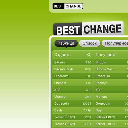
Таблица
Список
Популярно
Bitcoin
Bitcoin
BTC
Bitcoin Cash
Bitcoin Cash
BCH
Ethereum
Ethereum
ETH
Litecoin
Litecoin
LTC
XRP
XRP
XRP
Monero
Monero
XMR
Dogecoin
Dogecoin
DOGE
D
Dash
Dash
DASH
D
Tether ERC20
Tether ERC20
USDT
U
Tether TRC20
Tether TRC20
USDT
U