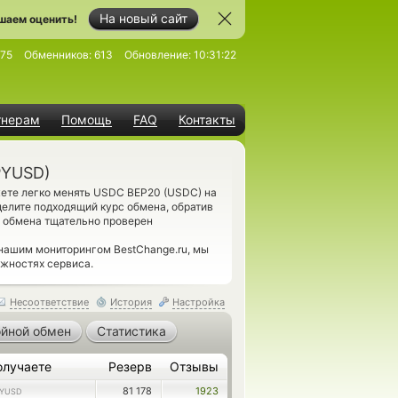
На новый сайт
шаем оценить!
475
Обменников:
613
Обновление:
10:31:22
тнерам
Помощь
FAQ
Контакты
PYUSD)
жете легко менять USDC BEP20 (USDC) на
делите подходящий курс обмена, обратив
т обмена тщательно проверен
 нашим мониторингом BestChange.ru, мы
ожностях сервиса.
Несоответствие
История
Настройка
йной обмен
Статистика
олучаете
Резерв
Отзывы
81 178
1923
YUSD