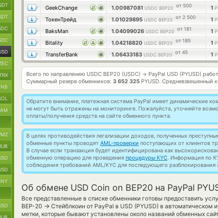
SDT
от 500
GeekChange
1.00987081
1
USDC BEP20
P
SDT
от 2 500
ТокенТрейд
1.01029895
1
USDC BEP20
P
SDC
от 181
BaksMan
1.04099026
1
USDC BEP20
P
SDC
от 185
Bitality
1.04218820
1
USDC BEP20
P
USD
от 45
TransferBank
1.06433183
1
USDC BEP20
P
ZEC
Всего по направлению USDC BEP20 (USDC)
PayPal USD (PYUSD) рабо
→
TRX
Суммарный резерв обменников:
3 652 325
PYUSD.
Средневзвешенный к
BNB
SOL
Обратите внимание, платежная система PayPal имеет динамические к
не могут быть отражены на мониторинге. Пожалуйста, уточняйте воз
RAM
оплаты/получения средств на сайте обменного пункта.
MZ
В целях противодействия легализации доходов, полученных преступны
обменные пункты проводят
AML-проверки
поступающих от клиентов тр
RUB
В случае если транзакция будет идентифицирована как высокорискова
обменную операцию для проведения
процедуры KYC
. Информация по K
USD
соблюдения требований AML/KYC для последующего разблокирования с
USD
CNY
Об обмене USD Coin on BEP20 на PayPal PYU
Все представленные в списке обменники готовы предоставить услу
→
USD
BEP-20
Стейблкоин от PayPal в USD (PYUSD) в автоматическом и
метки, которые бывают установлены около названий обменных сайто
RUB