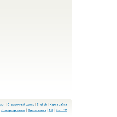
Блог
|
Справочный центр
|
English
|
Карта сайта
Конвертер валют
|
Приложения
|
API
|
Push TX