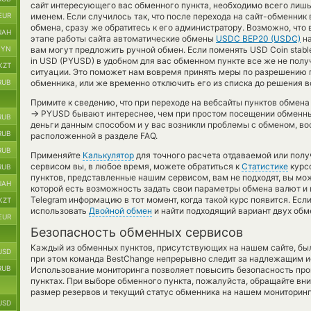
сайт интересующего вас обменного пункта, необходимо всего лишь
EUR
именем. Если случилось так, что после перехода на сайт-обменни
обмена, сразу же обратитесь к его администратору. Возможно, что
UAH
этапе работы сайта автоматические обмены
USDC BEP20 (USDC)
на
BYN
вам могут предложить ручной обмен. Если поменять USD Coin stablec
in USD (PYUSD) в удобном для вас обменном пункте все же не полу
KZT
ситуации. Это поможет нам вовремя принять меры по разрешению
RUB
обменника, или же временно отключить его из списка до решения в
Примите к сведению, что при переходе на вебсайты пунктов обмен
→
PYUSD бывают интереснее, чем при простом посещении обменных
RUB
деньги данным способом и у вас возникли проблемы с обменом, во
RUB
расположенной в разделе FAQ.
RUB
Применяйте
Калькулятор
для точного расчета отдаваемой или пол
сервисом вы, в любое время, можете обратиться к
Статистике
курсо
RUB
пунктов, представленные нашим сервисом, вам не подходят, вы м
UAH
которой есть возможность задать свои параметры обмена валют и 
Telegram информацию в тот момент, когда такой курс появится. Ес
KZT
использовать
Двойной обмен
и найти подходящий вариант двух обм
EUR
Безопасность обменных сервисов
Каждый из обменных пунктов, присутствующих на нашем сайте, бы
USD
при этом команда BestChange непрерывно следит за надлежащим и
RUB
Использование мониторинга позволяет повысить безопасность пр
пунктах. При выборе обменного пункта, пожалуйста, обращайте вн
размер резервов и текущий статус обменника на нашем мониторинг
USD