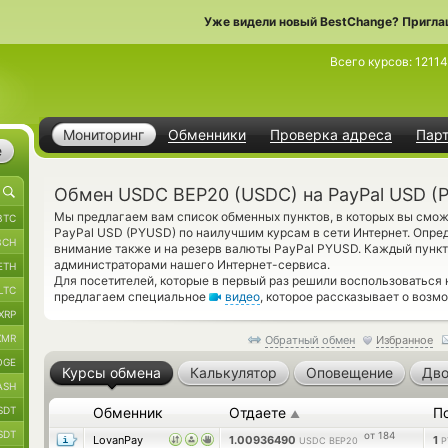
Уже видели новый BestChange? Пригла
Всего курсов:
1211
Мониторинг
Обменники
Проверка адреса
Пар
е
Обмен USDC BEP20 (USDC) на PayPal USD (
Мы предлагаем вам список обменных пунктов, в которых вы смо
BTC
PayPal USD (PYUSD) по наилучшим курсам в сети Интернет. Опре
BCH
внимание также и на резерв валюты PayPal PYUSD. Каждый пунк
администраторами нашего Интернет-сервиса.
ETH
Для посетителей, которые в первый раз решили воспользоваться
LTC
предлагаем специальное
видео
, которое рассказывает о возм
XRP
XMR
Обратный обмен
Избранное
OGE
Курсы обмена
Калькулятор
Оповещение
Дво
ASH
SDT
Обменник
Отдаете
П
▲
SDT
от 184
LovanPay
1.00936490
1
USDC BEP20
P