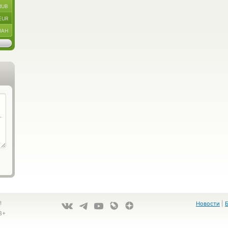
RUB
EUR
UAH
!
Новости
|
8+