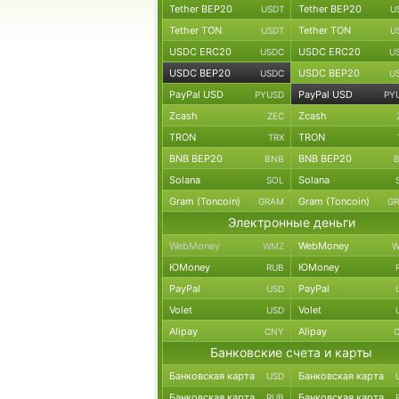
Tether BEP20
Tether BEP20
USDT
U
Tether TON
Tether TON
USDT
U
USDC ERC20
USDC ERC20
USDC
U
USDC BEP20
USDC BEP20
USDC
U
PayPal USD
PayPal USD
PYUSD
PY
Zcash
Zcash
ZEC
TRON
TRON
TRX
BNB BEP20
BNB BEP20
BNB
Solana
Solana
SOL
Gram (Toncoin)
Gram (Toncoin)
GRAM
G
Электронные деньги
WebMoney
WebMoney
WMZ
W
ЮMoney
ЮMoney
RUB
PayPal
PayPal
USD
Volet
Volet
USD
Alipay
Alipay
CNY
Банковские счета и карты
Банковская карта
Банковская карта
USD
Банковская карта
Банковская карта
RUB