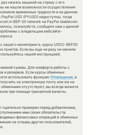
 раз нажать мышкой на строку с его
к вы не нашли возможности осуществления
 возникли временные трудности и на данном
 PayPal USD (PYUSD) недоступны, тогда
oin in BEP-20 network на PayPal stablecoin
чилось, пожалуйста, сообщите нам о данной
 проблемы с владельцем вебсайта-
опроса.
а с нашего мониторинга, курсы USDC-BEP20
 пунктов. Если вы еще ни разу не меняли
спользуйтесь нашей инструкцией,
учаемой суммы. Для комфорта работы с
в и резервов. Если курсы обменных
ожете использовать функцию
Оповещение
, в
получить на электронную почту или же на
ли обменники отсутствуют, вы всегда можете
енов при помощи транзитной валюты.
л тщательно проверен перед добавлением,
сполнением ими своих обязательств.
оводимых финансовых операций в обменных
имание на отзывы других пользователей,
е.