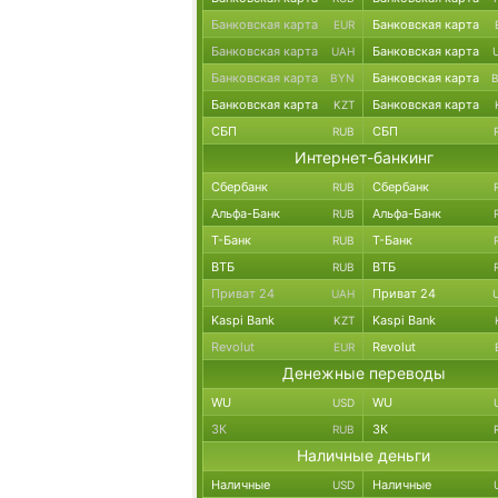
Банковская карта
Банковская карта
EUR
Банковская карта
Банковская карта
UAH
Банковская карта
Банковская карта
BYN
Банковская карта
Банковская карта
KZT
СБП
СБП
RUB
Интернет-банкинг
Сбербанк
Сбербанк
RUB
Альфа-Банк
Альфа-Банк
RUB
Т-Банк
Т-Банк
RUB
ВТБ
ВТБ
RUB
Приват 24
Приват 24
UAH
Kaspi Bank
Kaspi Bank
KZT
Revolut
Revolut
EUR
Денежные переводы
WU
WU
USD
ЗК
ЗК
RUB
Наличные деньги
Наличные
Наличные
USD