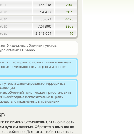
155 218
2941
YUSD
94 457
2671
YUSD
53 021
8025
YUSD
724 800
3303
YUSD
2 543 651
76
YUSD
тает
6
надежных обменных пунктов.
урс обмена:
1.054665
омиссии, которые по объективным причинам
можные комиссионные издержки и способ
м путем, и финансированию терроризма
анзакций.
нная, обменный пункт может приостановить
YC необходима исключительно в целях
редств, отправленных в транзакции.
SD
ги по обмену Стейблкоин USD Coin в сети
ли ручном режиме. Обратите внимание на
в в рейтинге. Для того, чтобы попасть на