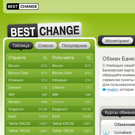
Мониторинг
Таблица
Список
Популярное
Обмен Банк
С помощью нашего
Bitcoin
Bitcoin
BTC
BTC
Банковская карт
Bitcoin Cash
Bitcoin Cash
BCH
BCH
обращайте вниман
сервисом пункты 
Ethereum
Ethereum
ETH
ETH
Для пользователе
Litecoin
Litecoin
LTC
LTC
видео
, которо
XRP
XRP
XRP
XRP
Monero
Monero
XMR
XMR
Dogecoin
Dogecoin
DOGE
DOGE
Курсы обмена
Dash
Dash
DASH
DASH
Tether ERC20
Tether ERC20
USDT
USDT
Обменни
Tether TRC20
Tether TRC20
USDT
USDT
CoinsBlack