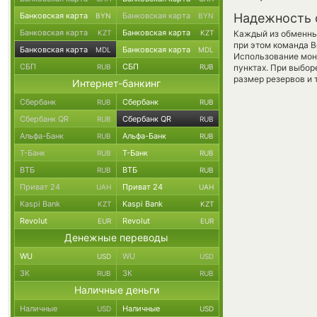
Банковская карта
Банковская карта
Надежность 
BYN
BYN
Банковская карта
Банковская карта
KZT
KZT
Каждый из обменны
при этом команда 
Банковская карта
Банковская карта
MDL
MDL
Использование мон
СБП
СБП
RUB
RUB
пунктах. При выбор
размер резервов и 
Интернет-банкинг
Сбербанк
Сбербанк
RUB
RUB
Сбербанк QR
Сбербанк QR
RUB
RUB
Альфа-Банк
Альфа-Банк
RUB
RUB
Т-Банк
Т-Банк
RUB
RUB
ВТБ
ВТБ
RUB
RUB
Приват 24
Приват 24
UAH
UAH
Kaspi Bank
Kaspi Bank
KZT
KZT
Revolut
Revolut
EUR
EUR
Денежные переводы
WU
WU
USD
USD
ЗК
ЗК
RUB
RUB
Наличные деньги
Наличные
Наличные
USD
USD