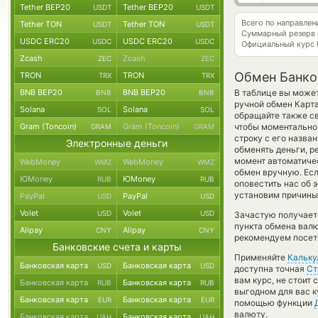
Tether BEP20
Tether BEP20
USDT
USDT
Всего по направле
Tether TON
Tether TON
USDT
USDT
Суммарный резерв
USDC ERC20
USDC ERC20
USDC
USDC
Официальный курс
Zcash
Zcash
ZEC
ZEC
Обмен Банко
TRON
TRON
TRX
TRX
BNB BEP20
BNB BEP20
В таблице вы может
BNB
BNB
ручной обмен Карта
Solana
Solana
SOL
SOL
обращайте также св
Gram (Toncoin)
Gram (Toncoin)
чтобы моментально 
GRAM
GRAM
строку с его назва
Электронные деньги
обменять деньги, р
момент автоматиче
WebMoney
WebMoney
WMZ
WMZ
обмен вручную. Есл
ЮMoney
ЮMoney
RUB
RUB
оповестить нас об 
установим причины 
PayPal
PayPal
USD
USD
Volet
Volet
USD
USD
Зачастую получает
пункта обмена валю
Alipay
Alipay
CNY
CNY
рекомендуем посети
Банковские счета и карты
Применяйте
Кальку
Банковская карта
Банковская карта
USD
USD
доступна точная
Ст
вам курс, не стоит
Банковская карта
Банковская карта
RUB
RUB
выгодном для вас к
Банковская карта
Банковская карта
EUR
EUR
помощью функции
валюту.
Банковская карта
Банковская карта
UAH
UAH