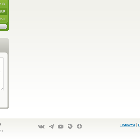
RUB
EUR
UAH
!
Новости
|
8+