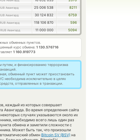
16 652 033
2070
RUB Авангард
25 006 538
8211
RUB Авангард
30 124 832
6759
RUB Авангард
118 106 870
596
RUB Авангард
8
11 000 000
5094
RUB Авангард
жных обменных пунктов.
шенный курс обмена:
1 130.576716
тавляет
1 160.919773
м путем, и финансированию терроризма
анзакций.
нная, обменный пункт может приостановить
YC необходима исключительно в целях
редств, отправленных в транзакции.
ов, каждый из которых совершает
а Авангарда. Во время определения сайта
 некоторых случаях указываются около их
енника, необходимо всего лишь один раз
пункта обмена и заметили сложности с
ника. Может быть так, что произошли
 автоматический обмен
Bitcoin SV (BSV)
на
н. Если же обменять BitcoinSV