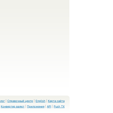
Блог
|
Справочный центр
|
English
|
Карта сайта
Конвертер валют
|
Приложения
|
API
|
Push TX