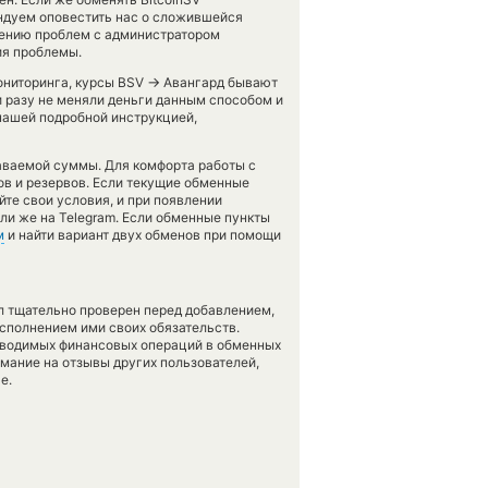
мендуем оповестить нас о сложившейся
шению проблем с администратором
ия проблемы.
→
мониторинга, курсы BSV
Авангард бывают
и разу не меняли деньги данным способом и
 нашей подробной инструкцией,
аваемой суммы. Для комфорта работы с
в и резервов. Если текущие обменные
йте свои условия, и при появлении
ли же на Telegram. Если обменные пункты
м
и найти вариант двух обменов при помощи
л тщательно проверен перед добавлением,
сполнением ими своих обязательств.
оводимых финансовых операций в обменных
имание на отзывы других пользователей,
е.