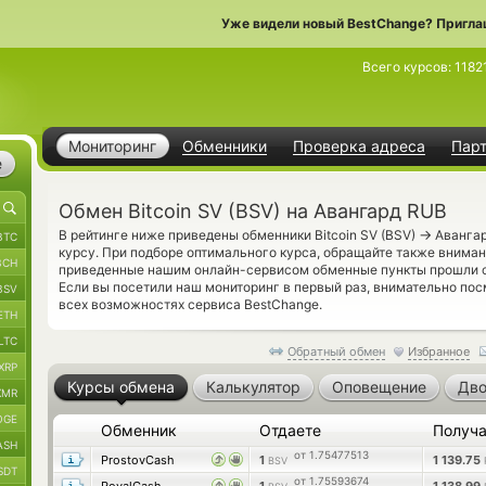
Уже видели новый BestChange? Пригла
Всего курсов:
1182
Мониторинг
Обменники
Проверка адреса
Пар
е
Обмен Bitcoin SV (BSV) на Авангард RUB
→
В рейтинге ниже приведены обменники Bitcoin SV (BSV)
Авангар
BTC
курсу. При подборе оптимального курса, обращайте также вниман
BCH
приведенные нашим онлайн-сервисом обменные пункты прошли с
Если вы посетили наш мониторинг в первый раз, внимательно по
BSV
всех возможностях сервиса BestChange.
ETH
LTC
Обратный обмен
Избранное
XRP
Курсы обмена
Калькулятор
Оповещение
Дво
XMR
OGE
Обменник
Отдаете
Получ
ASH
от 1.75477513
ProstovCash
1
1 139.75
BSV
SDT
от 1.75593674