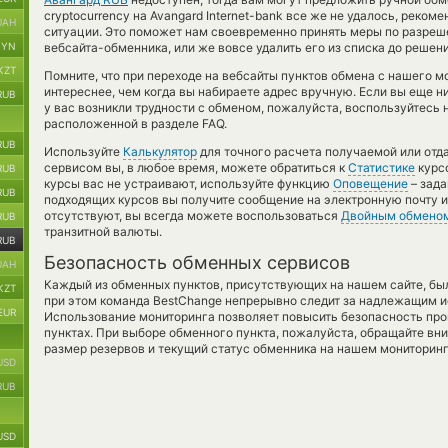
cryptocurrency на Avangard Internet-bank все же не удалось, реко
UAH
ситуации. Это поможет нам своевременно принять меры по разре
BYN
вебсайта-обменника, или же вовсе удалить его из списка до решен
KZT
Помните, что при переходе на вебсайты пунктов обмена с нашего 
интереснее, чем когда вы набираете адрес вручную. Если вы еще н
RUB
у вас возникли трудности с обменом, пожалуйста, воспользуйтесь
расположенной в разделе FAQ.
RUB
Используйте
Калькулятор
для точного расчета получаемой или отд
сервисом вы, в любое время, можете обратиться к
Статистике
курсо
RUB
курсы вас не устраивают, используйте функцию
Оповещение
– зада
RUB
подходящих курсов вы получите сообщение на электронную почту и
отсутствуют, вы всегда можете воспользоваться
Двойным обмено
RUB
транзитной валюты.
RUB
Безопасность обменных сервисов
UAH
Каждый из обменных пунктов, присутствующих на нашем сайте, бы
KZT
при этом команда BestChange непрерывно следит за надлежащим и
EUR
Использование мониторинга позволяет повысить безопасность пр
пунктах. При выборе обменного пункта, пожалуйста, обращайте вн
размер резервов и текущий статус обменника на нашем мониторинг
USD
RUB
USD