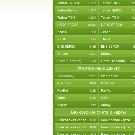
Tether TRC20
Tether TRC20
USDT
U
Tether BEP20
Tether BEP20
USDT
U
Tether TON
Tether TON
USDT
U
USDC ERC20
USDC ERC20
USDC
U
Zcash
Zcash
ZEC
TRON
TRON
TRX
BNB BEP20
BNB BEP20
BNB
Solana
Solana
SOL
Gram (Toncoin)
Gram (Toncoin)
GRAM
G
Электронные деньги
WebMoney
WebMoney
WMZ
W
ЮMoney
ЮMoney
RUB
PayPal
PayPal
USD
Volet
Volet
USD
Alipay
Alipay
CNY
Банковские счета и карты
Банковская карта
Банковская карта
USD
Банковская карта
Банковская карта
RUB
Банковская карта
Банковская карта
EUR