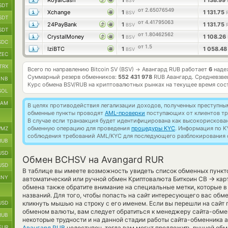
RoyalCash
1
1 138.99
BSV
SDT
от 2.65076549
Xchange
1
1 131.75
BSV
SDT
от 4.41795063
24PayBank
1
1 131.75
BSV
SDT
от 1.80462562
CrystalMoney
1
1 108.26
BSV
SDC
от 1.5
IziBTC
1
1 058.4
BSV
ZEC
TRX
Всего по направлению Bitcoin SV (BSV)
Авангард RUB работает
6
наде
→
Суммарный резерв обменников:
552 431 978
RUB Авангард.
Средневзве
BNB
Курс обмена
BSV/RUB
на криптовалютных рынках на текущее время сос
SOL
RAM
В целях противодействия легализации доходов, полученных преступны
обменные пункты проводят
AML-проверки
поступающих от клиентов тр
В случае если транзакция будет идентифицирована как высокорискова
обменную операцию для проведения
процедуры KYC
. Информация по K
MZ
соблюдения требований AML/KYC для последующего разблокирования с
RUB
USD
Обмен BCHSV на Avangard RUR
USD
В таблице вы имеете возможность увидеть список обменных пункт
CNY
→
автоматический или ручной обмен Криптовалюта Биткоин СВ
карт
обмена также обратите внимание на специальные метки, которые в
названий. Для того, чтобы попасть на сайт интересующего вас обм
USD
кликнуть мышью на строку с его именем. Если вы перешли на сайт 
обменом валюты, вам следует обратиться к менеджеру сайта-обмен
RUB
некоторые трудности и на данной стадии работы сайта-обменника
EUR
Авангард RUB
недоступен, тогда вам могут предложить ручной обме