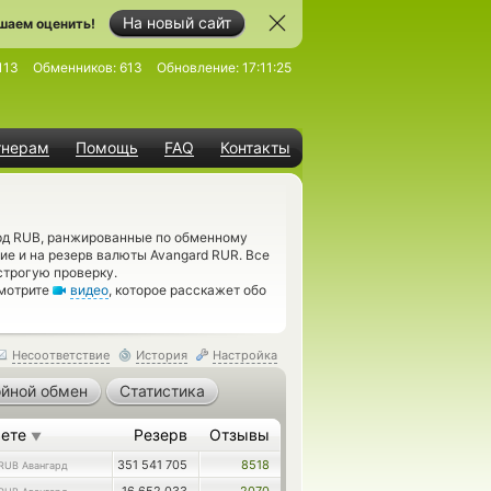
На новый сайт
шаем оценить!
113
Обменников:
613
Обновление:
17:11:25
тнерам
Помощь
FAQ
Контакты
д RUB, ранжированные по обменному
ие и на резерв валюты Avangard RUR. Все
трогую проверку.
смотрите
видео
, которое расскажет обо
Несоответствие
История
Настройка
йной обмен
Статистика
аете
Резерв
Отзывы
▼
351 541 705
8518
RUB Авангард