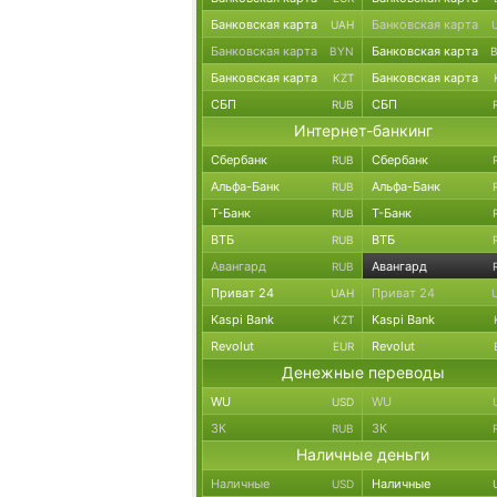
Банковская карта
Банковская карта
UAH
Банковская карта
Банковская карта
BYN
Банковская карта
Банковская карта
KZT
СБП
СБП
RUB
Интернет-банкинг
Сбербанк
Сбербанк
RUB
Альфа-Банк
Альфа-Банк
RUB
Т-Банк
Т-Банк
RUB
ВТБ
ВТБ
RUB
Авангард
Авангард
RUB
Приват 24
Приват 24
UAH
Kaspi Bank
Kaspi Bank
KZT
Revolut
Revolut
EUR
Денежные переводы
WU
WU
USD
ЗК
ЗК
RUB
Наличные деньги
Наличные
Наличные
USD