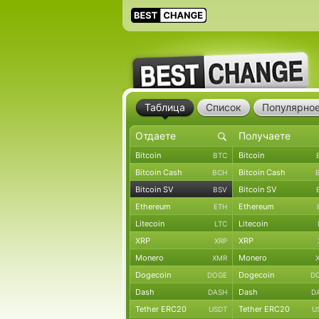
Таблица
Список
Популярно
Bitcoin
Bitcoin
BTC
Bitcoin Cash
Bitcoin Cash
BCH
Bitcoin SV
Bitcoin SV
BSV
Ethereum
Ethereum
ETH
Litecoin
Litecoin
LTC
XRP
XRP
XRP
Monero
Monero
XMR
Dogecoin
Dogecoin
DOGE
D
Dash
Dash
DASH
D
Tether ERC20
Tether ERC20
USDT
U