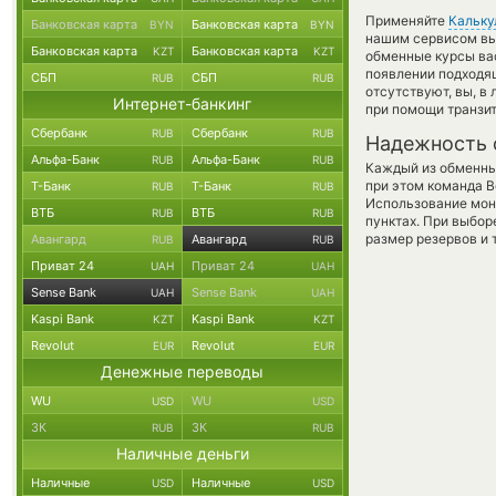
Применяйте
Кальку
Банковская карта
Банковская карта
BYN
BYN
нашим сервисом вы,
Банковская карта
Банковская карта
KZT
KZT
обменные курсы ва
появлении подходящ
СБП
СБП
RUB
RUB
отсутствуют, вы, в
Интернет-банкинг
при помощи транзи
Сбербанк
Сбербанк
RUB
RUB
Надежность 
Альфа-Банк
Альфа-Банк
RUB
RUB
Каждый из обменны
при этом команда 
Т-Банк
Т-Банк
RUB
RUB
Использование мон
ВТБ
ВТБ
RUB
RUB
пунктах. При выбор
размер резервов и 
Авангард
Авангард
RUB
RUB
Приват 24
Приват 24
UAH
UAH
Sense Bank
Sense Bank
UAH
UAH
Kaspi Bank
Kaspi Bank
KZT
KZT
Revolut
Revolut
EUR
EUR
Денежные переводы
WU
WU
USD
USD
ЗК
ЗК
RUB
RUB
Наличные деньги
Наличные
Наличные
USD
USD