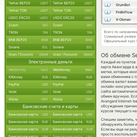
Tether BEP20
Tether BEP20
USDT
USDT
GrumBot
Tether TON
Tether TON
USDT
USDT
FinBitFlow
USDC ERC20
USDC ERC20
USDC
USDC
X-Obmen
Zcash
Zcash
ZEC
ZEC
Всего по направле
TRON
TRON
TRX
TRX
Суммарный резерв
BNB BEP20
BNB BEP20
BNB
BNB
Официальный курс
Solana
Solana
SOL
SOL
Об обмене S
Gram (Toncoin)
Gram (Toncoin)
GRAM
GRAM
Электронные деньги
Каждый из пунктов 
карта Авангарда в
WebMoney
WebMoney
WMZ
WMZ
метки, которые ино
вами обменника с п
ЮMoney
ЮMoney
RUB
RUB
обмена валют вами
PayPal
PayPal
USD
USD
онлайн-консультант
сайта автоматичес
Volet
Volet
USD
USD
обмен вручную. Есл
Alipay
Alipay
CNY
CNY
Avangard Internet-
Банковские счета и карты
обсуждение причины
курсов текущего на
Банковская карта
Банковская карта
USD
USD
Спешим заметить, 
Банковская карта
Банковская карта
RUB
RUB
обнаружить более 
Банковская карта
Банковская карта
Если вы еще ни раз
EUR
EUR
просто воспользуйт
Банковская карта
Банковская карта
UAH
UAH