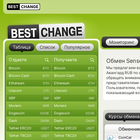
Мониторинг
Таблица
Список
Популярное
Обмен Sens
Мы предлагаем ва
Bitcoin
Bitcoin
BTC
BTC
Авангард RUB по 
Bitcoin Cash
Bitcoin Cash
BCH
BCH
обращать внимани
представителями 
Ethereum
Ethereum
ETH
ETH
Пользователям, 
Litecoin
Litecoin
LTC
LTC
показывающий во
XRP
XRP
XRP
XRP
Monero
Monero
XMR
XMR
Dogecoin
Dogecoin
DOGE
DOGE
Курсы обмена
Dash
Dash
DASH
DASH
Tether ERC20
Tether ERC20
USDT
USDT
Обменни
Tether TRC20
Tether TRC20
USDT
USDT
CoinCat