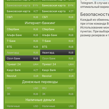
Telegram. В случае
Банковская карта
Банковская карта
BYN
BYN
оптимальный вариан
Банковская карта
Банковская карта
KZT
KZT
Безопасност
СБП
СБП
RUB
RUB
Каждый из обменны
Интернет-банкинг
при этом команда 
Использование мон
Сбербанк
Сбербанк
RUB
RUB
пунктах. При выбор
Альфа-Банк
Альфа-Банк
размер резервов и 
RUB
RUB
Т-Банк
Т-Банк
RUB
RUB
ВТБ
ВТБ
RUB
RUB
Авангард
Авангард
RUB
RUB
Ozon Банк
Ozon Банк
RUB
RUB
Приват 24
Приват 24
UAH
UAH
Kaspi Bank
Kaspi Bank
KZT
KZT
Revolut
Revolut
EUR
EUR
Денежные переводы
WU
WU
USD
USD
ЗК
ЗК
RUB
RUB
Наличные деньги
Наличные
Наличные
USD
USD