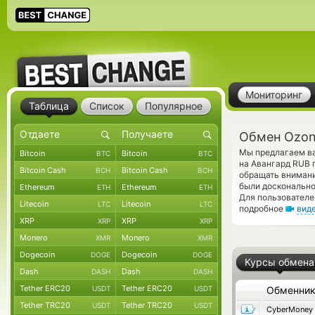
Мониторинг
Таблица
Список
Популярное
Обмен Ozon
Мы предлагаем ва
Bitcoin
Bitcoin
BTC
BTC
на Авангард RUB 
Bitcoin Cash
Bitcoin Cash
BCH
BCH
обращать внимани
были досконально
Ethereum
Ethereum
ETH
ETH
Для пользователе
Litecoin
Litecoin
LTC
LTC
подробное
вид
XRP
XRP
XRP
XRP
Monero
Monero
XMR
XMR
Dogecoin
Dogecoin
DOGE
DOGE
Курсы обмена
Dash
Dash
DASH
DASH
Tether ERC20
Tether ERC20
USDT
USDT
Обменни
Tether TRC20
Tether TRC20
USDT
USDT
CyberMoney