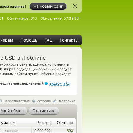
На новый сайт
шаем оценить!
01
Обменников:
616
Обновление:
07:39:33
тнерам
Помощь
FAQ
Контакты
ые USD в Люблине
можность узнать, где можно поменять
 Выбирая подходящий обменник, следует
е нашим сайтом пункты обмена проходят
представлен специальный
видео-гайд
,
Несоответствие
История
Настройка
йной обмен
Статистика
лучаете
Резерв
Отзывы
10 000 000
593
D Наличными