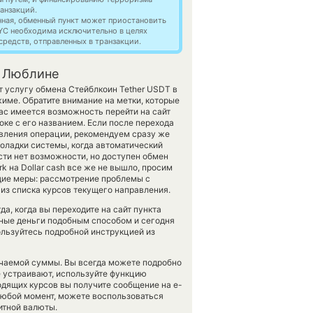
анзакций.
нная, обменный пункт может приостановить
YC необходима исключительно в целях
редств, отправленных в транзакции.
в Люблине
т услугу обмена Стейблкоин Tether USDT в
име. Обратите внимание на метки, которые
ас имеется возможность перейти на сайт
ке с его названием. Если после перехода
вления операции, рекомендуем сразу же
поладки системы, когда автоматический
ти нет возможности, но доступен обмен
rk на Dollar cash все же не вышло, просим
ие меры: рассмотрение проблемы с
из списка курсов текущего направления.
а, когда вы переходите на сайт пункта
нные деньги подобным способом и сегодня
льзуйтесь подробной инструкцией из
учаемой суммы. Вы всегда можете подробно
е устраивают, используйте функцию
одящих курсов вы получите сообщение на e-
в любой момент, можете воспользоваться
итной валюты.