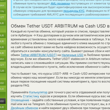
обменные пункты проводят
AML-проверки
поступающих от клиентов тр
UAH
В случае если транзакция будет идентифицирована как высокорискова
обменную операцию для проведения
процедуры KYC
. Информация по K
BYN
соблюдения требований AML/KYC для последующего разблокирования с
KZT
RUB
Обмен Tether USDT ARBITRUM на Cash USD 
Каждый из пунктов обмена, который указан в списке, предоставляе
→
сети Арбитрум
Кэш долларами в ручном или автоматическом реж
RUB
временами установлены около названий обменников в таблице. У в
RUB
любого пункта обмена с помощью единичного клика мышкой по стро
на сайт обмена валют вами не была найдена возможность осущест
RUB
обратиться к онлайн-консультанту сайта. Бывают разные сбои и не
RUB
обмен
Tether ARBITRUM (USDT)
на
Наличные USD
в Люблине провес
вручную. Если же обменять Tether USDT stablecoin in Arbitrum netwo
UAH
написать нам о сложившейся ситуации. Мы примем соответствующ
KZT
владельцами обменного пункта, либо исключение обменного сайта 
EUR
→
Часто бывает так, что курсы USDT-ARB
Cash-USD интереснее тогд
обмена через наш мониторинг. Если вы никогда не меняли электро
ваше первое посещение нашей системы мониторинга, просто воспо
USD
раздела FAQ.
RUB
Применяйте
Калькулятор
для точного расчета отдаваемой или пол
изучить
Статистику
курсов и резервов. Если обменные курсы вас н
Оповещение
– задайте собственные условия, и при появлении подх
USD
mail или же на Telegram. Если обменные пункты отсутствуют, вы, 
RUB
Двойным обменом
и найти вариант двух обменов при помощи транз