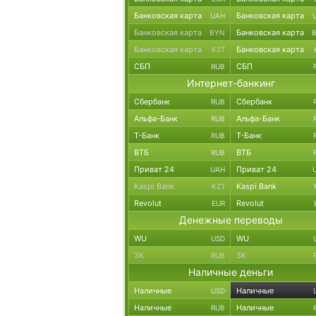
Банковская карта
Банковская карта
UAH
Банковская карта
Банковская карта
BYN
Банковская карта
Банковская карта
KZT
СБП
СБП
RUB
Интернет-банкинг
Сбербанк
Сбербанк
RUB
Альфа-Банк
Альфа-Банк
RUB
Т-Банк
Т-Банк
RUB
ВТБ
ВТБ
RUB
Приват 24
Приват 24
UAH
Kaspi Bank
Kaspi Bank
KZT
Revolut
Revolut
EUR
Денежные переводы
WU
WU
USD
ЗК
ЗК
RUB
Наличные деньги
Наличные
Наличные
USD
Наличные
Наличные
RUB