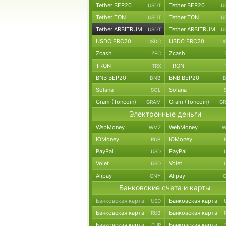
Tether BEP20
Tether BEP20
USDT
U
Tether TON
Tether TON
USDT
U
Tether ARBITRUM
Tether ARBITRUM
USDT
U
USDC ERC20
USDC ERC20
USDC
U
Zcash
Zcash
ZEC
TRON
TRON
TRX
BNB BEP20
BNB BEP20
BNB
Solana
Solana
SOL
Gram (Toncoin)
Gram (Toncoin)
GRAM
G
Электронные деньги
WebMoney
WebMoney
WMZ
W
ЮMoney
ЮMoney
RUB
PayPal
PayPal
USD
Volet
Volet
USD
Alipay
Alipay
CNY
Банковские счета и карты
Банковская карта
Банковская карта
USD
Банковская карта
Банковская карта
RUB
Банковская карта
Банковская карта
EUR