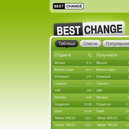
Таблица
Список
Популярно
Bitcoin
Bitcoin
BTC
Bitcoin Cash
Bitcoin Cash
BCH
Ethereum
Ethereum
ETH
Litecoin
Litecoin
LTC
XRP
XRP
XRP
Monero
Monero
XMR
Dogecoin
Dogecoin
DOGE
D
Dash
Dash
DASH
D
Tether ERC20
Tether ERC20
USDT
U
Tether TRC20
Tether TRC20
USDT
U