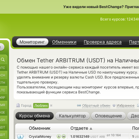
Уже видели новый BestChange? Пригла
Всего курсов:
12434
Мониторинг
Обменники
Проверка адреса
Пар
е
Обмен Tether ARBITRUM (USDT) на Наличн
С помощью нашего онлайн-сервиса каждый посетитель имеет воз
BTC
Tether ARBITRUM (USDT) на Наличные USD по наилучшему курсу.
BCH
уделять внимание и резерву валюты Cash USD. Все предложенны
тщательную проверку.
ETH
Пользователям, посещающим наш мониторинг курсов впервые, 
LTC
показывающий функции сервиса BestChange.
XRP
XMR
Город:
Люблин
Обратный обмен
Избранное
OGE
Курсы обмена
Калькулятор
Оповещение
Дво
ASH
SDT
Обменник
Отдаете
По
▲
SDT
от 10 164
CrystalMoney
1.01632149
1
USDT ARB
US