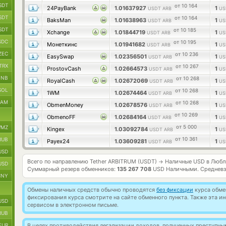
SDT
от 10 164
24PayBank
1.01637927
1
USDT ARB
US
SDT
от 10 164
BaksMan
1.01638963
1
USDT ARB
US
SDT
от 10 185
Xchange
1.01844719
1
USDT ARB
US
SDC
от 10 195
Монеткинс
1.01941682
1
USDT ARB
US
ZEC
от 10 236
EasySwap
1.02356501
1
USDT ARB
US
TRX
от 10 267
ProstovCash
1.02664573
1
USDT ARB
US
BNB
от 10 268
RoyalCash
1.02672069
1
USDT ARB
US
SOL
от 10 268
1WM
1.02674464
1
USDT ARB
US
RAM
от 10 268
ObmenMoney
1.02678576
1
USDT ARB
US
от 10 269
ObmenoFF
1.02684164
1
USDT ARB
US
от 5 000
MZ
Kingex
1.03092784
1
USDT ARB
US
от 10 361
RUB
Payex24
1.03609281
1
USDT ARB
US
USD
Всего по направлению Tether ARBITRUM (USDT)
Наличные USD в Любл
→
USD
Суммарный резерв обменников:
135 267 708
USD Наличными.
Средневз
CNY
Обмены наличных средств обычно проводятся
без фиксации
курса обмен
фиксирования курса смотрите на сайте обменного пункта. Также эта 
USD
сервисом в электронном письме.
RUB
EUR
В целях противодействия легализации доходов, полученных преступны