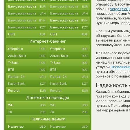
оператору. Вероятн
Банковская карта
Банковская карта
EUR
EUR
обмены
Verge (XVG)
Банковская карта
Банковская карта
произвести обмен Ve
UAH
UAH
получилось, пожал
Банковская карта
Банковская карта
BYN
BYN
нужные меры: опре
Банковская карта
Банковская карта
KZT
KZT
Спешим уведомить,
СБП
СБП
RUB
RUB
обнаружить более 
вы еще ни разу не 
Интернет-банкинг
воспользуйтесь наш
Сбербанк
Сбербанк
RUB
RUB
Для верного подсче
Альфа-Банк
Альфа-Банк
RUB
RUB
использования серв
не нашли в таблице
Т-Банк
Т-Банк
RUB
RUB
услугой
Оповещен
ВТБ
ВТБ
RUB
RUB
пункты обмена не п
обменов с помощью
Приват 24
Приват 24
UAH
UAH
Kaspi Bank
Kaspi Bank
KZT
KZT
Надежность 
Revolut
Revolut
EUR
EUR
Каждый из обменны
при этом команда 
Денежные переводы
Использование мон
WU
WU
USD
USD
пунктах. При выбор
размер резервов и 
ЗК
ЗК
RUB
RUB
Наличные деньги
Наличные
Наличные
USD
USD