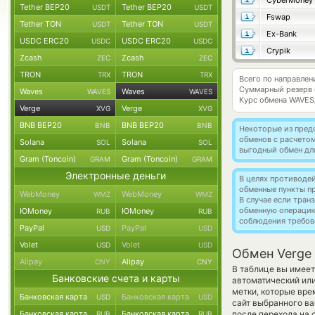
CyberMoney
Tether BEP20
Tether BEP20
USDT
USDT
Fswap
Tether TON
Tether TON
USDT
USDT
Ex-Bank
USDC ERC20
USDC ERC20
USDC
USDC
Crypik
Zcash
Zcash
ZEC
ZEC
TRON
TRON
TRX
TRX
Всего по направлен
Суммарный резерв
Waves
Waves
WAVES
WAVES
Курс обмена
WAVES
Verge
Verge
XVG
XVG
BNB BEP20
BNB BEP20
BNB
BNB
Некоторые из пред
обменов с расчето
Solana
Solana
SOL
SOL
выгодный обмен дл
Gram (Toncoin)
Gram (Toncoin)
GRAM
GRAM
Электронные деньги
В целях противоде
обменные пункты п
WebMoney
WebMoney
WMZ
WMZ
В случае если тра
обменную операци
ЮMoney
ЮMoney
RUB
RUB
соблюдения требов
PayPal
PayPal
USD
USD
Volet
Volet
USD
USD
Обмен Verge
Alipay
Alipay
CNY
CNY
В таблице вы имеет
Банковские счета и карты
автоматический ил
метки, которые вре
Банковская карта
Банковская карта
USD
USD
сайт выбранного ва
Банковская карта
Банковская карта
после перехода на 
RUB
RUB