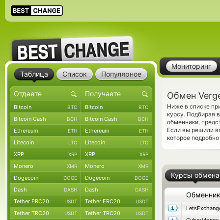
Мониторинг
Таблица
Список
Популярное
Обмен Verge
Ниже в списке пр
Bitcoin
Bitcoin
BTC
BTC
курсу. Подбирая 
Bitcoin Cash
Bitcoin Cash
BCH
BCH
обменники, предс
Если вы решили в
Ethereum
Ethereum
ETH
ETH
которое подробно
Litecoin
Litecoin
LTC
LTC
XRP
XRP
XRP
XRP
Monero
Monero
XMR
XMR
Курсы обмена
Dogecoin
Dogecoin
DOGE
DOGE
Dash
Dash
DASH
DASH
Обменни
Tether ERC20
Tether ERC20
USDT
USDT
LetsExchang
Tether TRC20
Tether TRC20
USDT
USDT