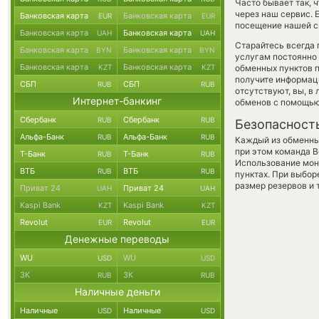
Часто бывает так, 
через наш сервис. 
Банковская карта
Банковская карта
EUR
EUR
посещение нашей си
Банковская карта
Банковская карта
UAH
UAH
Старайтесь всегда
Банковская карта
Банковская карта
BYN
BYN
услугам постоянно
Банковская карта
Банковская карта
KZT
KZT
обменных пунктов п
получите информаци
СБП
СБП
RUB
RUB
отсутствуют, вы, в
Интернет-банкинг
обменов с помощью
Сбербанк
Сбербанк
RUB
RUB
Безопасност
Альфа-Банк
Альфа-Банк
RUB
RUB
Каждый из обменны
при этом команда 
Т-Банк
Т-Банк
RUB
RUB
Использование мон
ВТБ
ВТБ
RUB
RUB
пунктах. При выбор
размер резервов и 
Приват 24
Приват 24
UAH
UAH
Kaspi Bank
Kaspi Bank
KZT
KZT
Revolut
Revolut
EUR
EUR
Денежные переводы
WU
WU
USD
USD
ЗК
ЗК
RUB
RUB
Наличные деньги
Наличные
Наличные
USD
USD