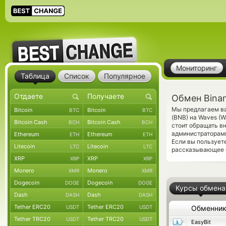
Мониторинг
Таблица
Список
Популярное
Обмен Bina
Мы предлагаем ва
Bitcoin
Bitcoin
BTC
BTC
(BNB) на Waves (
Bitcoin Cash
Bitcoin Cash
BCH
BCH
стоит обращать в
администраторами
Ethereum
Ethereum
ETH
ETH
Если вы пользует
Litecoin
Litecoin
LTC
LTC
рассказывающее о
XRP
XRP
XRP
XRP
Monero
Monero
XMR
XMR
Dogecoin
Dogecoin
DOGE
DOGE
Курсы обмена
Dash
Dash
DASH
DASH
Tether ERC20
Tether ERC20
USDT
USDT
Обменни
Tether TRC20
Tether TRC20
USDT
USDT
EasyBit