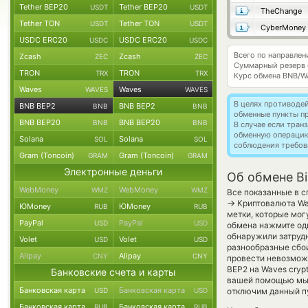
Tether BEP20
Tether BEP20
USDT
USDT
TheChange
Tether TON
Tether TON
USDT
USDT
CyberMoney
USDC ERC20
USDC ERC20
USDC
USDC
Всего по направле
Zcash
Zcash
ZEC
ZEC
Суммарный резерв
TRON
TRON
TRX
TRX
Курс обмена
BNB/W
Waves
Waves
WAVES
WAVES
В целях противоде
BNB BEP2
BNB BEP2
BNB
BNB
обменные пункты п
BNB BEP20
BNB BEP20
BNB
BNB
В случае если тра
обменную операци
Solana
Solana
SOL
SOL
соблюдения требов
Gram (Toncoin)
Gram (Toncoin)
GRAM
GRAM
Электронные деньги
Об обмене Bi
WebMoney
WebMoney
WMZ
WMZ
Все показанные в с
→
Криптовалюта Wa
ЮMoney
ЮMoney
RUB
RUB
метки, которые мог
PayPal
PayPal
USD
USD
обмена нажмите оди
обнаружили затрудн
Volet
Volet
USD
USD
разнообразные сбои
Alipay
Alipay
CNY
CNY
провести невозможн
BEP2 на Waves cryp
Банковские счета и карты
вашей помощью мы 
Банковская карта
Банковская карта
USD
USD
отключим данный п
Банковская карта
Банковская карта
RUB
RUB