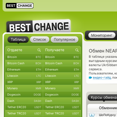
Мониторинг
Таблица
Список
Популярное
Обмен NEAR
В таблице указан
Bitcoin
Bitcoin
BTC
BTC
выгодным курсам 
Bitcoin Cash
Bitcoin Cash
BCH
BCH
валюты UkrSibban
сервиса.
Ethereum
Ethereum
ETH
ETH
Пользователям, к
Litecoin
Litecoin
LTC
LTC
видео-гайд
, п
XRP
XRP
XRP
XRP
Monero
Monero
XMR
XMR
Dogecoin
Dogecoin
DOGE
DOGE
Курсы обмена
Dash
Dash
DASH
DASH
Tether ERC20
Tether ERC20
USDT
USDT
Обменни
Tether TRC20
Tether TRC20
USDT
USDT
ШоПоКурсу