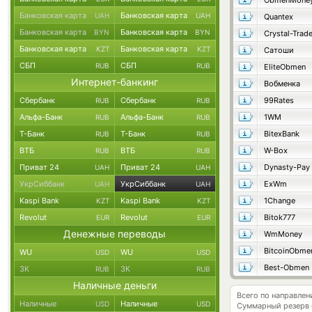
ObmenMone
Банковская карта
Банковская карта
UAH
UAH
Quantex
Банковская карта
Банковская карта
BYN
BYN
Crystal-Trad
Банковская карта
Банковская карта
KZT
KZT
Сатоши
СБП
СБП
RUB
RUB
EliteObmen
Интернет-банкинг
Вобменка
Сбербанк
Сбербанк
99Rates
RUB
RUB
Альфа-Банк
Альфа-Банк
1WM
RUB
RUB
Т-Банк
Т-Банк
BitexBank
RUB
RUB
ВТБ
ВТБ
W-Box
RUB
RUB
Приват 24
Приват 24
Dynasty-Pay
UAH
UAH
УкрСиббанк
УкрСиббанк
ExWm
UAH
UAH
Kaspi Bank
Kaspi Bank
1Change
KZT
KZT
Revolut
Revolut
Bitok777
EUR
EUR
Денежные переводы
WmMoney
BitcoinObme
WU
WU
USD
USD
Best-Obmen
ЗК
ЗК
RUB
RUB
Наличные деньги
Всего по направлен
Наличные
Наличные
USD
USD
Суммарный резерв