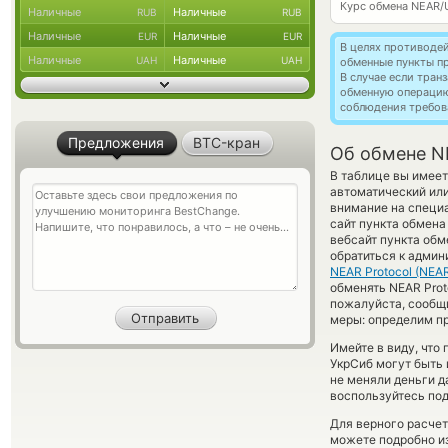
Курс обмена
NEAR/
Наличные
Наличные
RUB
RUB
Наличные
Наличные
EUR
EUR
В целях противоде
Наличные
Наличные
UAH
UAH
обменные пункты п
В случае если тра
обменную операци
соблюдения требов
Предложения
BTC-кран
Об обмене NE
В таблице вы имеет
автоматический ил
внимание на специа
сайт пункта обмена
вебсайт пункта об
обратиться к админ
NEAR Protocol (NEA
обменять NEAR Proto
пожалуйста, сообщ
меры: определим пр
Имейте в виду, что
УкрСиб могут быть 
не меняли деньги 
воспользуйтесь под
Для верного расчет
можете подробно и