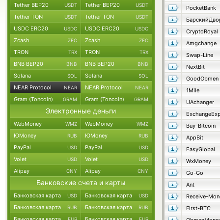
Tether BEP20
Tether BEP20
USDT
USDT
PocketBank
Tether TON
Tether TON
USDT
USDT
БарскийДво
USDC ERC20
USDC ERC20
USDC
USDC
CryptoRoyal
Zcash
Zcash
ZEC
ZEC
Amgchange
TRON
TRON
TRX
TRX
Swap-Line
BNB BEP20
BNB BEP20
BNB
BNB
NextBit
Solana
Solana
SOL
SOL
GoodObmen
NEAR Protocol
NEAR Protocol
NEAR
NEAR
1Mile
Gram (Toncoin)
Gram (Toncoin)
GRAM
GRAM
UAchanger
Электронные деньги
ExchangeExp
WebMoney
WebMoney
WMZ
WMZ
Buy-Bitcoin
ЮMoney
ЮMoney
RUB
RUB
AppBit
PayPal
PayPal
USD
USD
EasyGlobal
Volet
Volet
USD
USD
WxMoney
Alipay
Alipay
CNY
CNY
Go-Go
Банковские счета и карты
Ant
Банковская карта
Банковская карта
USD
USD
Receive-Mon
Банковская карта
Банковская карта
RUB
RUB
First-BTC
Банковская карта
Банковская карта
EUR
EUR