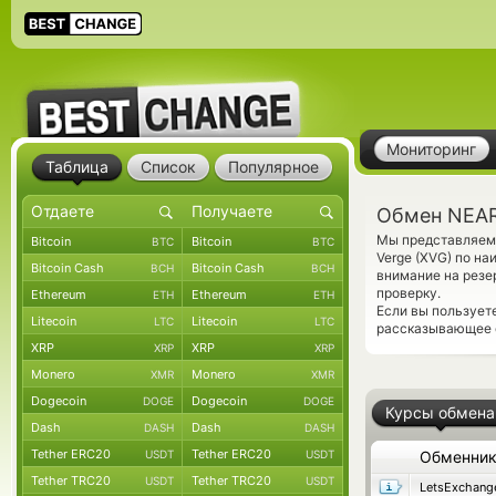
Мониторинг
Таблица
Список
Популярное
Обмен NEAR 
Мы представляем 
Bitcoin
Bitcoin
BTC
BTC
Verge (XVG) по н
Bitcoin Cash
Bitcoin Cash
BCH
BCH
внимание на резе
проверку.
Ethereum
Ethereum
ETH
ETH
Если вы пользует
Litecoin
Litecoin
LTC
LTC
рассказывающее о
XRP
XRP
XRP
XRP
Monero
Monero
XMR
XMR
Dogecoin
Dogecoin
DOGE
DOGE
Курсы обмена
Dash
Dash
DASH
DASH
Tether ERC20
Tether ERC20
USDT
USDT
Обменни
Tether TRC20
Tether TRC20
USDT
USDT
LetsExchang