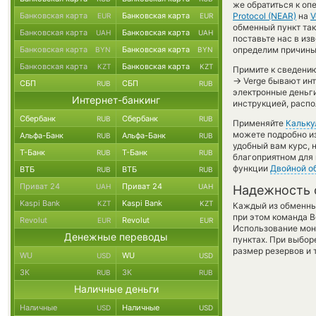
же обратиться к оп
Банковская карта
Банковская карта
Protocol (NEAR)
на
V
EUR
EUR
обменный пункт так 
Банковская карта
Банковская карта
UAH
UAH
поставьте нас в и
Банковская карта
Банковская карта
определим причины 
BYN
BYN
Банковская карта
Банковская карта
KZT
KZT
Примите к сведению
→
Verge бывают инт
СБП
СБП
RUB
RUB
электронные деньг
Интернет-банкинг
инструкцией, распо
Сбербанк
Сбербанк
RUB
RUB
Применяйте
Кальку
можете подробно и
Альфа-Банк
Альфа-Банк
RUB
RUB
удобный вам курс, 
Т-Банк
Т-Банк
RUB
RUB
благоприятном для 
функции
Двойной о
ВТБ
ВТБ
RUB
RUB
Приват 24
Приват 24
UAH
UAH
Надежность 
Kaspi Bank
Kaspi Bank
KZT
KZT
Каждый из обменны
при этом команда 
Revolut
Revolut
EUR
EUR
Использование мон
Денежные переводы
пунктах. При выбор
размер резервов и 
WU
WU
USD
USD
ЗК
ЗК
RUB
RUB
Наличные деньги
Наличные
Наличные
USD
USD