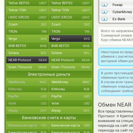
Tether BEP20
Tether BEP20
USDT
USDT
Fswap
Tether TON
Tether TON
USDT
USDT
CyberMoney
USDC ERC20
USDC ERC20
USDC
USDC
Ex-Bank
Zcash
Zcash
ZEC
ZEC
Всего по направлен
TRON
TRON
TRX
TRX
Суммарный резерв
Verge
Verge
XVG
XVG
Курс обмена
NEAR/
BNB BEP20
BNB BEP20
BNB
BNB
Некоторые из пред
Solana
Solana
SOL
SOL
обменов с расчето
NEAR Protocol
NEAR Protocol
NEAR
NEAR
выгодный обмен дл
Gram (Toncoin)
Gram (Toncoin)
GRAM
GRAM
В целях противоде
Электронные деньги
обменные пункты п
WebMoney
WebMoney
В случае если тра
WMZ
WMZ
обменную операци
ЮMoney
ЮMoney
RUB
RUB
соблюдения требов
PayPal
PayPal
USD
USD
Volet
Volet
USD
USD
Обмен NEAR P
Alipay
Alipay
CNY
CNY
Все представленны
→
Протокол
Крипто
Банковские счета и карты
внимание на специа
Банковская карта
Банковская карта
перехода на сайт о
USD
USD
перехода на сайт п
Банковская карта
Банковская карта
RUB
RUB