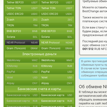
требуемые обмен
Tether BEP20
Tether BEP20
USDT
USDT
Можете оставит
Tether TON
Tether TON
USDT
USDT
BestChange авто
USDC ERC20
USDC ERC20
USDC
USDC
Также можете о
Zcash
Zcash
ZEC
ZEC
платежную систе
TRON
TRON
TRX
TRX
Если вам станут
BNB BEP20
BNB BEP20
будем рады, есл
BNB
BNB
предложенные об
Solana
Solana
SOL
SOL
Последний раз к
NEAR Protocol
NEAR Protocol
NEAR
NEAR
курс обмена сос
Gram (Toncoin)
Gram (Toncoin)
GRAM
GRAM
001 512
RUB NFC
Электронные деньги
WebMoney
WebMoney
WMZ
WMZ
В целях противоде
обменные пункты п
ЮMoney
ЮMoney
RUB
RUB
В случае если тра
PayPal
PayPal
USD
USD
обменную операци
соблюдения требов
Volet
Volet
USD
USD
Alipay
Alipay
CNY
CNY
Об обмене N
Банковские счета и карты
В таблице вы может
Банковская карта
Банковская карта
USD
USD
автоматический об
обращать внимание 
Банковская карта
Банковская карта
RUB
RUB
перейти на сайт лю
Банковская карта
Банковская карта
EUR
EUR