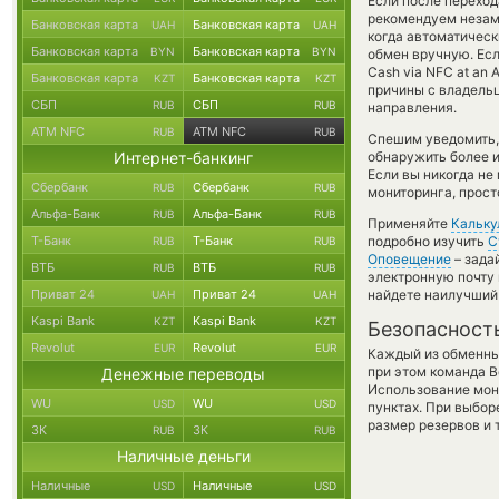
Если после переход
рекомендуем незам
Банковская карта
Банковская карта
UAH
UAH
когда автоматичес
Банковская карта
Банковская карта
BYN
BYN
обмен вручную. Есл
Cash via NFC at a
Банковская карта
Банковская карта
KZT
KZT
причины с владельц
СБП
СБП
RUB
RUB
направления.
ATM NFC
ATM NFC
RUB
RUB
Спешим уведомить,
Интернет-банкинг
обнаружить более 
Если вы никогда н
Сбербанк
Сбербанк
RUB
RUB
мониторинга, прост
Альфа-Банк
Альфа-Банк
RUB
RUB
Применяйте
Кальку
Т-Банк
Т-Банк
подробно изучить
С
RUB
RUB
Оповещение
– зада
ВТБ
ВТБ
RUB
RUB
электронную почту 
Приват 24
Приват 24
найдете наилучший 
UAH
UAH
Kaspi Bank
Kaspi Bank
KZT
KZT
Безопасност
Revolut
Revolut
EUR
EUR
Каждый из обменны
при этом команда 
Денежные переводы
Использование мон
WU
WU
USD
USD
пунктах. При выбор
размер резервов и 
ЗК
ЗК
RUB
RUB
Наличные деньги
Наличные
Наличные
USD
USD