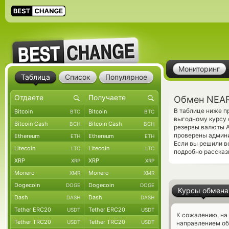
Мониторинг
Таблица
Список
Популярное
Обмен NEAR
В таблице ниже п
Bitcoin
Bitcoin
BTC
BTC
выгодному курсу 
Bitcoin Cash
Bitcoin Cash
BCH
BCH
резервы валюты A
проверены админ
Ethereum
Ethereum
ETH
ETH
Если вы решили в
Litecoin
Litecoin
LTC
LTC
подробно рассказ
XRP
XRP
XRP
XRP
Monero
Monero
XMR
XMR
Dogecoin
Dogecoin
DOGE
DOGE
Курсы обмена
Dash
Dash
DASH
DASH
Tether ERC20
Tether ERC20
USDT
USDT
К сожалению, на
Tether TRC20
Tether TRC20
USDT
USDT
направлением об