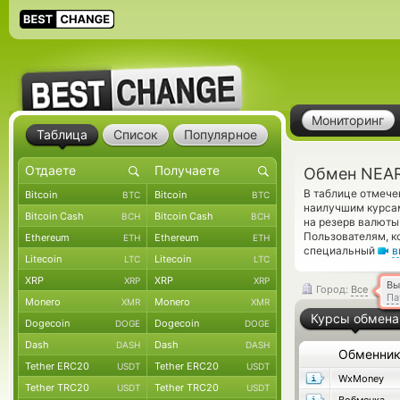
Мониторинг
Таблица
Список
Популярное
Обмен NEAR
В таблице отмече
Bitcoin
Bitcoin
BTC
BTC
наилучшим курсам
Bitcoin Cash
Bitcoin Cash
BCH
BCH
на резерв валюты
Пользователям, к
Ethereum
Ethereum
ETH
ETH
специальный
в
Litecoin
Litecoin
LTC
LTC
XRP
XRP
XRP
XRP
Вы
Город:
Все
Па
Monero
Monero
XMR
XMR
Курсы обмена
Dogecoin
Dogecoin
DOGE
DOGE
Dash
Dash
DASH
DASH
Обменни
Tether ERC20
Tether ERC20
USDT
USDT
WxMoney
Tether TRC20
Tether TRC20
USDT
USDT