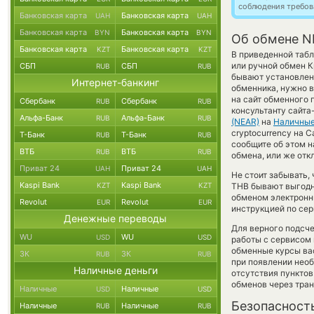
соблюдения требов
Банковская карта
Банковская карта
UAH
UAH
Банковская карта
Банковская карта
BYN
BYN
Об обмене NE
Банковская карта
Банковская карта
KZT
KZT
В приведенной табл
или ручной обмен 
СБП
СБП
RUB
RUB
бывают установлены
Интернет-банкинг
обменника, нужно в
на сайт обменного 
Сбербанк
Сбербанк
RUB
RUB
консультанту сайта
Альфа-Банк
Альфа-Банк
RUB
RUB
(NEAR)
на
Наличны
cryptocurrency на 
Т-Банк
Т-Банк
RUB
RUB
сообщите об этом 
ВТБ
ВТБ
RUB
RUB
обмена, или же отк
Приват 24
Приват 24
UAH
UAH
Не стоит забывать,
Kaspi Bank
Kaspi Bank
KZT
KZT
THB бывают выгодне
обменом электронны
Revolut
Revolut
EUR
EUR
инструкцией по сер
Денежные переводы
Для верного подсче
WU
WU
USD
USD
работы с сервисом 
обменные курсы ва
ЗК
ЗК
RUB
RUB
при появлении необ
Наличные деньги
отсутствия пункто
обменов через тра
Наличные
Наличные
USD
USD
Безопасност
Наличные
Наличные
RUB
RUB