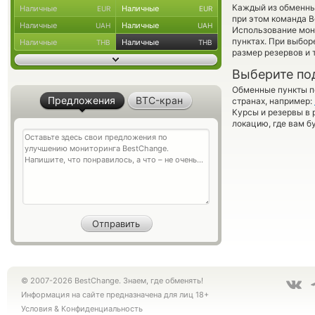
Каждый из обменны
Наличные
Наличные
EUR
EUR
при этом команда 
Наличные
Наличные
UAH
UAH
Использование мон
пунктах. При выбор
Наличные
Наличные
THB
THB
размер резервов и 
Выберите по
Обменные пункты по
Предложения
BTC-кран
странах, например:
Курсы и резервы в 
локацию, где вам б
© 2007-2026 BestChange. Знаем, где обменять!
Информация на сайте предназначена для лиц 18+
Условия
&
Конфиденциальность