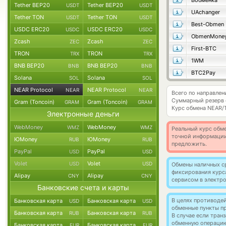
Вобменка
Tether BEP20
Tether BEP20
USDT
USDT
UAchanger
Tether TON
Tether TON
USDT
USDT
Best-Obmen
USDC ERC20
USDC ERC20
USDC
USDC
ObmenMone
Zcash
Zcash
ZEC
ZEC
First-BTC
TRON
TRON
TRX
TRX
1WM
BNB BEP20
BNB BEP20
BNB
BNB
BTC2Pay
Solana
Solana
SOL
SOL
NEAR Protocol
NEAR Protocol
NEAR
NEAR
Всего по направлен
Суммарный резерв
Gram (Toncoin)
Gram (Toncoin)
GRAM
GRAM
Курс обмена
NEAR/
Электронные деньги
WebMoney
WebMoney
WMZ
WMZ
Реальный курс обме
точной информации
ЮMoney
ЮMoney
RUB
RUB
предложить.
PayPal
PayPal
USD
USD
Volet
Volet
USD
USD
Обмены наличных с
фиксирования курс
Alipay
Alipay
CNY
CNY
сервисом в электр
Банковские счета и карты
В целях противоде
Банковская карта
Банковская карта
USD
USD
обменные пункты п
Банковская карта
Банковская карта
RUB
RUB
В случае если тра
обменную операци
Банковская карта
Банковская карта
EUR
EUR