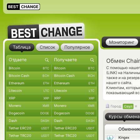
Мониторинг
Таблица
Список
Популярное
Обмен Chain
С помощью нашего
Bitcoin
Bitcoin
BTC
BTC
(LINK) на Наличн
Bitcoin Cash
Bitcoin Cash
BCH
BCH
также и на резер
нашего сайта.
Ethereum
Ethereum
ETH
ETH
Клиентам, которы
Litecoin
Litecoin
LTC
LTC
показывающий все
XRP
XRP
XRP
XRP
Monero
Monero
XMR
XMR
Город:
Сеул
Dogecoin
Dogecoin
DOGE
DOGE
Курсы обмена
Dash
Dash
DASH
DASH
Tether ERC20
Tether ERC20
USDT
USDT
Обменни
Tether TRC20
Tether TRC20
USDT
USDT
Kingex