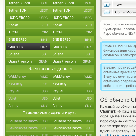
Tether BEP20
Tether BEP20
USDT
USDT
1WM
Tether TON
Tether TON
USDT
USDT
ObmenMone
USDC ERC20
USDC ERC20
USDC
USDC
Всего по направлени
Zcash
Zcash
ZEC
ZEC
Суммарный резерв
TRON
TRON
TRX
TRX
Курс обмена
LINK/
BNB BEP20
BNB BEP20
BNB
BNB
Обмены наличных с
Chainlink
Chainlink
LINK
LINK
фиксирования курс
Solana
Solana
SOL
SOL
сервисом в электр
Gram (Toncoin)
Gram (Toncoin)
GRAM
GRAM
В целях противоде
Электронные деньги
обменные пункты п
WebMoney
WebMoney
В случае если тра
WMZ
WMZ
обменную операци
ЮMoney
ЮMoney
RUB
RUB
соблюдения требов
PayPal
PayPal
USD
USD
Volet
Volet
USD
USD
Об обмене Ch
Alipay
Alipay
CNY
CNY
Каждый из обменник
→
Chainlink
Кэш в ю
Банковские счета и карты
обращайте также вн
Банковская карта
Банковская карта
перехода на сайт о
USD
USD
после перехода на 
Банковская карта
Банковская карта
RUB
RUB
администратору. Ин
Банковская карта
Банковская карта
(LINK)
на
Наличные
EUR
EUR