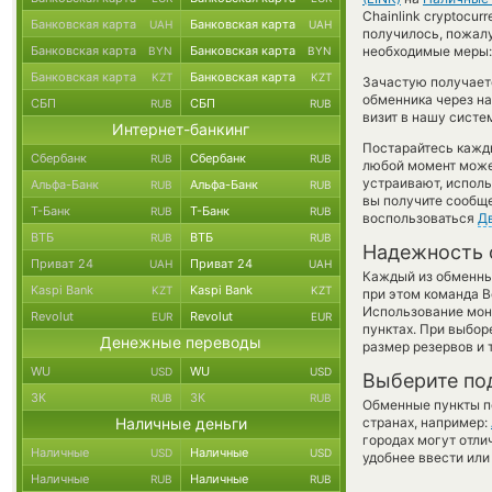
Chainlink cryptocur
Банковская карта
Банковская карта
UAH
UAH
получилось, пожал
Банковская карта
Банковская карта
необходимые меры: 
BYN
BYN
Банковская карта
Банковская карта
KZT
KZT
Зачастую получаетс
обменника через на
СБП
СБП
RUB
RUB
визит в нашу систе
Интернет-банкинг
Постарайтесь кажд
Сбербанк
Сбербанк
RUB
RUB
любой момент може
устраивают, испол
Альфа-Банк
Альфа-Банк
RUB
RUB
вы получите сообще
Т-Банк
Т-Банк
RUB
RUB
воспользоваться
Д
ВТБ
ВТБ
RUB
RUB
Надежность 
Приват 24
Приват 24
UAH
UAH
Каждый из обменны
Kaspi Bank
Kaspi Bank
KZT
KZT
при этом команда 
Использование мон
Revolut
Revolut
EUR
EUR
пунктах. При выбор
Денежные переводы
размер резервов и 
WU
WU
USD
USD
Выберите по
ЗК
ЗК
RUB
RUB
Обменные пункты по
Наличные деньги
странах, например:
городах могут отли
Наличные
Наличные
USD
USD
удобнее ввести или
Наличные
Наличные
RUB
RUB