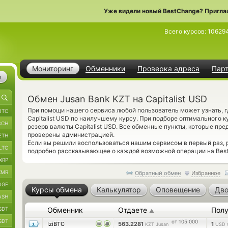
Уже видели новый BestChange? Пригла
Всего курсов:
10629
Мониторинг
Обменники
Проверка адреса
Пар
е
Обмен Jusan Bank KZT на Capitalist USD
При помощи нашего сервиса любой пользователь может узнать, 
BTC
Capitalist USD по наилучшему курсу. При подборе оптимального к
BCH
резерв валюты Capitalist USD. Все обменные пункты, которые пре
проверены администрацией.
ETH
Если вы решили воспользоваться нашим сервисом в первый раз,
LTC
подробно рассказывающее о каждой возможной операции на Bes
XRP
XMR
Обратный обмен
Избранное
OGE
Курсы обмена
Калькулятор
Оповещение
Дво
ASH
SDT
Обменник
Отдаете
Полу
▲
SDT
от 105 000
IziBTC
563.2281
1
KZT Jusan
USD C