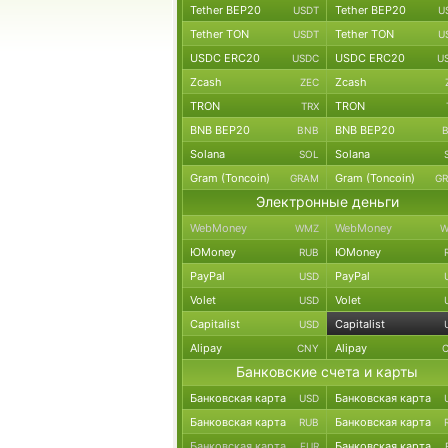
Tether BEP20
Tether BEP20
USDT
U
Tether TON
Tether TON
USDT
U
USDC ERC20
USDC ERC20
USDC
U
Zcash
Zcash
ZEC
TRON
TRON
TRX
BNB BEP20
BNB BEP20
BNB
Solana
Solana
SOL
Gram (Toncoin)
Gram (Toncoin)
GRAM
G
Электронные деньги
WebMoney
WebMoney
WMZ
W
ЮMoney
ЮMoney
RUB
PayPal
PayPal
USD
Volet
Volet
USD
Capitalist
Capitalist
USD
Alipay
Alipay
CNY
Банковские счета и карты
Банковская карта
Банковская карта
USD
Банковская карта
Банковская карта
RUB
Банковская карта
Банковская карта
EUR