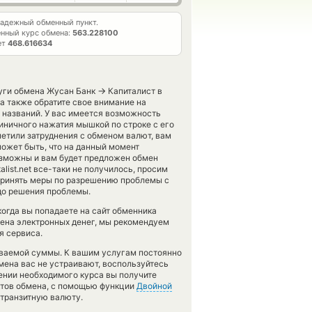
адежный обменный пункт.
нный курс обмена:
563.228100
ет
468.616634
→
луги обмена Жусан Банк
Капиталист в
а также обратите свое внимание на
х названий. У вас имеется возможность
иничного нажатия мышкой по строке с его
метили затруднения с обменом валют, вам
может быть, что на данный момент
зможны и вам будет предложен обмен
alist.net все-таки не получилось, просим
 принять меры по разрешению проблемы с
 до решения проблемы.
 когда вы попадаете на сайт обменника
мена электронных денег, мы рекомендуем
я сервиса.
аваемой суммы. К вашим услугам постоянно
бмена вас не устраивают, воспользуйтесь
лении необходимого курса вы получите
нктов обмена, с помощью функции
Двойной
 транзитную валюту.