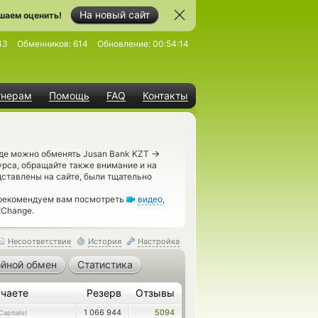
На новый сайт
шаем оценить!
43
Обменников:
614
Обновление:
00:54:14
тнерам
Помощь
FAQ
Контакты
→
где можно обменять Jusan Bank KZT
урса, обращайте также внимание и на
дставлены на сайте, были тщательно
 рекомендуем вам посмотреть
видео
,
tChange.
Несоответствие
История
Настройка
йной обмен
Статистика
чаете
Резерв
Отзывы
1 066 944
5094
apitalist