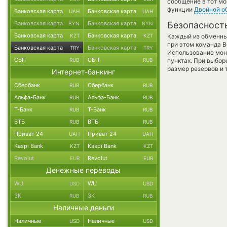
сообщение в тот мо
функции
Двойной о
Банковская карта
Банковская карта
UAH
UAH
Банковская карта
Банковская карта
Безопасност
BYN
BYN
Банковская карта
Банковская карта
KZT
KZT
Каждый из обменны
при этом команда 
Банковская карта
Банковская карта
TRY
TRY
Использование мон
СБП
СБП
RUB
RUB
пунктах. При выбор
размер резервов и 
Интернет-банкинг
Сбербанк
Сбербанк
RUB
RUB
Альфа-Банк
Альфа-Банк
RUB
RUB
Т-Банк
Т-Банк
RUB
RUB
ВТБ
ВТБ
RUB
RUB
Приват 24
Приват 24
UAH
UAH
Kaspi Bank
Kaspi Bank
KZT
KZT
Revolut
Revolut
EUR
EUR
Денежные переводы
WU
WU
USD
USD
ЗК
ЗК
RUB
RUB
Наличные деньги
Наличные
Наличные
USD
USD