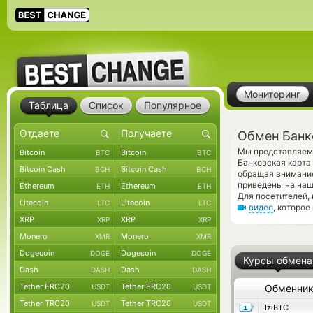
Мониторинг
Таблица
Список
Популярное
Обмен Банко
Мы представляем 
Bitcoin
Bitcoin
BTC
BTC
Банковская карта 
Bitcoin Cash
Bitcoin Cash
BCH
BCH
обращая внимание
приведены на наш
Ethereum
Ethereum
ETH
ETH
Для посетителей,
Litecoin
Litecoin
LTC
LTC
видео
, которо
XRP
XRP
XRP
XRP
Monero
Monero
XMR
XMR
Dogecoin
Dogecoin
DOGE
DOGE
Курсы обмена
Dash
Dash
DASH
DASH
Tether ERC20
Tether ERC20
USDT
USDT
Обменни
Tether TRC20
Tether TRC20
USDT
USDT
IziBTC