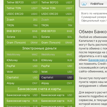
Tether BEP20
Tether BEP20
USDT
USDT
FinBitFlow
Tether TON
Tether TON
USDT
USDT
Всего по направле
USDC ERC20
USDC ERC20
USDC
USDC
Суммарный резерв
Zcash
Zcash
ZEC
ZEC
Официальный курс
TRON
TRON
TRX
TRX
Обмен Банков
BNB BEP20
BNB BEP20
BNB
BNB
Solana
Solana
Любой из обменнико
SOL
SOL
Капиталист в ручно
Gram (Toncoin)
Gram (Toncoin)
GRAM
GRAM
могут быть распол
Электронные деньги
пункта обмена с по
после перехода на
WebMoney
WebMoney
WMZ
WMZ
обратитесь к его а
обмен
Банковская 
ЮMoney
ЮMoney
RUB
RUB
же поменять Credit 
PayPal
PayPal
USD
USD
сложившейся ситуа
сайта-обменника, и
Volet
Volet
USD
USD
Capitalist
Capitalist
USD
USD
Зачастую получаетс
пункта через наш м
Alipay
Alipay
CNY
CNY
затруднения с обме
Банковские счета и карты
Для верного расчет
Банковская карта
Банковская карта
USD
USD
можете подробно и
сервисом, в текущ
Банковская карта
Банковская карта
RUB
RUB
которой можно зада
Банковская карта
Банковская карта
EUR
EUR