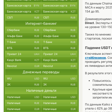
По данным Chainal
Банковская карта
Банковская карта
BYN
BYN
MiCA к марту 202
154 до 95.
Банковская карта
Банковская карта
KZT
KZT
СБП
СБП
RUB
RUB
Доминирующими и
Direct
. Эксперты 
Интернет-банкинг
на уровне 130–150
Сбербанк
Сбербанк
RUB
RUB
Также по мнению 
Альфа-Банк
Альфа-Банк
RUB
RUB
стартапов, поско
Т-Банк
Т-Банк
RUB
RUB
Падение USDT 
ВТБ
ВТБ
RUB
RUB
Ключевым аспекто
Приват 24
Приват 24
UAH
UAH
стейблкоинов
. С
Kaspi Bank
Kaspi Bank
KZT
KZT
проводить регуля
из ликвидных акти
Revolut
Revolut
EUR
EUR
Денежные переводы
В результате это
WU
WU
USD
USD
Повысилось 
ЗК
ЗК
сомнительны
RUB
RUB
Крупные кри
Наличные деньги
несоответст
Наличные
Наличные
USD
USD
запретили им
Наличные
Наличные
RUB
RUB
По данным Kaiko 
упала с 62% до 3
Наличные
Наличные
EUR
EUR