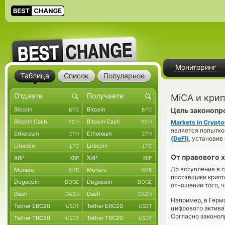
Мониторинг
Таблица
Список
Популярное
MiCA и крип
Bitcoin
Bitcoin
Цель законопр
BTC
BTC
Bitcoin Cash
Bitcoin Cash
BCH
BCH
Markets in Crypt
является попытко
Ethereum
Ethereum
ETH
ETH
(DeFi)
, установив
Litecoin
Litecoin
LTC
LTC
От правового х
XRP
XRP
XRP
XRP
До вступления в 
Monero
Monero
XMR
XMR
поставщики крипт
Dogecoin
Dogecoin
DOGE
DOGE
отношении того, 
Dash
Dash
DASH
DASH
Например, в Гер
Tether ERC20
Tether ERC20
USDT
USDT
цифрового актива
Согласно законоп
Tether TRC20
Tether TRC20
USDT
USDT