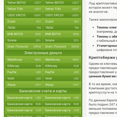
Tether BEP20
Tether BEP20
USDT
USDT
Под криптоактиво
которое может пе
Tether TON
Tether TON
USDT
USDT
ее аналогов.
USDC ERC20
USDC ERC20
USDC
USDC
Также законопрое
Zcash
Zcash
ZEC
ZEC
Токены элек
TRON
TRON
TRX
TRX
(например, д
BNB BEP20
BNB BEP20
BNB
BNB
Токены с об
Solana
Solana
SOL
SOL
стабильный к
Утилитарные
Gram (Toncoin)
Gram (Toncoin)
GRAM
GRAM
цифровые пл
Электронные деньги
Криптобиржи у
WebMoney
WebMoney
WMZ
WMZ
Одним из ключевы
ЮMoney
ЮMoney
RUB
RUB
предоставляющих 
предоставления у
PayPal
PayPal
USD
USD
ценным бумагам 
Volet
Volet
USD
USD
В то же время, н
Alipay
Alipay
CNY
CNY
Компании достато
Банковские счета и карты
криптоуслуги на 
Банковская карта
Банковская карта
USD
USD
По данным Европе
Банковская карта
Банковская карта
RUB
RUB
было подано 247 
меньше половины)
Банковская карта
Банковская карта
EUR
EUR
предоставлении л
Банковская карта
Банковская карта
UAH
UAH