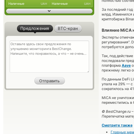
полностью соответ
Наличные
Наличные
UAH
UAH
За последний год 
млрд. Изменился 
криптобиржа Bina
Предложения
BTC-кран
Влияние MiCA 
Эксперты отмечаю
регулирования". 
потребуется допо
Так, под действи
последовали пред
платформа
Aave
о
прежнему легко о
По данным DeFi Ll
упала на 29% — с 
сократилось на 4
MiCA не уничтожи
переместились в 
© BestChange.ru 
Перепечатка мате
Смотрите также
Главные мемк