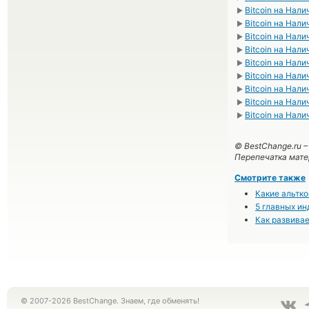
Bitcoin на Нал
►
Bitcoin на Нал
►
Bitcoin на Нали
►
Bitcoin на Нал
►
Bitcoin на Нал
►
Bitcoin на Нал
►
Bitcoin на Нал
►
Bitcoin на Нал
►
Bitcoin на Нал
►
© BestChange.ru 
Перепечатка мате
Смотрите также
Какие альтко
5 главных ин
Как развивае
© 2007-2026 BestChange. Знаем, где обменять!