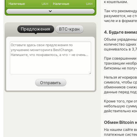
к кошелькам.
Наличные
Наличные
UAH
UAH
Так что рекоменд
разумеется, не ст
числе и в формат
Предложения
BTC-кран
4. Будьте вни
Объем украденных
количество одних 
оценивалось в 3,
При совершеннии 
транзакции необр
биткоины не получ
Нельзя игнориров
символа, чтобы с
обменников снижае
данные перед под
Кроме того, при 
небольшую сумму.
действительно ко
Обмен Bitcoin 
На нашем сайте в
платежные систе