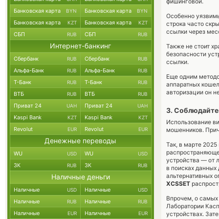
фишинговой.
Банковская карта
Банковская карта
BYN
BYN
Особенно уязвимы
Банковская карта
Банковская карта
KZT
KZT
строка часто скр
ссылки через мес
СБП
СБП
RUB
RUB
Интернет-банкинг
Также не стоит хр
безопасности уст
Сбербанк
Сбербанк
RUB
RUB
ссылки.
Альфа-Банк
Альфа-Банк
RUB
RUB
Еще одним методо
Т-Банк
Т-Банк
RUB
RUB
аппаратных кошел
авторизации он н
ВТБ
ВТБ
RUB
RUB
Приват 24
Приват 24
UAH
UAH
3. Соблюдайте
Kaspi Bank
Kaspi Bank
KZT
KZT
Использование ви
Revolut
Revolut
EUR
EUR
мошенников. Прич
Денежные переводы
Так, в марте 2025
распространяющег
WU
WU
USD
USD
устройства — от 
ЗК
ЗК
RUB
RUB
в поисках данных
альтернативных о
Наличные деньги
XCSSET
распрост
Наличные
Наличные
USD
USD
Впрочем, о самых
Наличные
Наличные
RUB
RUB
Лаборатории Касп
Наличные
Наличные
EUR
EUR
устройствах. Зат