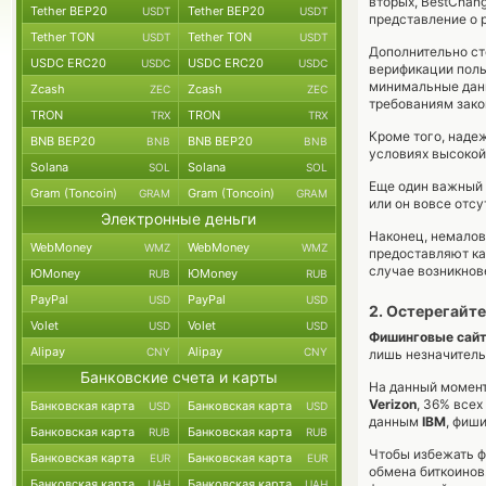
вторых, BestChan
Tether BEP20
Tether BEP20
USDT
USDT
представление о 
Tether TON
Tether TON
USDT
USDT
Дополнительно ст
USDC ERC20
USDC ERC20
USDC
USDC
верификации поль
минимальные данн
Zcash
Zcash
ZEC
ZEC
требованиям зако
TRON
TRON
TRX
TRX
Кроме того, наде
BNB BEP20
BNB BEP20
BNB
BNB
условиях высокой
Solana
Solana
SOL
SOL
Еще один важный 
Gram (Toncoin)
Gram (Toncoin)
GRAM
GRAM
или он вовсе отсу
Электронные деньги
Наконец, немалов
WebMoney
WebMoney
WMZ
WMZ
предоставляют ка
случае возникнов
ЮMoney
ЮMoney
RUB
RUB
PayPal
PayPal
USD
USD
2. Остерегайт
Volet
Volet
USD
USD
Фишинговые сай
Alipay
Alipay
CNY
CNY
лишь незначитель
Банковские счета и карты
На данный момент
Verizon
, 36% всех
Банковская карта
Банковская карта
USD
USD
данным
IBM
, фиш
Банковская карта
Банковская карта
RUB
RUB
Чтобы избежать ф
Банковская карта
Банковская карта
EUR
EUR
обмена биткоинов
Банковская карта
Банковская карта
UAH
UAH