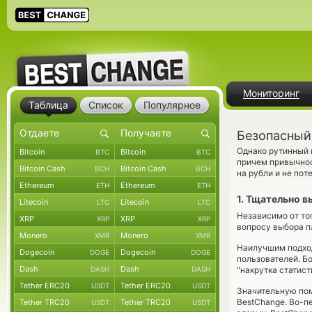
Мониторинг
Таблица
Список
Популярное
Безопасный
Однако рутинный
Bitcoin
Bitcoin
BTC
BTC
причем привычнос
Bitcoin Cash
Bitcoin Cash
BCH
BCH
на рубли и не по
Ethereum
Ethereum
ETH
ETH
1. Тщательно 
Litecoin
Litecoin
LTC
LTC
Независимо от то
XRP
XRP
XRP
XRP
вопросу выбора п
Monero
Monero
XMR
XMR
Наилучшим подход
Dogecoin
Dogecoin
DOGE
DOGE
пользователей. Б
Dash
Dash
DASH
DASH
"накрутка статист
Tether ERC20
Tether ERC20
USDT
USDT
Значительную по
BestChange. Во-п
Tether TRC20
Tether TRC20
USDT
USDT