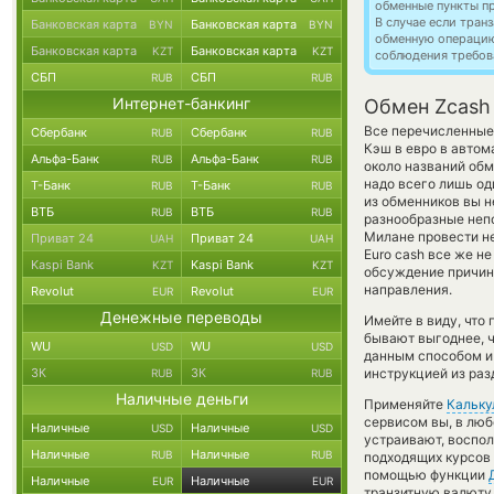
обменные пункты п
В случае если тра
Банковская карта
Банковская карта
BYN
BYN
обменную операци
Банковская карта
Банковская карта
KZT
KZT
соблюдения требов
СБП
СБП
RUB
RUB
Интернет-банкинг
Обмен Zcash
Все перечисленные
Сбербанк
Сбербанк
RUB
RUB
Кэш в евро в автом
Альфа-Банк
Альфа-Банк
RUB
RUB
около названий обм
надо всего лишь од
Т-Банк
Т-Банк
RUB
RUB
из обменников вы н
ВТБ
ВТБ
RUB
RUB
разнообразные непо
Милане провести не
Приват 24
Приват 24
UAH
UAH
Euro cash все же н
Kaspi Bank
Kaspi Bank
KZT
KZT
обсуждение причины
направления.
Revolut
Revolut
EUR
EUR
Денежные переводы
Имейте в виду, что
бывают выгоднее, ч
WU
WU
USD
USD
данным способом и 
ЗК
ЗК
инструкцией из раз
RUB
RUB
Наличные деньги
Применяйте
Кальку
сервисом вы, в люб
Наличные
Наличные
USD
USD
устраивают, воспо
Наличные
Наличные
RUB
RUB
подходящих курсов 
помощью функции
Наличные
Наличные
EUR
EUR
транзитную валюту