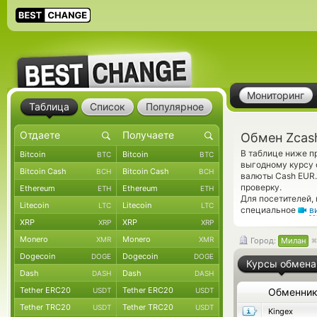
Мониторинг
Таблица
Список
Популярное
Обмен Zcas
В таблице ниже п
Bitcoin
Bitcoin
BTC
BTC
выгодному курсу 
Bitcoin Cash
Bitcoin Cash
BCH
BCH
валюты Cash EUR.
проверку.
Ethereum
Ethereum
ETH
ETH
Для посетителей,
Litecoin
Litecoin
LTC
LTC
специальное
в
XRP
XRP
XRP
XRP
Monero
Monero
XMR
XMR
Город:
Милан
Dogecoin
Dogecoin
DOGE
DOGE
Курсы обмена
Dash
Dash
DASH
DASH
Tether ERC20
Tether ERC20
USDT
USDT
Обменни
Tether TRC20
Tether TRC20
USDT
USDT
Kingex