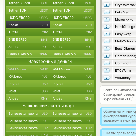
Tether BEP20
Tether BEP20
USDT
USDT
CryptoVortex
Tether TON
Tether TON
USDT
USDT
BaksMan
USDC ERC20
USDC ERC20
USDC
USDC
Монеткинс
Zcash
Zcash
ZEC
ZEC
NordChange
TRON
TRON
TRX
TRX
EasySwap
BNB BEP20
BNB BEP20
BNB
BNB
MultiXchang
Solana
Solana
SOL
SOL
Best-Obmen
Gram (Toncoin)
Gram (Toncoin)
GRAM
GRAM
ObmenMone
Электронные деньги
ObmenoFF
WebMoney
WebMoney
WMZ
WMZ
BTCWorm
ЮMoney
ЮMoney
RUB
RUB
WxMoney
PayPal
PayPal
USD
USD
Всего по направлен
Volet
Volet
USD
USD
Суммарный резерв
Alipay
Alipay
CNY
CNY
Курс обмена
ZEC/E
Банковские счета и карты
Обмены наличных с
Банковская карта
Банковская карта
USD
USD
фиксирования курс
сервисом в электр
Банковская карта
Банковская карта
RUB
RUB
Банковская карта
Банковская карта
EUR
EUR
В целях противоде
Банковская карта
Банковская карта
UAH
UAH