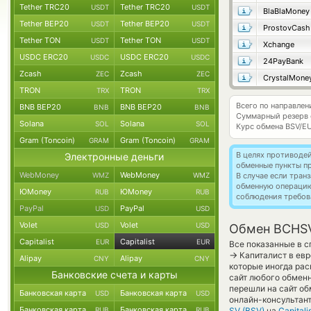
Tether TRC20
Tether TRC20
USDT
USDT
BlaBlaMoney
Tether BEP20
Tether BEP20
USDT
USDT
ProstovCash
Tether TON
Tether TON
USDT
USDT
Xchange
USDC ERC20
USDC ERC20
USDC
USDC
24PayBank
Zcash
Zcash
ZEC
ZEC
CrystalMone
TRON
TRON
TRX
TRX
Всего по направлен
BNB BEP20
BNB BEP20
BNB
BNB
Суммарный резерв
Solana
Solana
SOL
SOL
Курс обмена
BSV/E
Gram (Toncoin)
Gram (Toncoin)
GRAM
GRAM
В целях противоде
Электронные деньги
обменные пункты п
WebMoney
WebMoney
WMZ
WMZ
В случае если тра
обменную операци
ЮMoney
ЮMoney
RUB
RUB
соблюдения требов
PayPal
PayPal
USD
USD
Volet
Volet
USD
USD
Обмен BCHSV 
Capitalist
Capitalist
EUR
EUR
Все показанные в с
→
Капиталист в евр
Alipay
Alipay
CNY
CNY
которые иногда рас
Банковские счета и карты
сайт любого обменн
перешли на сайт об
Банковская карта
Банковская карта
USD
USD
онлайн-консультант
Банковская карта
Банковская карта
RUB
RUB
SV (BSV)
на
Capitali