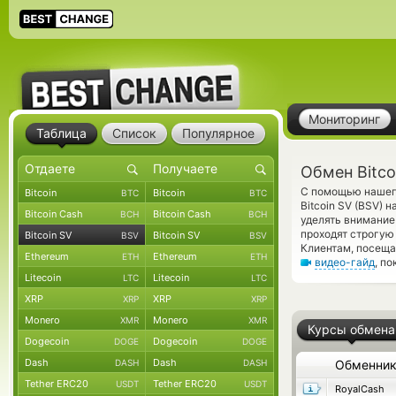
Мониторинг
Таблица
Список
Популярное
Обмен Bitcoi
С помощью нашего
Bitcoin
Bitcoin
BTC
BTC
Bitcoin SV (BSV) 
Bitcoin Cash
Bitcoin Cash
BCH
BCH
уделять внимание
проходят строгую
Bitcoin SV
Bitcoin SV
BSV
BSV
Клиентам, посещ
Ethereum
Ethereum
ETH
ETH
видео-гайд
, п
Litecoin
Litecoin
LTC
LTC
XRP
XRP
XRP
XRP
Monero
Monero
XMR
XMR
Курсы обмена
Dogecoin
Dogecoin
DOGE
DOGE
Dash
Dash
DASH
DASH
Обменни
Tether ERC20
Tether ERC20
USDT
USDT
RoyalCash