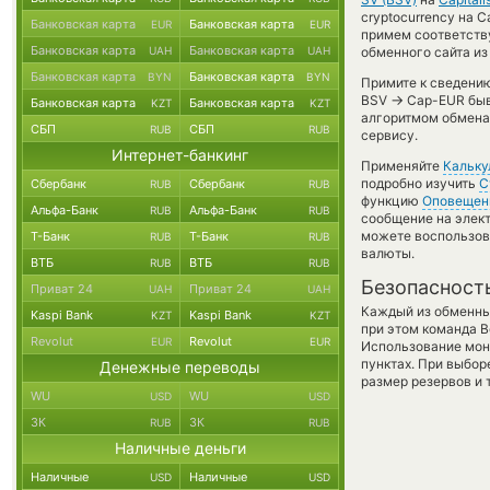
cryptocurrency на 
Банковская карта
Банковская карта
EUR
EUR
примем соответств
Банковская карта
Банковская карта
UAH
UAH
обменного сайта из
Банковская карта
Банковская карта
BYN
BYN
Примите к сведению
→
BSV
Cap-EUR быва
Банковская карта
Банковская карта
KZT
KZT
алгоритмом обмена 
СБП
СБП
RUB
RUB
сервису.
Интернет-банкинг
Применяйте
Кальку
подробно изучить
С
Сбербанк
Сбербанк
RUB
RUB
функцию
Оповещен
Альфа-Банк
Альфа-Банк
RUB
RUB
сообщение на элект
можете воспользо
Т-Банк
Т-Банк
RUB
RUB
валюты.
ВТБ
ВТБ
RUB
RUB
Безопасност
Приват 24
Приват 24
UAH
UAH
Каждый из обменны
Kaspi Bank
Kaspi Bank
KZT
KZT
при этом команда 
Revolut
Revolut
EUR
EUR
Использование мон
пунктах. При выбор
Денежные переводы
размер резервов и 
WU
WU
USD
USD
ЗК
ЗК
RUB
RUB
Наличные деньги
Наличные
Наличные
USD
USD