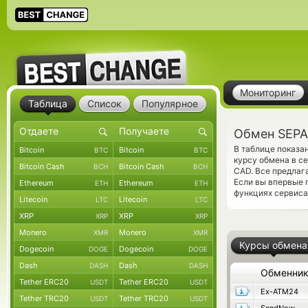
Мониторинг
Таблица
Список
Популярное
Обмен SEPA
В таблице показа
Bitcoin
Bitcoin
BTC
BTC
курсу обмена в се
Bitcoin Cash
Bitcoin Cash
BCH
BCH
CAD. Все предлаг
Если вы впервые 
Ethereum
Ethereum
ETH
ETH
функциях сервиса
Litecoin
Litecoin
LTC
LTC
XRP
XRP
XRP
XRP
Monero
Monero
XMR
XMR
Курсы обмена
Dogecoin
Dogecoin
DOGE
DOGE
Dash
Dash
DASH
DASH
Обменни
Tether ERC20
Tether ERC20
USDT
USDT
Ex-ATM24
Tether TRC20
Tether TRC20
USDT
USDT