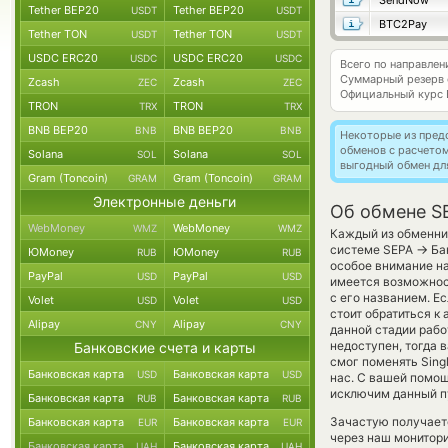
SendNow
Tether BEP20
Tether BEP20
USDT
USDT
BTC2Pay
Tether TON
Tether TON
USDT
USDT
USDC ERC20
USDC ERC20
USDC
USDC
Всего по направле
Суммарный резерв
Zcash
Zcash
ZEC
ZEC
Официальный курс
TRON
TRON
TRX
TRX
BNB BEP20
BNB BEP20
BNB
BNB
Некоторые из пред
обменов с расчето
Solana
Solana
SOL
SOL
выгодный обмен дл
Gram (Toncoin)
Gram (Toncoin)
GRAM
GRAM
Электронные деньги
Об обмене SE
WebMoney
WebMoney
WMZ
WMZ
Каждый из обменник
→
системе SEPA
Бан
ЮMoney
ЮMoney
RUB
RUB
особое внимание на
PayPal
PayPal
USD
USD
имеется возможнос
с его названием. Е
Volet
Volet
USD
USD
стоит обратиться к
Alipay
Alipay
CNY
CNY
данной стадии раб
недоступен, тогда 
Банковские счета и карты
смог поменять Single
Банковская карта
Банковская карта
USD
USD
нас. С вашей помо
исключим данный п
Банковская карта
Банковская карта
RUB
RUB
Зачастую получаетс
Банковская карта
Банковская карта
EUR
EUR
через наш монитори
Банковская карта
Банковская карта
UAH
UAH