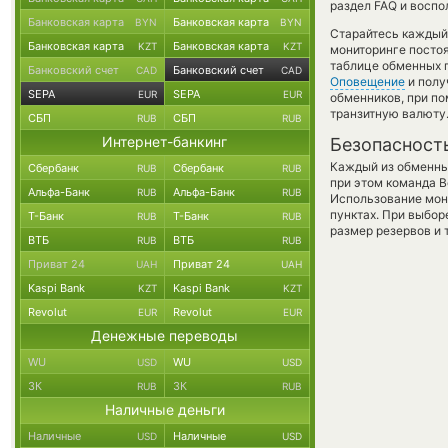
раздел FAQ и воспо
Банковская карта
Банковская карта
BYN
BYN
Старайтесь каждый
Банковская карта
Банковская карта
KZT
KZT
мониторинге посто
таблице обменных п
Банковский счет
Банковский счет
CAD
CAD
Оповещение
и полу
SEPA
SEPA
EUR
EUR
обменников, при п
транзитную валюту
СБП
СБП
RUB
RUB
Интернет-банкинг
Безопасност
Каждый из обменны
Сбербанк
Сбербанк
RUB
RUB
при этом команда 
Альфа-Банк
Альфа-Банк
RUB
RUB
Использование мон
пунктах. При выбор
Т-Банк
Т-Банк
RUB
RUB
размер резервов и 
ВТБ
ВТБ
RUB
RUB
Приват 24
Приват 24
UAH
UAH
Kaspi Bank
Kaspi Bank
KZT
KZT
Revolut
Revolut
EUR
EUR
Денежные переводы
WU
WU
USD
USD
ЗК
ЗК
RUB
RUB
Наличные деньги
Наличные
Наличные
USD
USD