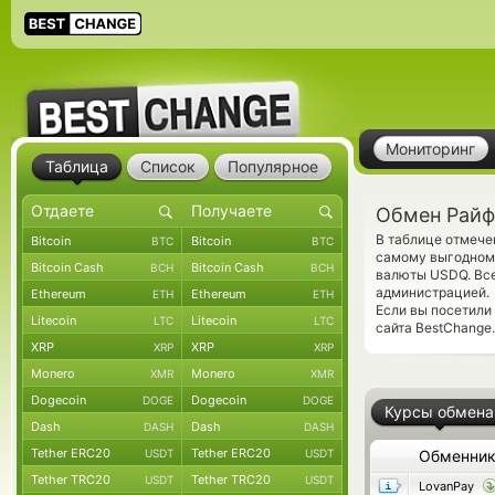
Мониторинг
Таблица
Список
Популярное
Обмен Райф
В таблице отмече
Bitcoin
Bitcoin
BTC
BTC
самому выгодному
Bitcoin Cash
Bitcoin Cash
BCH
BCH
валюты USDQ. Все
администрацией.
Ethereum
Ethereum
ETH
ETH
Если вы посетили
Litecoin
Litecoin
LTC
LTC
сайта BestChange.
XRP
XRP
XRP
XRP
Monero
Monero
XMR
XMR
Dogecoin
Dogecoin
DOGE
DOGE
Курсы обмена
Dash
Dash
DASH
DASH
Tether ERC20
Tether ERC20
USDT
USDT
Обменни
Tether TRC20
Tether TRC20
USDT
USDT
LovanPay