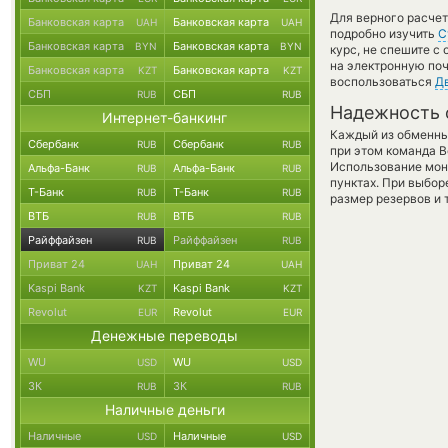
Для верного расчет
Банковская карта
Банковская карта
UAH
UAH
подробно изучить
С
Банковская карта
Банковская карта
BYN
BYN
курс, не спешите с
на электронную поч
Банковская карта
Банковская карта
KZT
KZT
воспользоваться
Д
СБП
СБП
RUB
RUB
Надежность 
Интернет-банкинг
Каждый из обменны
Сбербанк
Сбербанк
RUB
RUB
при этом команда 
Использование мон
Альфа-Банк
Альфа-Банк
RUB
RUB
пунктах. При выбор
Т-Банк
Т-Банк
RUB
RUB
размер резервов и 
ВТБ
ВТБ
RUB
RUB
Райффайзен
Райффайзен
RUB
RUB
Приват 24
Приват 24
UAH
UAH
Kaspi Bank
Kaspi Bank
KZT
KZT
Revolut
Revolut
EUR
EUR
Денежные переводы
WU
WU
USD
USD
ЗК
ЗК
RUB
RUB
Наличные деньги
Наличные
Наличные
USD
USD