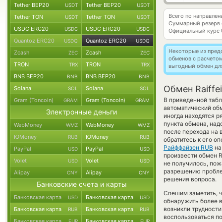
Tether BEP20
Tether BEP20
USDT
USDT
Всего по направле
Tether TON
Tether TON
USDT
USDT
Суммарный резерв
USDC ERC20
USDC ERC20
USDC
USDC
Официальный курс
Quantoz ERC20
Quantoz ERC20
USDQ
USDQ
Некоторые из пред
Zcash
Zcash
ZEC
ZEC
обменов с расчето
TRON
TRON
TRX
TRX
выгодный обмен дл
BNB BEP20
BNB BEP20
BNB
BNB
Обмен Raiffe
Solana
Solana
SOL
SOL
В приведенной табл
Gram (Toncoin)
Gram (Toncoin)
GRAM
GRAM
автоматический об
Электронные деньги
иногда находятся р
пункта обмена, над
WebMoney
WebMoney
WMZ
WMZ
после перехода на 
ЮMoney
ЮMoney
RUB
RUB
обратитесь к его о
Райффайзен RUB
н
PayPal
PayPal
USD
USD
произвести обмен R
Volet
Volet
USD
USD
не получилось, пож
разрешению проблем
Alipay
Alipay
CNY
CNY
решения вопроса.
Банковские счета и карты
Спешим заметить, 
Банковская карта
Банковская карта
USD
USD
обнаружить более 
возникли трудности
Банковская карта
Банковская карта
RUB
RUB
воспользоваться по
Банковская карта
Банковская карта
EUR
EUR