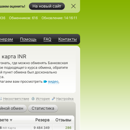
На новый сайт
шаем оценить!
936
Обменников:
616
Обновление:
14:16:11
тнерам
Помощь
FAQ
Контакты
 карта INR
знать, где можно обменять Банковская
ре подходящего курса обмена, обратите
ый пункт обмена был досконально
са.
длагаем вам просмотреть
видео
,
Несоответствие
История
Настройка
йной обмен
Статистика
аете
Резерв
Отзывы
▼
96
9 484 349
286
INR Карта