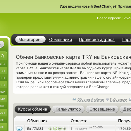
Уже видели новый BestChange? Пригла
Всего курсов:
1252
Мониторинг
Обменники
Проверка адреса
Пар
е
Обмен Банковская карта TRY на Банковская
При помощи нашего онлайн-сервиса любой пользователь может у
BTC
→
карта TRY
Банковская карта INR по выгодному курсу. При выбо
BCH
внимание также и на резерв валюты Банковская карта INR. Кажд
проверен представителями администрации нашего онлайн-серви
ETH
Если вы решили воспользоваться нашим сервисом впервые, пре
LTC
которое расскажет о каждой операции на BestChange.
XRP
XMR
Обратный обмен
Избранное
OGE
Курсы обмена
Калькулятор
Оповещение
Дво
ASH
SDT
Обменник
Отдаете
Получ
SDT
от 20 000
Ex-ATM24
1
1.7945
TRY Карта