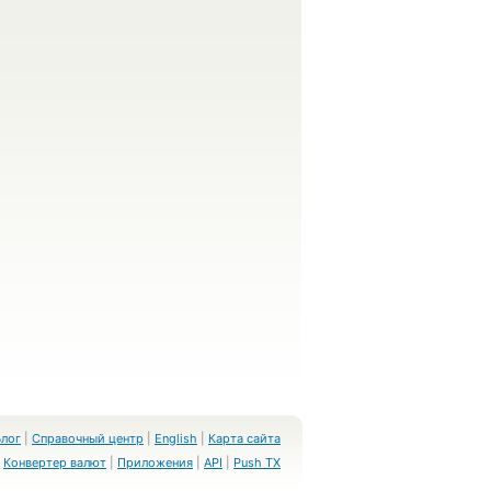
Блог
|
Справочный центр
|
English
|
Карта сайта
Конвертер валют
|
Приложения
|
API
|
Push TX