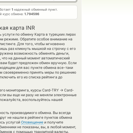
аботает
1
надежный обменный пункт.
й курс обмена:
1.794596
кая карта INR
 услуги по обмену Карта в турецких лирах
ом режиме. Обратите особое внимание на
истинге. Для того, чтобы мгновенно
лишь раз кликнуть мышкой на строчку с его
аружена возможность обменять деньги,
, что на данный момент автоматический
 вам будет предложен обмен вручную. Если
в подходящем для вас пункте обмена все-таки
нам своевременно принять меры по решению
ключить его из списка рейтинга до
→
шего мониторинга, курсы Card-TRY
Card-
Если вы еще ни разу не меняли электронные
 пожалуйста, воспользуйтесь нашей
чность производимого обмена. Вы всегда
друг не нашли в рейтинге пунктов обмена
тесь услугой
Оповещение
и получите
обменники не показаны, вы, в любой момент,
обменов с помощью транзитной валюты.