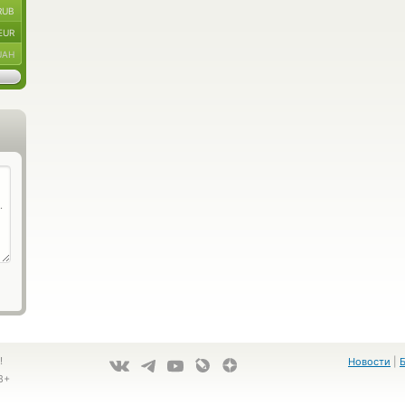
RUB
EUR
UAH
!
Новости
|
8+