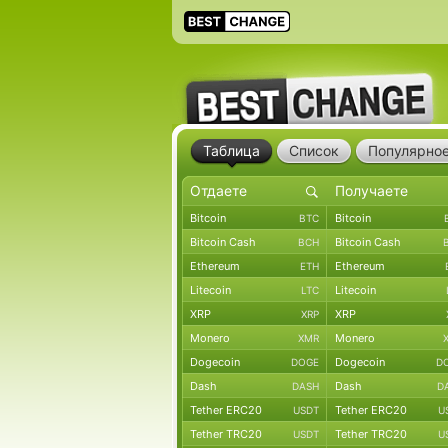
Таблица
Список
Популярно
Bitcoin
Bitcoin
BTC
Bitcoin Cash
Bitcoin Cash
BCH
Ethereum
Ethereum
ETH
Litecoin
Litecoin
LTC
XRP
XRP
XRP
Monero
Monero
XMR
Dogecoin
Dogecoin
DOGE
D
Dash
Dash
DASH
D
Tether ERC20
Tether ERC20
USDT
U
Tether TRC20
Tether TRC20
USDT
U