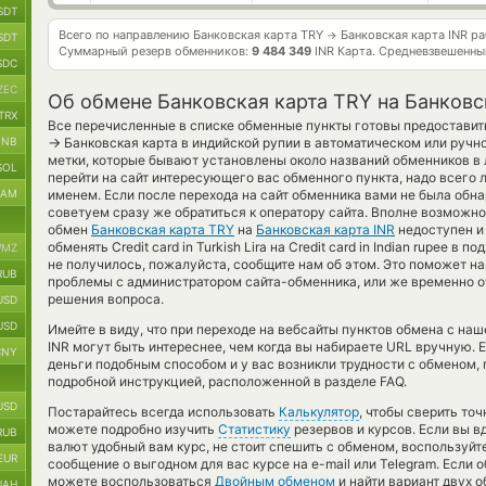
SDT
Всего по направлению Банковская карта TRY
Банковская карта INR р
→
SDT
Суммарный резерв обменников:
9 484 349
INR Карта.
Средневзвешенны
SDC
ZEC
Об обмене Банковская карта TRY на Банковс
TRX
Все перечисленные в списке обменные пункты готовы предоставить
→
BNB
Банковская карта в индийской рупии в автоматическом или ручн
метки, которые бывают установлены около названий обменников в л
SOL
перейти на сайт интересующего вас обменного пункта, надо всего 
RAM
именем. Если после перехода на сайт обменника вами не была обн
советуем сразу же обратиться к оператору сайта. Вполне возможно
обмен
Банковская карта TRY
на
Банковская карта INR
недоступен и
обменять Credit card in Turkish Lira на Credit card in Indian rupee 
MZ
не получилось, пожалуйста, сообщите нам об этом. Это поможет 
RUB
проблемы с администратором сайта-обменника, или же временно от
решения вопроса.
USD
USD
Имейте в виду, что при переходе на вебсайты пунктов обмена с на
INR могут быть интереснее, чем когда вы набираете URL вручную. 
CNY
деньги подобным способом и у вас возникли трудности с обменом,
подробной инструкцией, расположенной в разделе FAQ.
USD
Постарайтесь всегда использовать
Калькулятор
, чтобы сверить то
можете подробно изучить
Статистику
резервов и курсов. Если вы в
RUB
валют удобный вам курс, не стоит спешить с обменом, воспользуй
EUR
сообщение о выгодном для вас курсе на e-mail или Telegram. Если 
можете воспользоваться
Двойным обменом
и найти вариант двух 
UAH