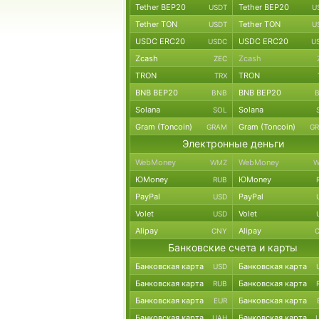
Tether BEP20
Tether BEP20
USDT
U
Tether TON
Tether TON
USDT
U
USDC ERC20
USDC ERC20
USDC
U
Zcash
Zcash
ZEC
TRON
TRON
TRX
BNB BEP20
BNB BEP20
BNB
Solana
Solana
SOL
Gram (Toncoin)
Gram (Toncoin)
GRAM
G
Электронные деньги
WebMoney
WebMoney
WMZ
W
ЮMoney
ЮMoney
RUB
PayPal
PayPal
USD
Volet
Volet
USD
Alipay
Alipay
CNY
Банковские счета и карты
Банковская карта
Банковская карта
USD
Банковская карта
Банковская карта
RUB
Банковская карта
Банковская карта
EUR
Банковская карта
Банковская карта
UAH