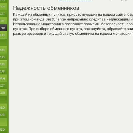
BYN
Надежность обменников
KZT
Каждый из обменных пунктов, присутствующих на нашем сайте, бы
при этом команда BestChange непрерывно следит за надлежащим и
TRY
Использование мониторинга позволяет повысить безопасность пр
INR
пунктах. При выборе обменного пункта, пожалуйста, обращайте вн
размер резервов и текущий статус обменника на нашем мониторинг
RUB
RUB
RUB
RUB
RUB
UAH
KZT
EUR
USD
RUB
USD