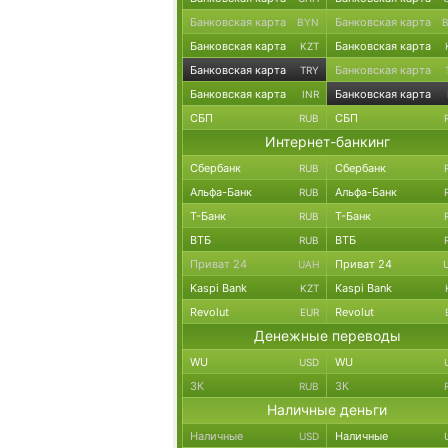
Банковская карта
Банковская карта
BYN
Банковская карта
Банковская карта
KZT
Банковская карта
Банковская карта
TRY
Банковская карта
Банковская карта
INR
СБП
СБП
RUB
Интернет-банкинг
Сбербанк
Сбербанк
RUB
Альфа-Банк
Альфа-Банк
RUB
Т-Банк
Т-Банк
RUB
ВТБ
ВТБ
RUB
Приват 24
Приват 24
UAH
Kaspi Bank
Kaspi Bank
KZT
Revolut
Revolut
EUR
Денежные переводы
WU
WU
USD
ЗК
ЗК
RUB
Наличные деньги
Наличные
Наличные
USD