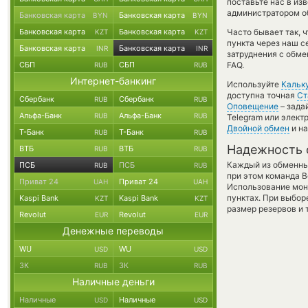
поставьте нас в из
администратором об
Банковская карта
Банковская карта
BYN
BYN
Банковская карта
Банковская карта
Часто бывает так, 
KZT
KZT
пункта через наш с
Банковская карта
Банковская карта
INR
INR
затруднения с обме
СБП
СБП
FAQ.
RUB
RUB
Интернет-банкинг
Используйте
Кальк
доступна точная
Ст
Сбербанк
Сбербанк
RUB
RUB
Оповещение
– зада
Альфа-Банк
Альфа-Банк
RUB
RUB
Telegram или элект
Двойной обмен
и на
Т-Банк
Т-Банк
RUB
RUB
Надежность 
ВТБ
ВТБ
RUB
RUB
Каждый из обменны
ПСБ
ПСБ
RUB
RUB
при этом команда 
Приват 24
Приват 24
UAH
UAH
Использование мон
пунктах. При выбор
Kaspi Bank
Kaspi Bank
KZT
KZT
размер резервов и 
Revolut
Revolut
EUR
EUR
Денежные переводы
WU
WU
USD
USD
ЗК
ЗК
RUB
RUB
Наличные деньги
Наличные
Наличные
USD
USD