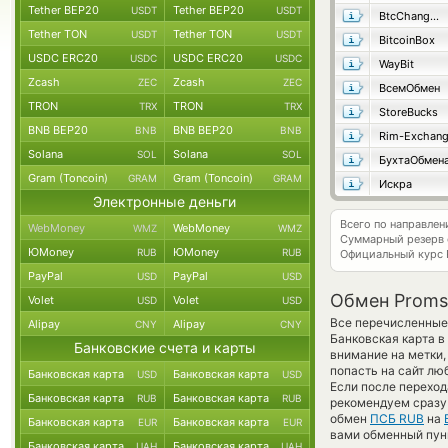
Tether BEP20
Tether BEP20
USDT
USDT
BtcChange24
Tether TON
Tether TON
USDT
USDT
BitcoinBox
USDC ERC20
USDC ERC20
USDC
USDC
WayBit
Zcash
Zcash
ZEC
ZEC
ВсемОбмен
TRON
TRON
TRX
TRX
StoreBucks
BNB BEP20
BNB BEP20
BNB
BNB
Rim-Exchan
Solana
Solana
SOL
SOL
БухтаОбмен
Gram (Toncoin)
Gram (Toncoin)
GRAM
GRAM
Искра
Электронные деньги
Всего по направле
WebMoney
WebMoney
WMZ
WMZ
Суммарный резерв
ЮMoney
ЮMoney
RUB
RUB
Официальный курс
PayPal
PayPal
USD
USD
Обмен Proms
Volet
Volet
USD
USD
Все перечисленные
Alipay
Alipay
CNY
CNY
Банковская карта в
Банковские счета и карты
внимание на метки,
попасть на сайт лю
Банковская карта
Банковская карта
USD
USD
Если после переход
Банковская карта
Банковская карта
RUB
RUB
рекомендуем сразу 
обмен
ПСБ RUB
на
Банковская карта
Банковская карта
EUR
EUR
вами обменный пункт
Банковская карта
Банковская карта
UAH
UAH