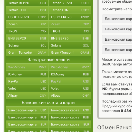
требуемые обмен
Tether BEP20
Tether BEP20
USDT
USDT
Посмотрите напр
Tether TON
Tether TON
USDT
USDT
USDC ERC20
USDC ERC20
USDC
USDC
Банковская ка
Zcash
Zcash
ZEC
ZEC
Банковская ка
TRON
TRON
TRX
TRX
BNB BEP20
BNB BEP20
BNB
BNB
Банковская ка
Solana
Solana
SOL
SOL
Банковская ка
Gram (Toncoin)
Gram (Toncoin)
GRAM
GRAM
Электронные деньги
Можете оставит
BestChange авто
WebMoney
WebMoney
WMZ
WMZ
Также можете о
ЮMoney
ЮMoney
RUB
RUB
платежную систе
PayPal
PayPal
USD
USD
Если вам станут
Volet
Volet
USD
USD
INR
, будем рады
предложенные об
Alipay
Alipay
CNY
CNY
Последний раз ку
Банковские счета и карты
Средний курс об
Банковская карта
Банковская карта
USD
USD
составлял
9 484
Банковская карта
Банковская карта
RUB
RUB
Банковская карта
Банковская карта
EUR
EUR
Обмен Банков
Банковская карта
Банковская карта
UAH
UAH