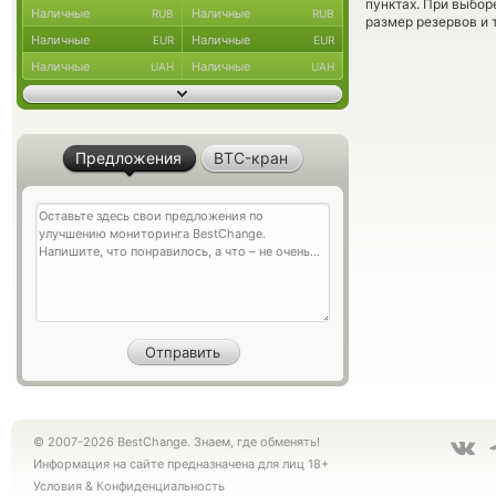
пунктах. При выбор
Наличные
Наличные
RUB
RUB
размер резервов и 
Наличные
Наличные
EUR
EUR
Наличные
Наличные
UAH
UAH
Предложения
BTC-кран
© 2007-2026 BestChange. Знаем, где обменять!
Информация на сайте предназначена для лиц 18+
Условия
&
Конфиденциальность