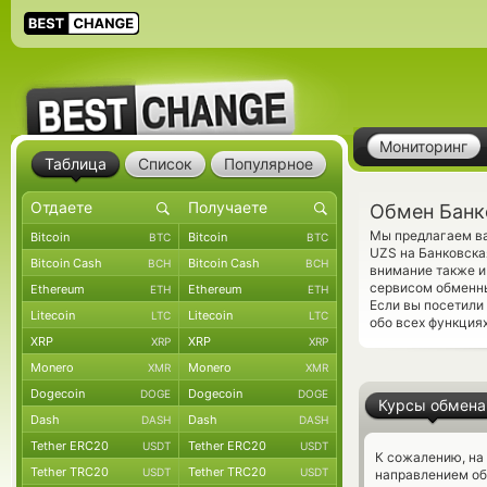
Мониторинг
Таблица
Список
Популярное
Обмен Банко
Мы предлагаем ва
Bitcoin
Bitcoin
BTC
BTC
UZS на Банковска
Bitcoin Cash
Bitcoin Cash
BCH
BCH
внимание также и
сервисом обменны
Ethereum
Ethereum
ETH
ETH
Если вы посетили
Litecoin
Litecoin
LTC
LTC
обо всех функция
XRP
XRP
XRP
XRP
Monero
Monero
XMR
XMR
Dogecoin
Dogecoin
DOGE
DOGE
Курсы обмена
Dash
Dash
DASH
DASH
Tether ERC20
Tether ERC20
USDT
USDT
К сожалению, на
Tether TRC20
Tether TRC20
USDT
USDT
направлением об