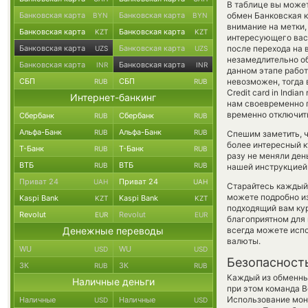
В таблице вы может
Банковская карта
Банковская карта
обмен Банковская 
BYN
BYN
внимание на метки,
Банковская карта
Банковская карта
KZT
KZT
интересующего вас 
Банковская карта
Банковская карта
после перехода на 
UZS
UZS
незамедлительно об
Банковская карта
Банковская карта
INR
INR
данном этапе рабо
СБП
СБП
невозможен, тогда 
RUB
RUB
Credit card in Ind
Интернет-банкинг
нам своевременно 
временно отключить
Сбербанк
Сбербанк
RUB
RUB
Альфа-Банк
Альфа-Банк
RUB
RUB
Спешим заметить, ч
более интересный 
Т-Банк
Т-Банк
RUB
RUB
разу не меняли ден
ВТБ
ВТБ
RUB
RUB
нашей инструкцией 
Приват 24
Приват 24
UAH
UAH
Старайтесь каждый
можете подробно и
Kaspi Bank
Kaspi Bank
KZT
KZT
подходящий вам кур
Revolut
Revolut
EUR
EUR
благоприятном для 
Денежные переводы
всегда можете исп
валюты.
WU
WU
USD
USD
Безопасност
ЗК
ЗК
RUB
RUB
Каждый из обменны
Наличные деньги
при этом команда 
Использование мон
Наличные
Наличные
USD
USD