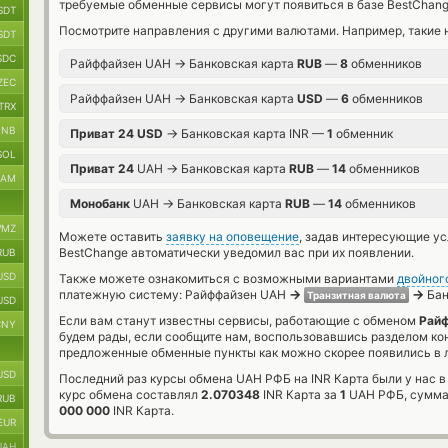
требуемые обменные сервисы могут появиться в базе BestChang
SDT
Посмотрите направления с другими валютами. Например, такие 
SDT
SDC
→
Райффайзен UAH
Банковская карта
RUB
—
8
обменников
ZEC
→
Райффайзен UAH
Банковская карта
USD
—
6
обменников
TRX
BNB
→
Приват 24 USD
Банковская карта INR —
1
обменник
SOL
→
Приват 24
UAH
Банковская карта
RUB
—
14
обменников
RAM
→
Монобанк
UAH
Банковская карта
RUB
—
14
обменников
MZ
Можете оставить
заявку на оповещение
, задав интересующие у
BestChange автоматически уведомил вас при их появлении.
RUB
USD
Также можете ознакомиться с возможными вариантами
двойног
→
→
платежную систему: Райффайзен UAH
Бан
Транзитная валюта
USD
Если вам станут известны сервисы, работающие с обменом
Райф
CNY
будем рады, если сообщите нам, воспользовавшись разделом ко
предложенные обменные пункты как можно скорее появились в л
USD
Последний раз курсы обмена UAH РФБ на INR Карта были у нас в
курс обмена составлял
2.070348
INR Карта за
1
UAH РФБ, сумма
RUB
000 000
INR Карта.
EUR
UAH