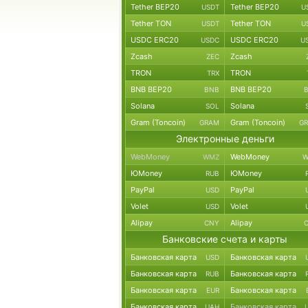
Tether BEP20
Tether BEP20
USDT
U
Tether TON
Tether TON
USDT
U
USDC ERC20
USDC ERC20
USDC
U
Zcash
Zcash
ZEC
TRON
TRON
TRX
BNB BEP20
BNB BEP20
BNB
Solana
Solana
SOL
Gram (Toncoin)
Gram (Toncoin)
GRAM
G
Электронные деньги
WebMoney
WebMoney
WMZ
W
ЮMoney
ЮMoney
RUB
PayPal
PayPal
USD
Volet
Volet
USD
Alipay
Alipay
CNY
Банковские счета и карты
Банковская карта
Банковская карта
USD
Банковская карта
Банковская карта
RUB
Банковская карта
Банковская карта
EUR
Банковская карта
Банковская карта
UAH