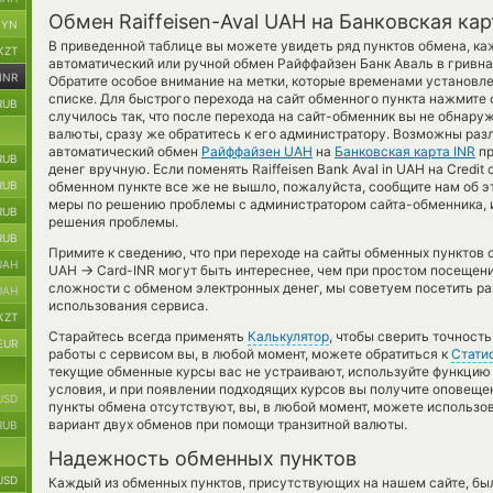
Обмен Raiffeisen-Aval UAH на Банковская кар
BYN
В приведенной таблице вы можете увидеть ряд пунктов обмена, ка
KZT
автоматический или ручной обмен Райффайзен Банк Аваль в гривн
INR
Обратите особое внимание на метки, которые временами установле
списке. Для быстрого перехода на сайт обменного пункта нажмите
RUB
случилось так, что после перехода на сайт-обменник вы не обна
валюты, сразу же обратитесь к его администратору. Возможны разл
автоматический обмен
Райффайзен UAH
на
Банковская карта INR
пр
RUB
денег вручную. Если поменять Raiffeisen Bank Aval in UAH на Credit 
RUB
обменном пункте все же не вышло, пожалуйста, сообщите нам об э
меры по решению проблемы с администратором сайта-обменника, и
RUB
решения проблемы.
RUB
Примите к сведению, что при переходе на сайты обменных пунктов
UAH
→
UAH
Card-INR могут быть интереснее, чем при простом посещени
сложности с обменом электронных денег, мы советуем посетить ра
UAH
использования сервиса.
KZT
Старайтесь всегда применять
Калькулятор
, чтобы сверить точност
EUR
работы с сервисом вы, в любой момент, можете обратиться к
Стати
текущие обменные курсы вас не устраивают, используйте функци
условия, и при появлении подходящих курсов вы получите оповещени
USD
пункты обмена отсутствуют, вы, в любой момент, можете использо
вариант двух обменов при помощи транзитной валюты.
RUB
Надежность обменных пунктов
USD
Каждый из обменных пунктов, присутствующих на нашем сайте, бы