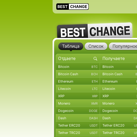
Таблица
Список
Популярно
Bitcoin
Bitcoin
BTC
Bitcoin Cash
Bitcoin Cash
BCH
Ethereum
Ethereum
ETH
Litecoin
Litecoin
LTC
XRP
XRP
XRP
Monero
Monero
XMR
Dogecoin
Dogecoin
DOGE
D
Dash
Dash
DASH
D
Tether ERC20
Tether ERC20
USDT
U
Tether TRC20
Tether TRC20
USDT
U