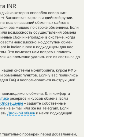
та INR
ждый из которых способен совершить
→
а
Банковская карта в индийской рупии.
ны возле названий обменных сайтов в
 один раз мышью по строке обменника. Если
ружили возможность осуществления обмена
ичные сбои и неполадки в системе, когда
овести невозможно, но доступен обмен
card in Indian rupee в подходящем для вас
том. Это поможет нам вовремя принять
ли же временно удалить его из листинга до
 с нашей системы мониторинга, курсы РФБ-
и обменных пунктов. Если у вас появились
здел FAQ и воспользоваться инструкцией
ь производимого обмена. Для комфорта
стике
резервов и курсов обмена. Если
ю
Оповещение
– задайте собственные
е на e-mail или же на Telegram. Если
вать
Двойной обмен
и найти подходящий
л тщательно проверен перед добавлением,