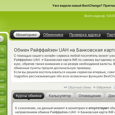
Уже видели новый BestChange? Пригла
Всего курсов:
1244
Мониторинг
Обменники
Проверка адреса
Пар
е
Обмен Райффайзен UAH на Банковская карт
С помощью нашего онлайн-сервиса любой посетитель может узна
BTC
→
Райффайзен UAH
Банковская карта INR по самому выгодному 
BCH
курс, обратив также внимание и на резерв необходимой валюты.
обменные пункты прошли доскональную проверку.
ETH
Если вы решили воспользоваться нашим сервисом впервые, сове
LTC
подробно рассказывающее обо всех возможных функциях BestCh
XRP
XMR
Обратный обмен
Избранное
OGE
Курсы обмена
Калькулятор
Оповещение
Дво
ASH
SDT
К сожалению, на данный момент в мониторинге
отсутствуют
обм
SDT
→
направлением обмена Райффайзен UAH
Банковская карта INR 