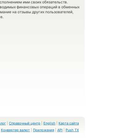
сполнением ими своих обязательств.
оводимых финансовых операций в обменных
имание на отзывы других пользователей,
е.
Блог
|
Справочный центр
|
English
|
Карта сайта
Конвертер валют
|
Приложения
|
API
|
Push TX