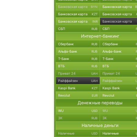
Банковская карта
Банковская карта
BYN
Банковская карта
Банковская карта
KZT
Банковская карта
Банковская карта
INR
СБП
СБП
RUB
Интернет-банкинг
Сбербанк
Сбербанк
RUB
Альфа-Банк
Альфа-Банк
RUB
Т-Банк
Т-Банк
RUB
ВТБ
ВТБ
RUB
Приват 24
Приват 24
UAH
Райффайзен
Райффайзен
UAH
Kaspi Bank
Kaspi Bank
KZT
Revolut
Revolut
EUR
Денежные переводы
WU
WU
USD
ЗК
ЗК
RUB
Наличные деньги
Наличные
Наличные
USD