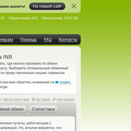
На новый сайт
шаем оценить!
731
Обменников:
615
Обновление:
16:41:28
тнерам
Помощь
FAQ
Контакты
а INR
ть, где можно произвести обмен
курсу. Выберите оптимальный обменный
 Все представленные нашим сервисом
туем вам обратить внимание на
видео
,
ange.
Несоответствие
История
Настройка
йной обмен
Статистика
енные пункты, работающие с
напрямую. Но, вполне вероятно, что