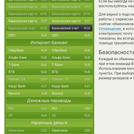
Если вы никогда не
воспользуйтесь наш
Банковская карта
Банковская карта
UAH
UAH
Банковская карта
Банковская карта
BYN
BYN
Для верного подсче
работы с сервисом 
Банковская карта
Банковская карта
KZT
KZT
сайтов-обменников
Банковский счет
Банковский счет
RON
RON
Оповещение
, в ко
электронную почту 
СБП
СБП
RUB
RUB
показаны, вы всег
Интернет-банкинг
помощи транзитной
Сбербанк
Сбербанк
RUB
RUB
Безопасност
Альфа-Банк
Альфа-Банк
RUB
RUB
Каждый из обменны
при этом команда 
Т-Банк
Т-Банк
RUB
RUB
Использование мон
ВТБ
ВТБ
RUB
RUB
пунктах. При выбор
размер резервов и 
Приват 24
Приват 24
UAH
UAH
Kaspi Bank
Kaspi Bank
KZT
KZT
Revolut
Revolut
EUR
EUR
Денежные переводы
WU
WU
USD
USD
ЗК
ЗК
RUB
RUB
Наличные деньги
Наличные
Наличные
USD
USD