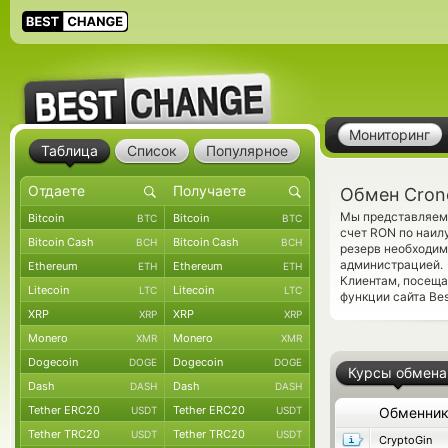
Мониторинг
Таблица
Список
Популярное
Обмен Cron
Мы представляем 
Bitcoin
Bitcoin
BTC
BTC
счет RON по наил
Bitcoin Cash
Bitcoin Cash
BCH
BCH
резерв необходим
администрацией.
Ethereum
Ethereum
ETH
ETH
Клиентам, посещ
Litecoin
Litecoin
LTC
LTC
функции сайта Bes
XRP
XRP
XRP
XRP
Monero
Monero
XMR
XMR
Dogecoin
Dogecoin
DOGE
DOGE
Курсы обмена
Dash
Dash
DASH
DASH
Tether ERC20
Tether ERC20
USDT
USDT
Обменни
Tether TRC20
Tether TRC20
USDT
USDT
CryptoGin