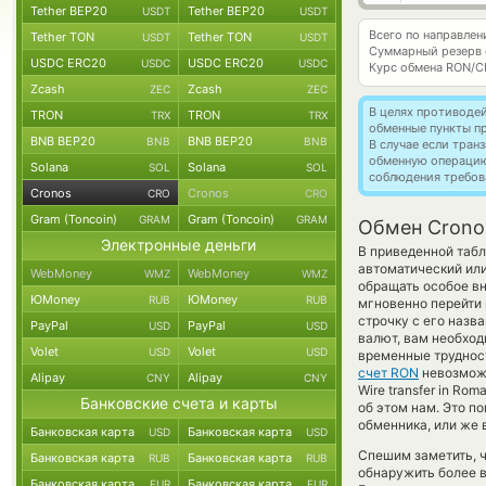
Tether BEP20
Tether BEP20
USDT
USDT
Всего по направле
Tether TON
Tether TON
USDT
USDT
Суммарный резерв
USDC ERC20
USDC ERC20
USDC
USDC
Курс обмена
RON/C
Zcash
Zcash
ZEC
ZEC
В целях противоде
TRON
TRON
TRX
TRX
обменные пункты п
BNB BEP20
BNB BEP20
BNB
BNB
В случае если тра
обменную операци
Solana
Solana
SOL
SOL
соблюдения требов
Cronos
Cronos
CRO
CRO
Gram (Toncoin)
Gram (Toncoin)
GRAM
GRAM
Обмен Cronos
Электронные деньги
В приведенной табл
автоматический ил
WebMoney
WebMoney
WMZ
WMZ
обращать особое в
ЮMoney
ЮMoney
RUB
RUB
мгновенно перейти 
строчку с его назв
PayPal
PayPal
USD
USD
валют, вам необход
Volet
Volet
USD
USD
временные трудност
счет RON
невозможе
Alipay
Alipay
CNY
CNY
Wire transfer in R
Банковские счета и карты
об этом нам. Это 
обменника, или же 
Банковская карта
Банковская карта
USD
USD
Спешим заметить, 
Банковская карта
Банковская карта
RUB
RUB
обнаружить более 
Банковская карта
Банковская карта
EUR
EUR