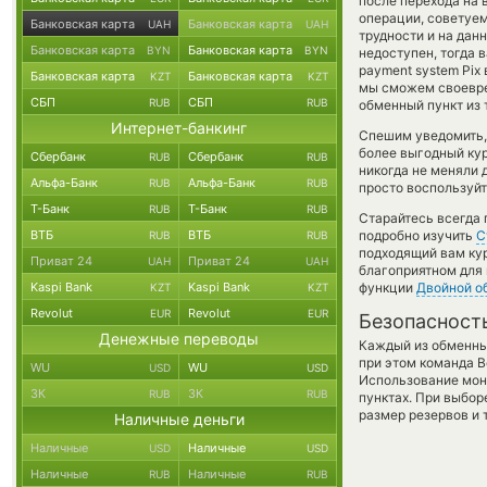
после перехода на
операции, советуем
Банковская карта
Банковская карта
UAH
UAH
трудности и на дан
Банковская карта
Банковская карта
BYN
BYN
недоступен, тогда 
payment system Pix
Банковская карта
Банковская карта
KZT
KZT
мы сможем своевре
СБП
СБП
RUB
RUB
обменный пункт из 
Интернет-банкинг
Спешим уведомить,
более выгодный ку
Сбербанк
Сбербанк
RUB
RUB
никогда не меняли
Альфа-Банк
Альфа-Банк
RUB
RUB
просто воспользуйт
Т-Банк
Т-Банк
RUB
RUB
Старайтесь всегда
ВТБ
ВТБ
подробно изучить
С
RUB
RUB
подходящий вам кур
Приват 24
Приват 24
UAH
UAH
благоприятном для 
Kaspi Bank
Kaspi Bank
функции
Двойной о
KZT
KZT
Revolut
Revolut
EUR
EUR
Безопасност
Денежные переводы
Каждый из обменны
при этом команда 
WU
WU
USD
USD
Использование мон
ЗК
ЗК
RUB
RUB
пунктах. При выбор
размер резервов и 
Наличные деньги
Наличные
Наличные
USD
USD
Наличные
Наличные
RUB
RUB