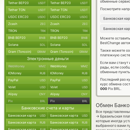
обменные сервис
Tether BEP20
Tether BEP20
USDT
USDT
Посмотрите напр
Tether TON
Tether TON
USDT
USDT
USDC ERC20
USDC ERC20
USDC
USDC
Банковская ка
Zcash
Zcash
ZEC
ZEC
Банковская ка
TRON
TRON
TRX
TRX
BNB BEP20
BNB BEP20
BNB
BNB
Можете оставит
BestChange авто
Solana
Solana
SOL
SOL
Также можете о
Gram (Toncoin)
Gram (Toncoin)
GRAM
GRAM
платежную систе
Электронные деньги
Если вам станут
WebMoney
WebMoney
WMZ
WMZ
рады, если сооб
обменные пункты
ЮMoney
ЮMoney
RUB
RUB
Последний раз ку
PayPal
PayPal
USD
USD
курс обмена сос
Volet
Volet
USD
USD
000
Pix BRL.
Alipay
Alipay
CNY
CNY
Pix
Pix
BRL
BRL
Обмен Банков
Банковские счета и карты
Все представленные
Банковская карта
Банковская карта
USD
USD
→
Бразильская плат
которые иногда уст
Банковская карта
Банковская карта
RUB
RUB
выбранного вами пу
Банковская карта
Банковская карта
EUR
EUR