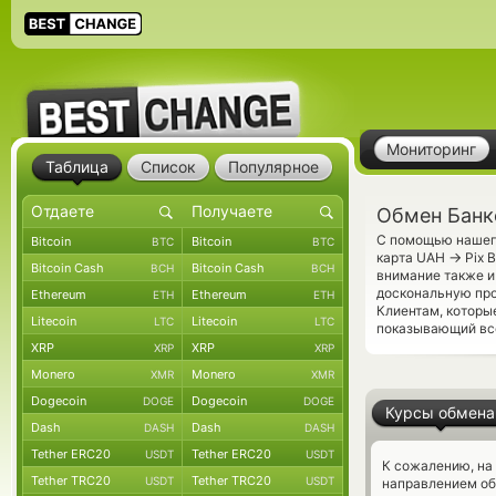
Мониторинг
Таблица
Список
Популярное
Обмен Банко
С помощью нашего
Bitcoin
Bitcoin
BTC
BTC
→
карта UAH
Pix 
Bitcoin Cash
Bitcoin Cash
BCH
BCH
внимание также и
доскональную про
Ethereum
Ethereum
ETH
ETH
Клиентам, которы
Litecoin
Litecoin
LTC
LTC
показывающий все
XRP
XRP
XRP
XRP
Monero
Monero
XMR
XMR
Dogecoin
Dogecoin
DOGE
DOGE
Курсы обмена
Dash
Dash
DASH
DASH
Tether ERC20
Tether ERC20
USDT
USDT
К сожалению, на
Tether TRC20
Tether TRC20
USDT
USDT
направлением об