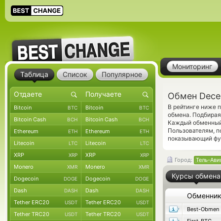
Мониторинг
Таблица
Список
Популярное
Обмен Dece
В рейтинге ниже 
Bitcoin
Bitcoin
BTC
BTC
обмена. Подбирая
Bitcoin Cash
Bitcoin Cash
BCH
BCH
Каждый обменный 
Пользователям, 
Ethereum
Ethereum
ETH
ETH
показывающий фун
Litecoin
Litecoin
LTC
LTC
XRP
XRP
XRP
XRP
Город:
Тель-Ави
Monero
Monero
XMR
XMR
Курсы обмена
Dogecoin
Dogecoin
DOGE
DOGE
Dash
Dash
DASH
DASH
Обменни
Tether ERC20
Tether ERC20
USDT
USDT
Best-Obmen
Tether TRC20
Tether TRC20
USDT
USDT