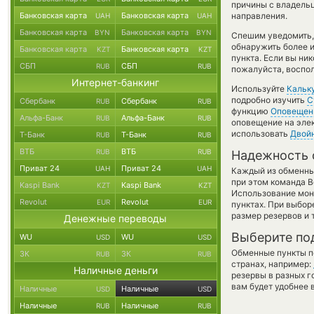
причины с владельц
Банковская карта
Банковская карта
направления.
UAH
UAH
Банковская карта
Банковская карта
BYN
BYN
Спешим уведомить,
обнаружить более и
Банковская карта
Банковская карта
KZT
KZT
пункта. Если вы ни
СБП
СБП
RUB
RUB
пожалуйста, воспол
Интернет-банкинг
Используйте
Кальк
подробно изучить
С
Сбербанк
Сбербанк
RUB
RUB
функцию
Оповещен
Альфа-Банк
Альфа-Банк
RUB
RUB
оповещение на элек
использовать
Двой
Т-Банк
Т-Банк
RUB
RUB
ВТБ
ВТБ
RUB
RUB
Надежность 
Приват 24
Приват 24
UAH
UAH
Каждый из обменны
при этом команда 
Kaspi Bank
Kaspi Bank
KZT
KZT
Использование мон
Revolut
Revolut
EUR
EUR
пунктах. При выбор
размер резервов и 
Денежные переводы
Выберите по
WU
WU
USD
USD
Обменные пункты по
ЗК
ЗК
RUB
RUB
странах, например:
Наличные деньги
резервы в разных г
вам будет удобнее 
Наличные
Наличные
USD
USD
Наличные
Наличные
RUB
RUB