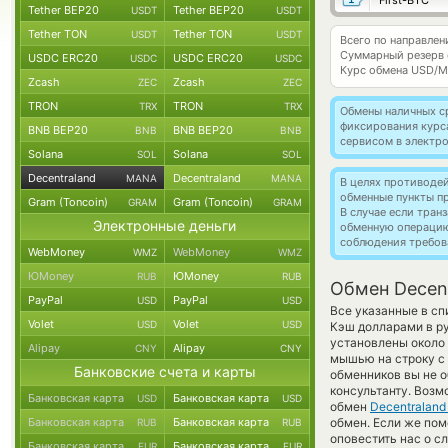
First-BTC
Tether BEP20
Tether BEP20
USDT
USDT
Tether TON
Tether TON
USDT
USDT
Всего по направлен
Суммарный резерв
USDC ERC20
USDC ERC20
USDC
USDC
Курс обмена
USD/M
Zcash
Zcash
ZEC
ZEC
TRON
TRON
TRX
TRX
Обмены наличных с
фиксирования курс
BNB BEP20
BNB BEP20
BNB
BNB
сервисом в электр
Solana
Solana
SOL
SOL
Decentraland
Decentraland
MANA
MANA
В целях противоде
обменные пункты п
Gram (Toncoin)
Gram (Toncoin)
GRAM
GRAM
В случае если тра
Электронные деньги
обменную операци
соблюдения требов
WebMoney
WebMoney
WMZ
WMZ
ЮMoney
ЮMoney
RUB
RUB
Обмен Decent
PayPal
PayPal
USD
USD
Все указанные в с
Volet
Volet
USD
USD
Кэш долларами в р
установлены около 
Alipay
Alipay
CNY
CNY
мышью на строку с 
Банковские счета и карты
обменников вы не о
консультанту. Возм
Банковская карта
Банковская карта
USD
USD
обмен
Decentraland
Банковская карта
Банковская карта
обмен. Если же поме
RUB
RUB
оповестить нас о 
Банковская карта
Банковская карта
EUR
EUR