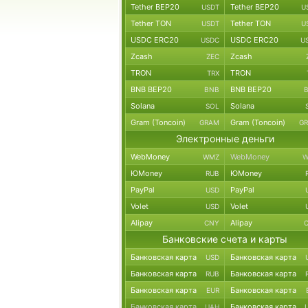
Tether BEP20
Tether BEP20
USDT
U
Tether TON
Tether TON
USDT
U
USDC ERC20
USDC ERC20
USDC
U
Zcash
Zcash
ZEC
TRON
TRON
TRX
BNB BEP20
BNB BEP20
BNB
Solana
Solana
SOL
Gram (Toncoin)
Gram (Toncoin)
GRAM
G
Электронные деньги
WebMoney
WebMoney
WMZ
W
ЮMoney
ЮMoney
RUB
PayPal
PayPal
USD
Volet
Volet
USD
Alipay
Alipay
CNY
Банковские счета и карты
Банковская карта
Банковская карта
USD
Банковская карта
Банковская карта
RUB
Банковская карта
Банковская карта
EUR
Банковская карта
Банковская карта
UAH