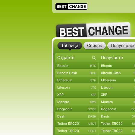
Таблица
Список
Популярно
Bitcoin
Bitcoin
BTC
Bitcoin Cash
Bitcoin Cash
BCH
Ethereum
Ethereum
ETH
Litecoin
Litecoin
LTC
XRP
XRP
XRP
Monero
Monero
XMR
Dogecoin
Dogecoin
DOGE
D
Dash
Dash
DASH
D
Tether ERC20
Tether ERC20
USDT
U
Tether TRC20
Tether TRC20
USDT
U