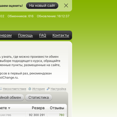
На новый сайт
шаем оценить!
102
Обменников:
616
Обновление:
16:12:37
тнерам
Помощь
FAQ
Контакты
 узнать, где можно произвести обмен
выборе подходящего курса, обращайте
бменные пункты, размещенные на сайте,
рсов в первый раз, рекомендован
stChange.ru.
Несоответствие
История
Настройка
йной обмен
Статистика
аете
Резерв
Отзывы
▼
8
92 300 291
780
UAH РФБ