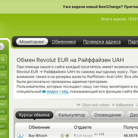
Уже видели новый BestChange? Пригла
Всего курсов:
1233
Мониторинг
Обменники
Проверка адреса
Пар
е
Обмен Revolut EUR на Райффайзен UAH
При помощи нашего сайта каждый посетитель имеет возможность
BTC
→
Revolut EUR
Райффайзен UAH по самому выгодному курсу. При 
BCH
внимание также и на резервы валюты Raiffeisen-Aval UAH. Все о
были досконально проверены администраторами.
ETH
Пользователям, которые посещают нашу систему мониторинга ку
LTC
специальный
видео-гайд
, показывающий все функции сайта Be
XRP
XMR
Обратный обмен
Избранное
OGE
Курсы обмена
Калькулятор
Оповещение
Дво
ASH
SDT
Обменник
Отдаете
Получ
SDT
от 248
Buy-Bitcoin
1
48.557
EUR Revolut