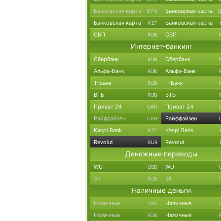
Банковская карта
Банковская карта
BYN
Банковская карта
Банковская карта
KZT
СБП
СБП
RUB
Интернет-банкинг
Сбербанк
Сбербанк
RUB
Альфа-Банк
Альфа-Банк
RUB
Т-Банк
Т-Банк
RUB
ВТБ
ВТБ
RUB
Приват 24
Приват 24
UAH
Райффайзен
Райффайзен
UAH
Kaspi Bank
Kaspi Bank
KZT
Revolut
Revolut
EUR
Денежные переводы
WU
WU
USD
ЗК
ЗК
RUB
Наличные деньги
Наличные
Наличные
USD
Наличные
Наличные
RUB