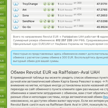
SDT
от 300
TroyChange
1
47.5179
EUR Revolut
SDT
от 212
Ant
1
47.2765
EUR Revolut
SDC
от 424
Sona
1
47.2653
EUR Revolut
ZEC
от 22
SendNow
1
47.029
EUR Revolut
TRX
от 1 000
Go-Go
1
45.952
EUR Revolut
BNB
Всего по направлению Revolut EUR
Райффайзен UAH работает
6
надеж
→
SOL
Суммарный резерв обменников:
612 257 235
UAH РФБ.
Средневзвешенн
RAM
Официальный курс
EUR/UAH
от Нацбанка Украины на текущее время со
Некоторые из представленных здесь обменников имеют дополнительные
MZ
обменов с расчетом суммы обмена в 300 EUR. Воспользуйтесь функцие
RUB
выгодный обмен для вашей суммы.
USD
Обмен Revolut EUR на Raiffeisen-Aval UAH
USD
В приведенной таблице вы можете увидеть список обменных пункт
CNY
→
ручной или автоматический обмен Карта банка Револют в евро
Ра
внимание на метки, которые иногда установлены возле названий о
перехода на сайт обменного пункта кликните один раз мышью на ст
USD
обменника и заметили затруднения с обменом, вам стоит обратить
RUB
разные сбои и неполадки системы, когда автоматический обмен
Rev
невозможно, но доступен обмен валют вручную. Если же интересую
EUR
Revolut Bank card in euro на Raiffeisen Bank Aval in UAH, пожалуйст
UAH