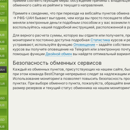
примем соответствующие меры: обсуждение причины с владельцем
обменного сайта из рейтинга текущего направления.
BYN
Примите к сведению, что при переходе на вебсайты пунктов обмена
KZT
→
РФБ-UAH бывают выгоднее, чем когда вы просто посещаете обмен
RUB
меняли электронные деньги подобным способом и у вас возникли 
воспользуйтесь нашей подробной инструкцией, расположенной в р
RUB
Для верного расчета суммы, которую вы отдаете или получаете, п
мониторинге постоянно доступна подробная
Статистика
курсов и р
RUB
устраивают, используйте функцию
Оповещение
– задайте собствен
RUB
курсов вы получите оповещение на Telegram или электронную почту
помощью функции
Двойной обмен
вы найдете оптимальный вариант
RUB
Безопасность обменных сервисов
UAH
Каждый из обменных пунктов, присутствующих на нашем сайте, бы
UAH
при этом команда BestChange непрерывно следит за надлежащим и
KZT
Использование мониторинга позволяет повысить безопасность пр
пунктах. При выборе обменного пункта, пожалуйста, обращайте вн
EUR
размер резервов и текущий статус обменника на нашем мониторинг
USD
RUB
USD
RUB