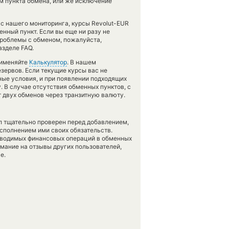
 пункта обмена, или же исключение
 с нашего мониторинга, курсы Revolut-EUR
ный пункт. Если вы еще ни разу не
проблемы с обменом, пожалуйста,
азделе FAQ.
рименяйте
Калькулятор
. В нашем
езервов. Если текущие курсы вас не
ные условия, и при появлении подходящих
. В случае отсутствия обменных пунктов, с
 двух обменов через транзитную валюту.
л тщательно проверен перед добавлением,
сполнением ими своих обязательств.
оводимых финансовых операций в обменных
имание на отзывы других пользователей,
е.