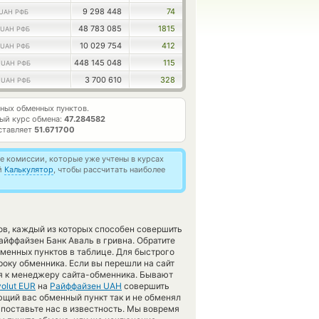
9 298 448
74
UAH РФБ
48 783 085
1815
UAH РФБ
10 029 754
412
UAH РФБ
8
448 145 048
115
UAH РФБ
4
3 700 610
328
UAH РФБ
ных обменных пунктов.
ый курс обмена:
47.284582
ставляет
51.671700
 комиссии, которые уже учтены в курсах
й
Калькулятор
, чтобы рассчитать наиболее
ов, каждый из которых способен совершить
йффайзен Банк Аваль в гривна. Обратите
бменных пунктов в таблице. Для быстрого
року обменника. Если вы перешли на сайт
ся к менеджеру сайта-обменника. Бывают
olut EUR
на
Райффайзен UAH
совершить
щий вас обменный пункт так и не обменял
а, поставьте нас в известность. Мы вовремя