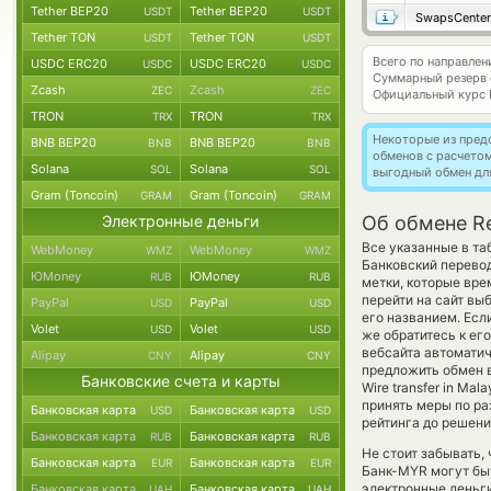
Tether BEP20
Tether BEP20
USDT
USDT
SwapsCenter
Tether TON
Tether TON
USDT
USDT
Всего по направлен
USDC ERC20
USDC ERC20
USDC
USDC
Суммарный резерв
Zcash
Zcash
ZEC
ZEC
Официальный курс
TRON
TRON
TRX
TRX
Некоторые из пред
BNB BEP20
BNB BEP20
BNB
BNB
обменов с расчето
Solana
Solana
SOL
SOL
выгодный обмен дл
Gram (Toncoin)
Gram (Toncoin)
GRAM
GRAM
Электронные деньги
Об обмене Re
Все указанные в та
WebMoney
WebMoney
WMZ
WMZ
Банковский перевод
ЮMoney
ЮMoney
RUB
RUB
метки, которые вре
перейти на сайт вы
PayPal
PayPal
USD
USD
его названием. Есл
Volet
Volet
USD
USD
же обратитесь к ег
вебсайта автомати
Alipay
Alipay
CNY
CNY
предложить обмен в
Банковские счета и карты
Wire transfer in Ma
принять меры по ра
Банковская карта
Банковская карта
USD
USD
рейтинга до решени
Банковская карта
Банковская карта
RUB
RUB
Не стоит забывать,
Банковская карта
Банковская карта
EUR
EUR
Банк-MYR могут быт
электронные деньги
Банковская карта
Банковская карта
UAH
UAH