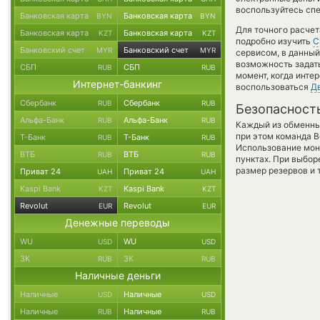
воспользуйтесь спе
Банковская карта
Банковская карта
BYN
BYN
Для точного расчет
Банковская карта
Банковская карта
KZT
KZT
подробно изучить
С
Банковский счет
Банковский счет
MYR
MYR
сервисом, в данны
возможность задать
СБП
СБП
RUB
RUB
момент, когда инте
Интернет-банкинг
воспользоваться
Д
Сбербанк
Сбербанк
RUB
RUB
Безопасност
Альфа-Банк
Альфа-Банк
RUB
RUB
Каждый из обменны
при этом команда 
Т-Банк
Т-Банк
RUB
RUB
Использование мон
ВТБ
ВТБ
RUB
RUB
пунктах. При выбор
размер резервов и 
Приват 24
Приват 24
UAH
UAH
Kaspi Bank
Kaspi Bank
KZT
KZT
Revolut
Revolut
EUR
EUR
Денежные переводы
WU
WU
USD
USD
ЗК
ЗК
RUB
RUB
Наличные деньги
Наличные
Наличные
USD
USD
Наличные
Наличные
RUB
RUB