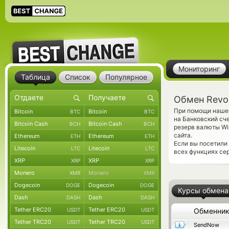
Мониторинг
Таблица
Список
Популярное
Обмен Revo
При помощи нашег
Bitcoin
Bitcoin
BTC
BTC
на Банковский сч
Bitcoin Cash
Bitcoin Cash
BCH
BCH
резерв валюты Wi
сайта.
Ethereum
Ethereum
ETH
ETH
Если вы посетили
Litecoin
Litecoin
LTC
LTC
всех функциях сер
XRP
XRP
XRP
XRP
Monero
Monero
XMR
XMR
Dogecoin
Dogecoin
DOGE
DOGE
Курсы обмена
Dash
Dash
DASH
DASH
Tether ERC20
Tether ERC20
USDT
USDT
Обменни
Tether TRC20
Tether TRC20
USDT
USDT
SendNow