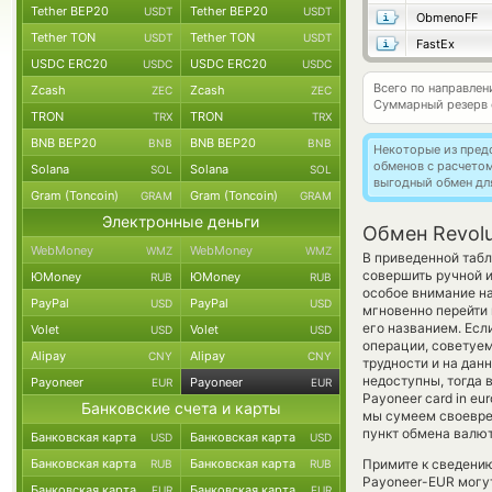
Tether BEP20
Tether BEP20
USDT
USDT
ObmenoFF
Tether TON
Tether TON
USDT
USDT
FastEx
USDC ERC20
USDC ERC20
USDC
USDC
Всего по направлен
Zcash
Zcash
ZEC
ZEC
Суммарный резерв
TRON
TRON
TRX
TRX
BNB BEP20
BNB BEP20
BNB
BNB
Некоторые из пред
обменов с расчето
Solana
Solana
SOL
SOL
выгодный обмен дл
Gram (Toncoin)
Gram (Toncoin)
GRAM
GRAM
Электронные деньги
Обмен Revolu
WebMoney
WebMoney
WMZ
WMZ
В приведенной табл
совершить ручной 
ЮMoney
ЮMoney
RUB
RUB
особое внимание на
PayPal
PayPal
USD
USD
мгновенно перейти 
его названием. Есл
Volet
Volet
USD
USD
операции, советуем
Alipay
Alipay
CNY
CNY
трудности и на дан
недоступны, тогда 
Payoneer
Payoneer
EUR
EUR
Payoneer card in e
Банковские счета и карты
мы сумеем своевре
пункт обмена валют
Банковская карта
Банковская карта
USD
USD
Банковская карта
Банковская карта
Примите к сведению
RUB
RUB
Payoneer-EUR могут
Банковская карта
Банковская карта
EUR
EUR