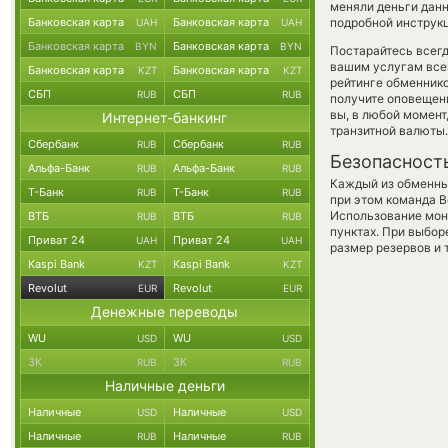
меняли деньги данн
Банковская карта
Банковская карта
подробной инструкц
UAH
UAH
Банковская карта
Банковская карта
BYN
BYN
Постарайтесь всег
вашим услугам все
Банковская карта
Банковская карта
KZT
KZT
рейтинге обменнико
СБП
СБП
RUB
RUB
получите оповещени
вы, в любой момен
Интернет-банкинг
транзитной валюты.
Сбербанк
Сбербанк
RUB
RUB
Безопасност
Альфа-Банк
Альфа-Банк
RUB
RUB
Каждый из обменны
Т-Банк
Т-Банк
RUB
RUB
при этом команда 
Использование мон
ВТБ
ВТБ
RUB
RUB
пунктах. При выбор
Приват 24
Приват 24
UAH
UAH
размер резервов и 
Kaspi Bank
Kaspi Bank
KZT
KZT
Revolut
Revolut
EUR
EUR
Денежные переводы
WU
WU
USD
USD
ЗК
ЗК
RUB
RUB
Наличные деньги
Наличные
Наличные
USD
USD
Наличные
Наличные
RUB
RUB