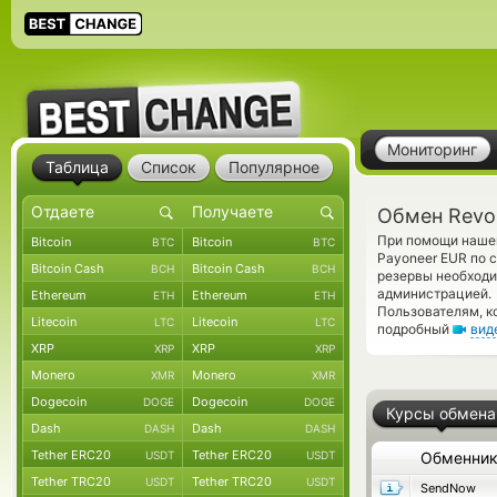
Мониторинг
Таблица
Список
Популярное
Обмен Revol
При помощи нашег
Bitcoin
Bitcoin
BTC
BTC
Payoneer EUR по 
Bitcoin Cash
Bitcoin Cash
BCH
BCH
резервы необходи
администрацией.
Ethereum
Ethereum
ETH
ETH
Пользователям, к
Litecoin
Litecoin
LTC
LTC
подробный
вид
XRP
XRP
XRP
XRP
Monero
Monero
XMR
XMR
Dogecoin
Dogecoin
DOGE
DOGE
Курсы обмена
Dash
Dash
DASH
DASH
Tether ERC20
Tether ERC20
USDT
USDT
Обменни
Tether TRC20
Tether TRC20
USDT
USDT
SendNow