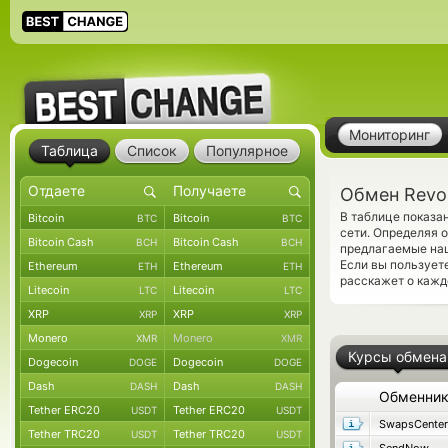
Мониторинг
Таблица
Список
Популярное
Обмен Revol
В таблице показа
Bitcoin
Bitcoin
BTC
BTC
сети. Определяя 
Bitcoin Cash
Bitcoin Cash
BCH
BCH
предлагаемые на
Если вы пользует
Ethereum
Ethereum
ETH
ETH
расскажет о кажд
Litecoin
Litecoin
LTC
LTC
XRP
XRP
XRP
XRP
Monero
Monero
XMR
XMR
Курсы обмена
Dogecoin
Dogecoin
DOGE
DOGE
Dash
Dash
DASH
DASH
Обменни
Tether ERC20
Tether ERC20
USDT
USDT
SwapsCenter
Tether TRC20
Tether TRC20
USDT
USDT