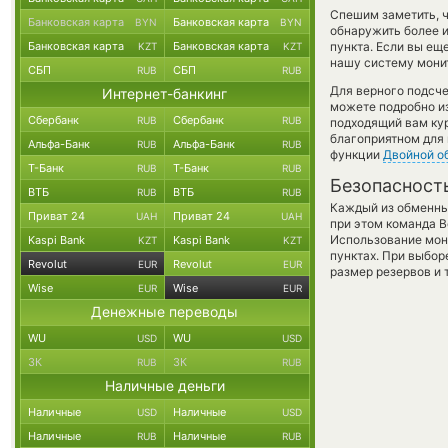
Спешим заметить, 
Банковская карта
Банковская карта
BYN
BYN
обнаружить более 
Банковская карта
Банковская карта
пункта. Если вы ещ
KZT
KZT
нашу систему монит
СБП
СБП
RUB
RUB
Для верного подсче
Интернет-банкинг
можете подробно и
Сбербанк
Сбербанк
RUB
RUB
подходящий вам кур
благоприятном для 
Альфа-Банк
Альфа-Банк
RUB
RUB
функции
Двойной о
Т-Банк
Т-Банк
RUB
RUB
Безопасност
ВТБ
ВТБ
RUB
RUB
Каждый из обменны
Приват 24
Приват 24
UAH
UAH
при этом команда 
Использование мон
Kaspi Bank
Kaspi Bank
KZT
KZT
пунктах. При выбор
Revolut
Revolut
EUR
EUR
размер резервов и 
Wise
Wise
EUR
EUR
Денежные переводы
WU
WU
USD
USD
ЗК
ЗК
RUB
RUB
Наличные деньги
Наличные
Наличные
USD
USD
Наличные
Наличные
RUB
RUB