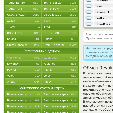
SendNow
Tether BEP20
Tether BEP20
USDT
USDT
Sona
Tether TON
Tether TON
USDT
USDT
ObmenoFF
USDC ERC20
USDC ERC20
USDC
USDC
FastEx
Zcash
Zcash
ZEC
ZEC
CoinsBlack
TRON
TRON
TRX
TRX
BNB BEP20
BNB BEP20
BNB
BNB
Всего по направлен
Суммарный резерв
Solana
Solana
SOL
SOL
Gram (Toncoin)
Gram (Toncoin)
GRAM
GRAM
Некоторые из пред
Электронные деньги
обменов с расчето
выгодный обмен дл
WebMoney
WebMoney
WMZ
WMZ
ЮMoney
ЮMoney
RUB
RUB
Обмен Revolu
PayPal
PayPal
USD
USD
В таблице вы имеет
Volet
Volet
USD
USD
автоматический или
выбора обменника о
Alipay
Alipay
CNY
CNY
можете перейти на
Банковские счета и карты
позиции с его имен
следует обратиться
Банковская карта
Банковская карта
USD
USD
автоматический о
Банковская карта
Банковская карта
RUB
RUB
В случае если помен
нас об этой ситуа
Банковская карта
Банковская карта
EUR
EUR
же удаление обменн
Банковская карта
Банковская карта
UAH
UAH