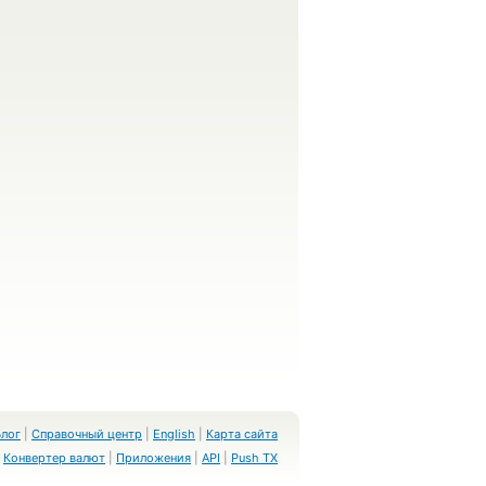
Блог
|
Справочный центр
|
English
|
Карта сайта
Конвертер валют
|
Приложения
|
API
|
Push TX