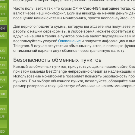
UAH
→
Часто получается так, что курсы OP
Card-NGN выгоднее тогда, ко
валют через наш мониторинг. Если вы никогда не меняли деньги д
BYN
посещение нашей системы мониторинга, просто воспользуйтесь сп
KZT
Для верного подсчета суммы, которую вы отдаете или получаете, 
NGN
работы с нашим сервисом вы, в любое время, можете обратиться к
RUB
вдруг не нашли в таблице пунктов обмена валют подходящий вам ку
воспользуйтесь услугой
Оповещение
и получите информацию о выго
Telegram. В случае отсутствия обменных пунктов, с помощью функ
оптимальный вариант двух обменов через транзитную валюту.
RUB
RUB
Безопасность обменных пунктов
RUB
Каждый из обменных пунктов, присутствующих на нашем сайте, бы
при этом команда BestChange непрерывно следит за надлежащим и
RUB
Использование мониторинга позволяет повысить безопасность пр
UAH
пунктах. При выборе обменного пункта, пожалуйста, обращайте вн
размер резервов и текущий статус обменника на нашем мониторинг
KZT
EUR
USD
RUB
USD