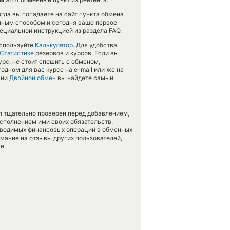
гда вы попадаете на сайт пункта обмена
анным способом и сегодня ваше первое
ециальной инструкцией из раздела FAQ.
используйте
Калькулятор
. Для удобства
Статистике
резервов и курсов. Если вы
рс, не стоит спешить с обменом,
дном для вас курсе на e-mail или же на
ции
Двойной обмен
вы найдете самый
л тщательно проверен перед добавлением,
сполнением ими своих обязательств.
оводимых финансовых операций в обменных
имание на отзывы других пользователей,
е.