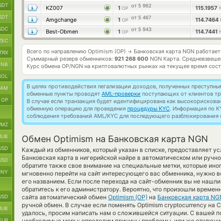
SDT
от 5 962
KZ007
1
115.1957
OP
SDT
от 5 467
Amgchange
1
114.7464
OP
SDC
от 5 943
Best-Obmen
1
114.7441
OP
ZEC
Всего по направлению Optimism (OP)
Банковская карта NGN работае
→
TRX
Суммарный резерв обменников:
921 268 600
NGN Карта.
Средневзвеше
BNB
Курс обмена
OP/NGN
на криптовалютных рынках на текущее время сос
SOL
В целях противодействия легализации доходов, полученных преступны
RAM
обменные пункты проводят
AML-проверки
поступающих от клиентов тр
OP
В случае если транзакция будет идентифицирована как высокорискова
обменную операцию для проведения
процедуры KYC
. Информация по K
соблюдения требований AML/KYC для последующего разблокирования с
MZ
RUB
Обмен Optimism на Банковская карта NGN
USD
Каждый из обменников, который указан в списке, предоставляет 
Банковская карта в нигерийской найре в автоматическом или ручн
USD
обратите также свое внимание на специальные метки, которые иног
CNY
мгновенно перейти на сайт интересующего вас обменника, нужно 
его названием. Если после перехода на сайт-обменник вы не нашл
обратитесь к его администратору. Вероятно, что произошли времен
USD
сайта автоматический обмен
Optimism (OP)
на
Банковская карта NG
ручной обмен. В случае если поменять Optimism cryptocurrency на Cre
RUB
удалось, просим написать нам о сложившейся ситуации. С вашей
EUR
необходимые меры: определим причины проблемы, или же отключим