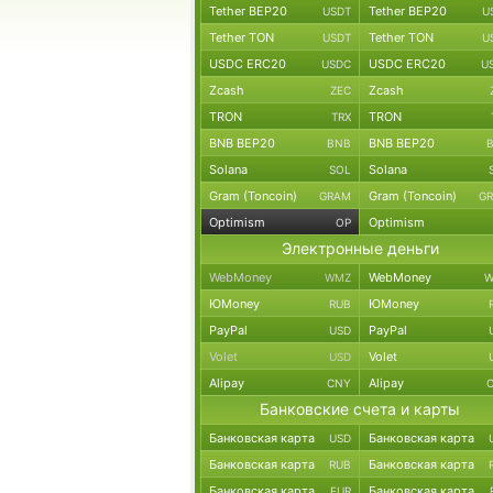
Tether BEP20
Tether BEP20
USDT
U
Tether TON
Tether TON
USDT
U
USDC ERC20
USDC ERC20
USDC
U
Zcash
Zcash
ZEC
TRON
TRON
TRX
BNB BEP20
BNB BEP20
BNB
Solana
Solana
SOL
Gram (Toncoin)
Gram (Toncoin)
GRAM
G
Optimism
Optimism
OP
Электронные деньги
WebMoney
WebMoney
WMZ
W
ЮMoney
ЮMoney
RUB
PayPal
PayPal
USD
Volet
Volet
USD
Alipay
Alipay
CNY
Банковские счета и карты
Банковская карта
Банковская карта
USD
Банковская карта
Банковская карта
RUB
Банковская карта
Банковская карта
EUR