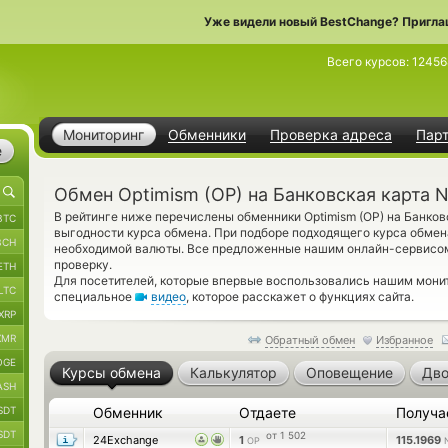
Уже видели новый BestChange? Пригла
Всего курсов:
12456
Мониторинг
Обменники
Проверка адреса
Пар
е
Обмен Optimism (OP) на Банковская карта 
В рейтинге ниже перечислены обменники Optimism (OP) на Банко
BTC
выгодности курса обмена. При подборе подходящего курса обмен
BCH
необходимой валюты. Все предложенные нашим онлайн-сервисо
проверку.
ETH
Для посетителей, которые впервые воспользовались нашим мони
LTC
специальное
видео
, которое расскажет о функциях сайта.
XRP
XMR
Обратный обмен
Избранное
OGE
Курсы обмена
Калькулятор
Оповещение
Дво
ASH
SDT
Обменник
Отдаете
Получа
SDT
от 1 502
24Exchange
1
115.1969
OP