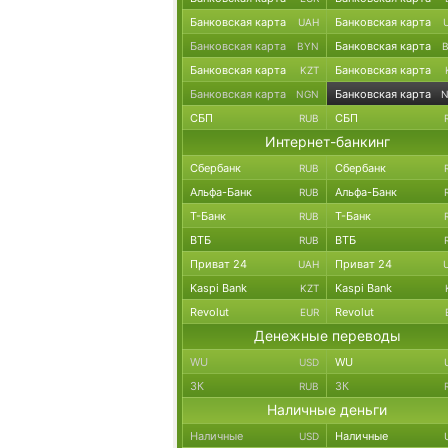
Банковская карта
Банковская карта
UAH
Банковская карта
Банковская карта
BYN
Банковская карта
Банковская карта
KZT
Банковская карта
Банковская карта
NGN
СБП
СБП
RUB
Интернет-банкинг
Сбербанк
Сбербанк
RUB
Альфа-Банк
Альфа-Банк
RUB
Т-Банк
Т-Банк
RUB
ВТБ
ВТБ
RUB
Приват 24
Приват 24
UAH
Kaspi Bank
Kaspi Bank
KZT
Revolut
Revolut
EUR
Денежные переводы
WU
WU
USD
ЗК
ЗК
RUB
Наличные деньги
Наличные
Наличные
USD