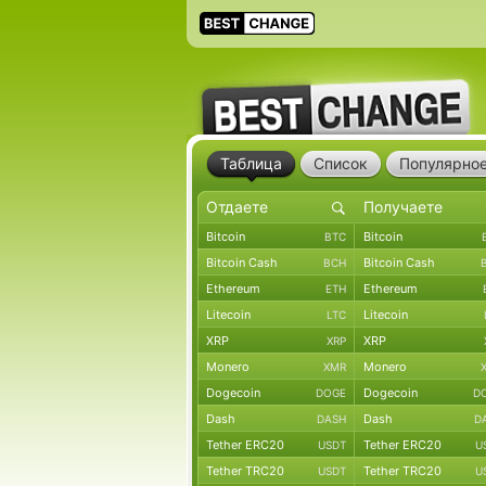
Таблица
Список
Популярно
Bitcoin
Bitcoin
BTC
Bitcoin Cash
Bitcoin Cash
BCH
Ethereum
Ethereum
ETH
Litecoin
Litecoin
LTC
XRP
XRP
XRP
Monero
Monero
XMR
Dogecoin
Dogecoin
DOGE
D
Dash
Dash
DASH
D
Tether ERC20
Tether ERC20
USDT
U
Tether TRC20
Tether TRC20
USDT
U