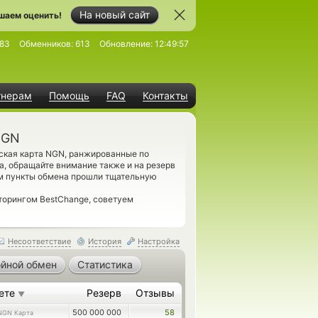
На новый сайт
шаем оценить!
83
Обменников:
613
Обновление:
12:49:57
тнерам
Помощь
FAQ
Контакты
NGN
вская карта NGN, ранжированные по
а, обращайте внимание также и на резерв
м пункты обмена прошли тщательную
торингом BestChange, советуем
Несоответствие
История
Настройка
йной обмен
Статистика
ете
Резерв
Отзывы
▼
500 000 000
58
NGN Карта