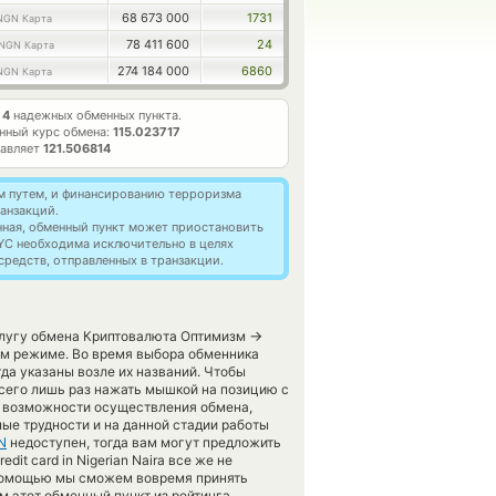
68 673 000
1731
NGN Карта
78 411 600
24
NGN Карта
274 184 000
6860
NGN Карта
т
4
надежных обменных пункта.
нный курс обмена:
115.023717
тавляет
121.506814
м путем, и финансированию терроризма
анзакций.
нная, обменный пункт может приостановить
YC необходима исключительно в целях
редств, отправленных в транзакции.
→
услугу обмена Криптовалюта Оптимизм
ом режиме. Во время выбора обменника
да указаны возле их названий. Чтобы
всего лишь раз нажать мышкой на позицию с
и возможности осуществления обмена,
ные трудности и на данной стадии работы
N
недоступен, тогда вам могут предложить
dit card in Nigerian Naira все же не
 помощью мы сможем вовремя принять
 этот обменный пункт из рейтинга.