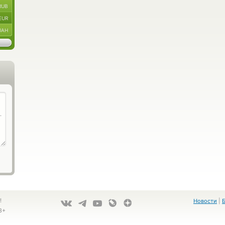
RUB
EUR
UAH
!
Новости
|
8+