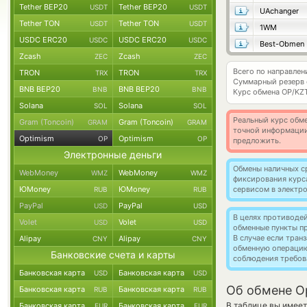
Tether BEP20
Tether BEP20
USDT
USDT
UAchanger
Tether TON
Tether TON
USDT
USDT
1WM
USDC ERC20
USDC ERC20
USDC
USDC
Best-Obmen
Zcash
Zcash
ZEC
ZEC
Всего по направлен
TRON
TRON
TRX
TRX
Суммарный резерв
BNB BEP20
BNB BEP20
BNB
BNB
Курс обмена
OP/KZ
Solana
Solana
SOL
SOL
Реальный курс обме
Gram (Toncoin)
Gram (Toncoin)
GRAM
GRAM
точной информации
Optimism
Optimism
OP
OP
предложить.
Электронные деньги
Обмены наличных с
WebMoney
WebMoney
WMZ
WMZ
фиксирования курс
ЮMoney
ЮMoney
сервисом в электр
RUB
RUB
PayPal
PayPal
USD
USD
В целях противоде
Volet
Volet
USD
USD
обменные пункты п
В случае если тра
Alipay
Alipay
CNY
CNY
обменную операци
Банковские счета и карты
соблюдения требов
Банковская карта
Банковская карта
USD
USD
Об обмене Op
Банковская карта
Банковская карта
RUB
RUB
В таблице вы имеет
Банковская карта
Банковская карта
EUR
EUR