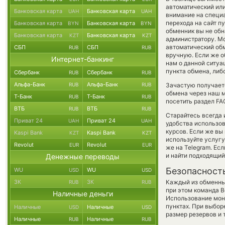
автоматический ил
Банковская карта
Банковская карта
UAH
UAH
внимание на специа
перехода на сайт п
Банковская карта
Банковская карта
BYN
BYN
обменник вы не об
Банковская карта
Банковская карта
KZT
KZT
администратору. Мо
автоматический об
СБП
СБП
RUB
RUB
вручную. Если же о
Интернет-банкинг
нам о данной ситу
пункта обмена, либ
Сбербанк
Сбербанк
RUB
RUB
Альфа-Банк
Альфа-Банк
RUB
RUB
Зачастую получаетс
обмена через наш м
Т-Банк
Т-Банк
RUB
RUB
посетить раздел FA
ВТБ
ВТБ
RUB
RUB
Старайтесь всегда
Приват 24
Приват 24
UAH
UAH
удобства использов
курсов. Если же вы
Kaspi Bank
Kaspi Bank
KZT
KZT
используйте услуг
Revolut
Revolut
EUR
EUR
же на Telegram. Ес
и найти подходящий
Денежные переводы
Безопасност
WU
WU
USD
USD
ЗК
ЗК
Каждый из обменны
RUB
RUB
при этом команда 
Наличные деньги
Использование мон
пунктах. При выбор
Наличные
Наличные
USD
USD
размер резервов и 
Наличные
Наличные
RUB
RUB