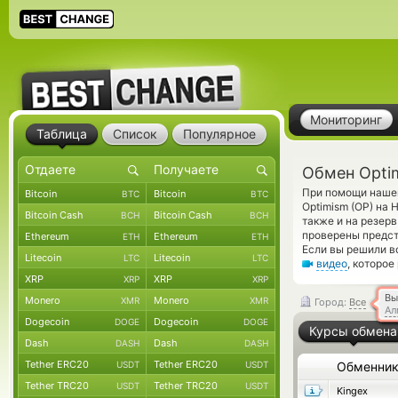
Мониторинг
Таблица
Список
Популярное
Обмен Opti
При помощи нашег
Bitcoin
Bitcoin
BTC
BTC
Optimism (OP) на
Bitcoin Cash
Bitcoin Cash
BCH
BCH
также и на резер
проверены предс
Ethereum
Ethereum
ETH
ETH
Если вы решили в
Litecoin
Litecoin
LTC
LTC
видео
, которое
XRP
XRP
XRP
XRP
Вы
Monero
Monero
XMR
XMR
Город:
Все
Ал
Dogecoin
Dogecoin
DOGE
DOGE
Курсы обмена
Dash
Dash
DASH
DASH
Tether ERC20
Tether ERC20
USDT
USDT
Обменни
Tether TRC20
Tether TRC20
USDT
USDT
Kingex