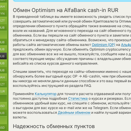
UAH
Обмен Optimism на AlfaBank cash-in RUR
BYN
В приведенной таблице вы имеете возможность увидеть список пун
KZT
совершить автоматический или ручной обмен Криптовалюта Опти
определении обменного пункта обращайте также внимание на спец
RUB
возле их названий. Для мгновенного перехода на сайт обменного п
обменника. Если вы перешли на сайт обменного пункта и заметили
обратиться к менеджеру сайта-обменника. Возможно, что произошл
RUB
работы сайта автоматические обмены валют
Optimism (OP)
на
Альфа
предложить обмен вручную. Если обменять Optimism cryptocurrency
RUB
для вас обменнике все же не вышло, пожалуйста, сообщите нам о 
RUB
соответствующие меры: обсуждение причины с владельцами обмен
вебсайта из списка курсов данного направления.
RUB
RUB
Спешим заметить, что переходя на сайты-обменники именно с наш
→
обнаружить более выгодный курс OP
АБ-cashin, чем при обыкно
UAH
вы никогда не меняли деньги данным способом и это ваш первый в
KZT
воспользуйтесь инструкцией из раздела FAQ.
EUR
Применяйте
Калькулятор
для точного расчета отдаваемой или пол
постоянно доступна подробная
Статистика
о курсах и резервах. Ес
обменников удобный вам курс, не спешите с обменом, используйте
USD
о выгодном для вас курсе на e-mail или же на Telegram. Если обмен
можете воспользоваться
Двойным обменом
и найти лучший вариан
RUB
валюты.
Надежность обменных пунктов
USD