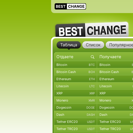
Таблица
Список
Популярно
Bitcoin
Bitcoin
BTC
Bitcoin Cash
Bitcoin Cash
BCH
Ethereum
Ethereum
ETH
Litecoin
Litecoin
LTC
XRP
XRP
XRP
Monero
Monero
XMR
Dogecoin
Dogecoin
DOGE
D
Dash
Dash
DASH
D
Tether ERC20
Tether ERC20
USDT
U
Tether TRC20
Tether TRC20
USDT
U