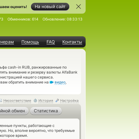
На новый сайт
шаем оценить!
73
Обменников:
614
Обновление:
08:33:13
тнерам
Помощь
FAQ
Контакты
льфа cash-in RUB, ранжированные по
лять внимание и резерву валюты AlfaBank
инистрацией нашего сервиса.
 вам обратить внимание на
видео
,
Несоответствие
История
Настройка
йной обмен
Статистика
енные пункты, работающие с
ую. Но, вполне вероятно, что требуемые
которое время.