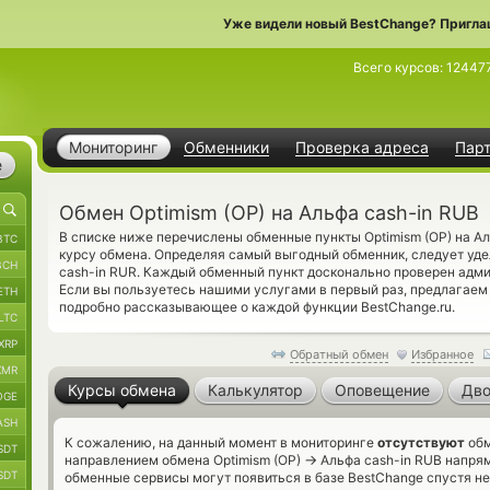
Уже видели новый BestChange? Пригла
Всего курсов:
12447
Мониторинг
Обменники
Проверка адреса
Пар
е
Обмен Optimism (OP) на Альфа cash-in RUB
В списке ниже перечислены обменные пункты Optimism (OP) на А
BTC
курсу обмена. Определяя самый выгодный обменник, следует уде
BCH
cash-in RUR. Каждый обменный пункт досконально проверен адм
Если вы пользуетесь нашими услугами в первый раз, предлагаем
ETH
подробно рассказывающее о каждой функции BestChange.ru.
LTC
XRP
Обратный обмен
Избранное
XMR
Курсы обмена
Калькулятор
Оповещение
Дво
OGE
ASH
К сожалению, на данный момент в мониторинге
отсутствуют
обм
SDT
→
направлением обмена Optimism (OP)
Альфа cash-in RUB напрям
SDT
обменные сервисы могут появиться в базе BestChange спустя не