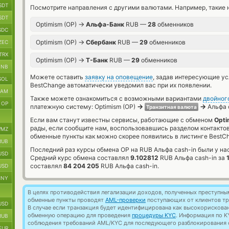
SDT
Посмотрите направления с другими валютами. Например, такие 
SDT
→
Optimism (OP)
Альфа-Банк
RUB —
28
обменников
SDC
→
Optimism (OP)
Сбербанк
RUB —
29
обменников
ZEC
TRX
→
Optimism (OP)
Т-Банк
RUB —
29
обменников
BNB
Можете оставить
заявку на оповещение
, задав интересующие у
SOL
BestChange автоматически уведомил вас при их появлении.
RAM
Также можете ознакомиться с возможными вариантами
двойног
OP
→
→
платежную систему: Optimism (OP)
Альфа 
Транзитная валюта
Если вам станут известны сервисы, работающие с обменом
Opti
рады, если сообщите нам, воспользовавшись разделом контакто
MZ
обменные пункты как можно скорее появились в листинге BestC
RUB
Последний раз курсы обмена OP на RUB Альфа cash-in были у на
USD
Средний курс обмена составлял
9.102812
RUB Альфа cash-in за
составлял
84 204 205
RUB Альфа cash-in.
USD
CNY
В целях противодействия легализации доходов, полученных преступны
обменные пункты проводят
AML-проверки
поступающих от клиентов тр
USD
В случае если транзакция будет идентифицирована как высокорискова
обменную операцию для проведения
процедуры KYC
. Информация по K
RUB
соблюдения требований AML/KYC для последующего разблокирования с
EUR