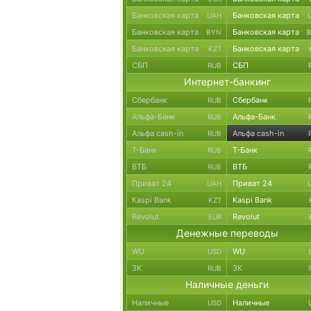
Банковская карта
Банковская карта
UAH
Банковская карта
Банковская карта
BYN
Банковская карта
Банковская карта
KZT
СБП
СБП
RUB
Интернет-банкинг
Сбербанк
Сбербанк
RUB
Альфа-Банк
Альфа-Банк
RUB
Альфа cash-in
Альфа cash-in
RUB
Т-Банк
Т-Банк
RUB
ВТБ
ВТБ
RUB
Приват 24
Приват 24
UAH
Kaspi Bank
Kaspi Bank
KZT
Revolut
Revolut
EUR
Денежные переводы
WU
WU
USD
ЗК
ЗК
RUB
Наличные деньги
Наличные
Наличные
USD