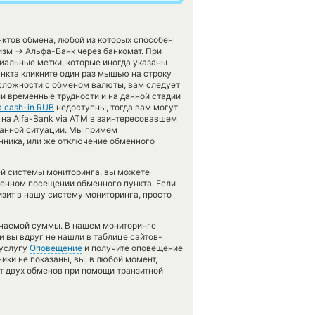
ктов обмена, любой из которых способен
→
мизм
Альфа-Банк через банкомат. При
иальные метки, которые иногда указаны
ункта кликните один раз мышью на строку
 сложности с обменом валюты, вам следует
и временные трудности и на данной стадии
 cash-in RUB
недоступны, тогда вам могут
 на Alfa-Bank via ATM в заинтересовавшем
данной ситуации. Мы примем
ника, или же отключение обменного
ей системы мониторинга, вы можете
венном посещении обменного пункта. Если
изит в нашу систему мониторинга, просто
учаемой суммы. В нашем мониторинге
ли вы вдруг не нашли в таблице сайтов-
 услугу
Оповещение
и получите оповещение
ники не показаны, вы, в любой момент,
т двух обменов при помощи транзитной