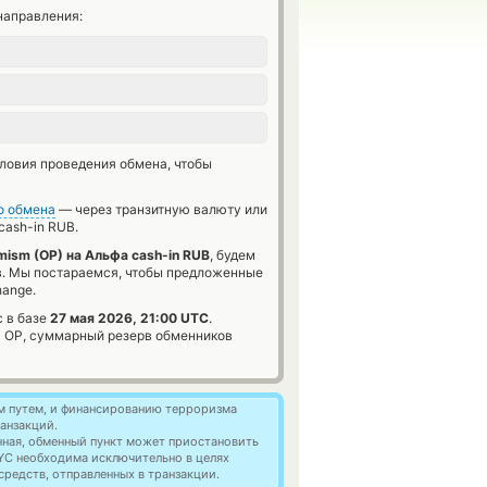
направления:
словия проведения обмена, чтобы
о обмена
— через транзитную валюту или
cash-in RUB.
mism (OP) на Альфа cash-in RUB
, будем
в. Мы постараемся, чтобы предложенные
hange.
с в базе
27 мая 2026, 21:00 UTC
.
1
OP, суммарный резерв обменников
м путем, и финансированию терроризма
анзакций.
нная, обменный пункт может приостановить
YC необходима исключительно в целях
редств, отправленных в транзакции.