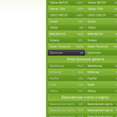
Tether BEP20
Tether BEP20
USDT
U
Tether TON
Tether TON
USDT
U
USDC ERC20
USDC ERC20
USDC
U
Zcash
Zcash
ZEC
TRON
TRON
TRX
BNB BEP20
BNB BEP20
BNB
Solana
Solana
SOL
Gram (Toncoin)
Gram (Toncoin)
GRAM
G
Optimism
Optimism
OP
Электронные деньги
WebMoney
WebMoney
WMZ
W
ЮMoney
ЮMoney
RUB
PayPal
PayPal
USD
Volet
Volet
USD
Alipay
Alipay
CNY
Банковские счета и карты
Банковская карта
Банковская карта
USD
Банковская карта
Банковская карта
RUB
Банковская карта
Банковская карта
EUR