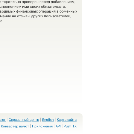
л тщательно проверен перед добавлением,
сполнением ими своих обязательств.
оводимых финансовых операций в обменных
имание на отзывы других пользователей,
е.
Блог
|
Справочный центр
|
English
|
Карта сайта
Конвертер валют
|
Приложения
|
API
|
Push TX